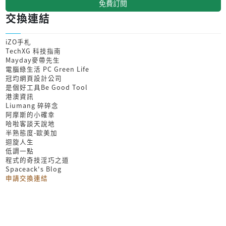
免費訂閱
交換連結
iZO手札
TechXG 科技指南
Mayday麥帶先生
電腦綠生活 PC Green Life
冠均網頁設計公司
是個好工具Be Good Tool
港澳資訊
Liumang 碎碎念
阿摩斯的小確幸
哈啦客談天說地
半熟態度-歐美加
迴旋人生
低調一點
程式的奇技淫巧之道
Spaceack's Blog
申請交換連結