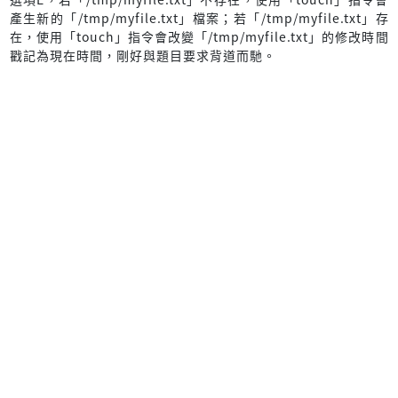
產生新的「/tmp/myfile.txt」檔案；若「/tmp/myfile.txt」存
在，使用「touch」指令會改變「/tmp/myfile.txt」的修改時間
戳記為現在時間，剛好與題目要求背道而馳。