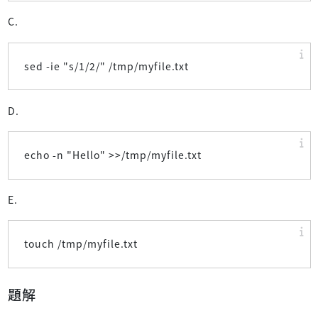
C.
sed -ie "s/1/2/" /tmp/myfile.txt
D.
echo -n "Hello" >>/tmp/myfile.txt
E.
touch /tmp/myfile.txt
題解