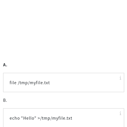
A.
file /tmp/myfile.txt
B.
echo "Hello" >/tmp/myfile.txt