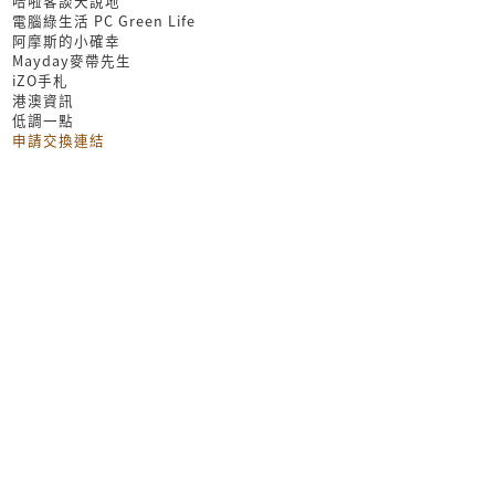
哈啦客談天說地
電腦綠生活 PC Green Life
阿摩斯的小確幸
Mayday麥帶先生
iZO手札
港澳資訊
低調一點
申請交換連結