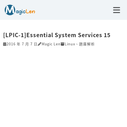
[LPIC-1]Essential System Services 15
2016 年 7 月 7 日
Magic Len
Linux
、
題庫解析