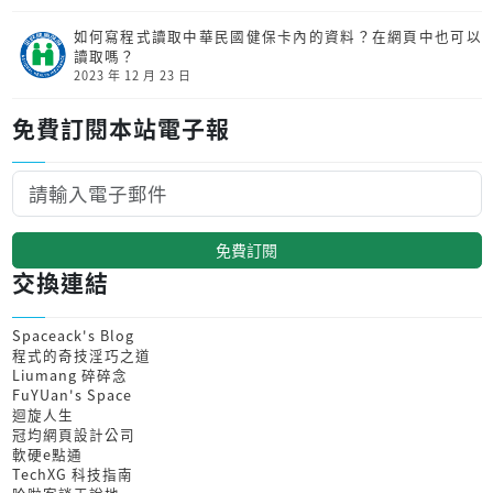
如何寫程式讀取中華民國健保卡內的資料？在網頁中也可以
讀取嗎？
2023 年 12 月 23 日
免費訂閱本站電子報
免費訂閱
交換連結
Spaceack's Blog
程式的奇技淫巧之道
Liumang 碎碎念
FuYUan's Space
迴旋人生
冠均網頁設計公司
軟硬e點通
TechXG 科技指南