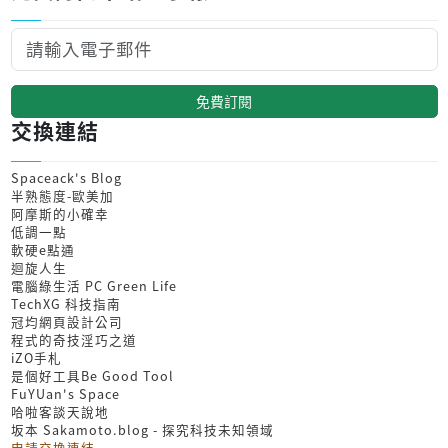
免費訂閱
交換連結
Spaceack's Blog
半熟態度-歐美加
阿摩斯的小確幸
低調一點
軟硬e點通
迴旋人生
電腦綠生活 PC Green Life
TechXG 科技指南
冠均網頁設計公司
程式的奇技淫巧之道
iZO手札
是個好工具Be Good Tool
FuYUan's Space
哈啦客談天說地
坂本 Sakamoto.blog - 探究科技未知領域
申請交換連結