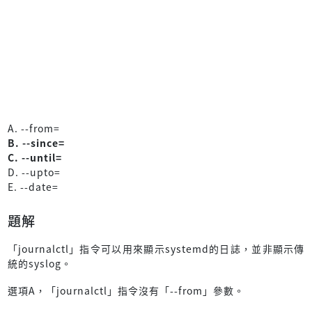
A. --from=
B. --since=
C. --until=
D. --upto=
E. --date=
題解
「journalctl」指令可以用來顯示systemd的日誌，並非顯示傳
統的syslog。
選項A，「journalctl」指令沒有「--from」參數。