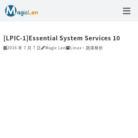
[LPIC-1]Essential System Services 10
2016 年 7 月 7 日
Magic Len
Linux
、
題庫解析