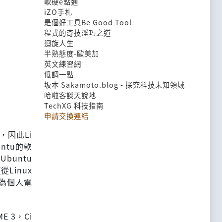
軟硬e點通
iZO手札
是個好工具Be Good Tool
程式的奇技淫巧之道
迴旋人生
半熟態度-歐美加
英文練習網
低調一點
坂本 Sakamoto.blog - 探究科技未知領域
哈啦客談天說地
TechXG 科技指南
申請交換連結
，因此Li
ntu的軟
buntu
從Linux
作為個人電
E 3，Ci