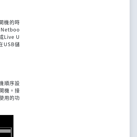
腦開機的時
Netboo
ive U
在USB儲
。
開機順序設
新開機。接
使用的功