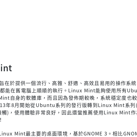
int
int主旨在於提供一個流行、高雅、舒適、高效且易用的操作系統
幾乎都能在舊電腦上順順的執行。Linux Mint能夠使用所有Ubu
x Mint自身的軟體庫，而且因為發佈期較晚，系統穩定度也較U
3年8月開始從Ubuntu系列的發行版轉到Linux Mint系列(
開始接觸)，使用體驗非常良好，因此還蠻推薦使用Linux Mint
！
是Linux Mint最主要的桌面環境，基於GNOME 3。相比GNOM