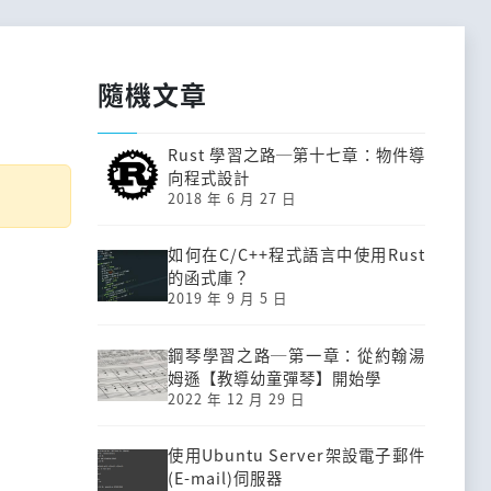
隨機文章
Rust 學習之路─第十七章：物件導
向程式設計
2018 年 6 月 27 日
如何在C/C++程式語言中使用Rust
的函式庫？
2019 年 9 月 5 日
鋼琴學習之路─第一章：從約翰湯
姆遜【教導幼童彈琴】開始學
2022 年 12 月 29 日
使用Ubuntu Server架設電子郵件
(E-mail)伺服器