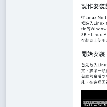
製作安裝
從Linux 
候進入Linux
tin等Win
SB。Linu
存裝置上使用L
開始安裝
首先放入Lin
定，將第一順位
著應該會看到
能，在這裡因為