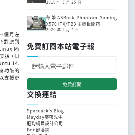
2019 年 3 月 25 日
華擎ASRock Phantom Gaming
X570 ITX/TB3 主機板開箱
2020 年 2 月 4 日
後一個月左
15對應到
免費訂閱本站電子報
nux Mi
支援，Li
ntu 14.
t本身功能的
，可以支援更
免費訂閱
交換連結
Spaceack's Blog
Mayday麥帶先生
冠均網頁設計公司
Bon部落網