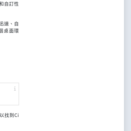
單和自訂性
應迅速、自
個桌面環
以找到Ci