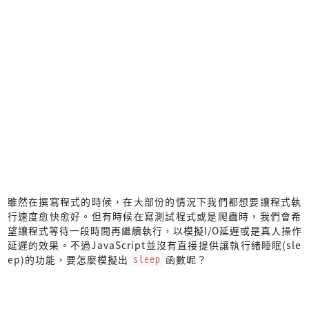
雖然在撰寫程式的時候，在大部份的情況下我們都想要讓程式執
行速度愈快愈好。但有時候在寫測試程式或是爬蟲時，我們會希
望讓程式等待一段時間再繼續執行，以模擬I/O延遲或是真人操作
延遲的效果。不過JavaScript並沒有直接提供讓執行緒睡眠(sle
ep)的功能，要怎麼模擬出
sleep
函數呢？