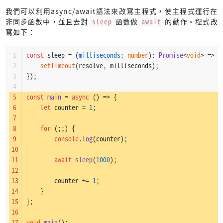
我們可以利用async/await語法來改寫主程式，使主程式運行在
非同步函數中，並且去對
sleep
函數做
await
的動作。程式改
寫如下：
const
 sleep = (
milliseconds
: 
number
): 
Promise
<
void
> => 
n
setTimeout
(resolve, milliseconds);
});
const
main
 = 
async
 (
) => {
let
 counter = 
1
;
for
 (;;) {
console
.
log
(counter);
await
sleep
(
1000
);
        counter += 
1
;
    }
};
void
main
();