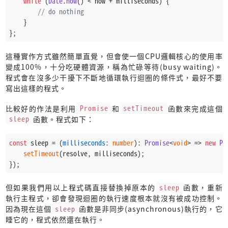
while
 (
Date
.
now
() < now + milliseconds) {
// do nothing
    }
};
這種實作方式雖然簡單直覺，但會使一個CPU邏輯核心的使用率
變成100%，十分吃硬體資源，稱為忙碌等待(busy waiting)。
程式會在沒多少干擾下不斷地循環執行迴圈的條件式，最好不要
寫出這樣的程式。
比較好的作法是利用
Promise
和
setTimeout
函數來完成這個
sleep
函數。程式如下：
const
 sleep = (
milliseconds
: 
number
): 
Promise
<
void
> => 
new
Pr
setTimeout
(resolve, milliseconds);
});
但如果我們用以上程式碼直接替換掉原本的
sleep
函數，重新
執行主程式，卻會發現迴圈的執行速度根本就沒有被成功控制。
因為現在這個
sleep
函數是非同步(asynchronous)執行的，它
睡它的，程式依然還在執行。