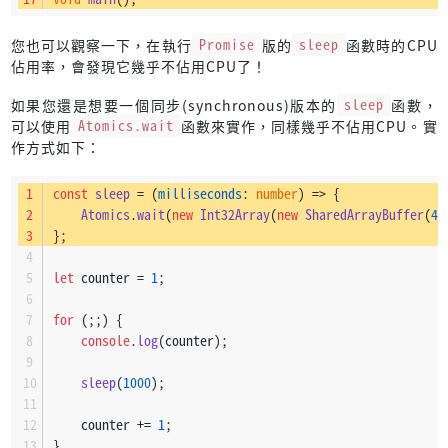
您也可以觀察一下，在執行
Promise
版的
sleep
函數時的CPU
佔用率，會發現它幾乎不佔用CPU了！
如果您還是想要一個同步(synchronous)版本的
sleep
函數，
可以使用
Atomics.wait
函數來實作，同樣幾乎不佔用CPU。實
作方式如下：
const
sleep
 = (
milliseconds
: 
number
) => {
Atomics
.
wait
(
new
Int32Array
(
new
SharedArrayBuffer
(
4
)
};
let
 counter = 
1
;
for
 (;;) {
console
.
log
(counter);
sleep
(
1000
);
    counter += 
1
;
}