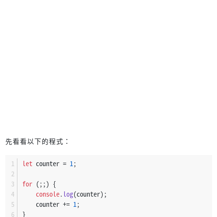
先看看以下的程式：
let
 counter = 
1
;
for
 (;;) {
console
.
log
(counter);
    counter += 
1
;
}