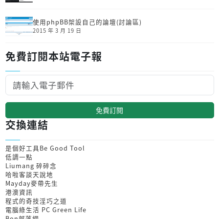
使用phpBB架設自己的論壇(討論區)
2015 年 3 月 19 日
免費訂閱本站電子報
免費訂閱
交換連結
是個好工具Be Good Tool
低調一點
Liumang 碎碎念
哈啦客談天說地
Mayday麥帶先生
港澳資訊
程式的奇技淫巧之道
電腦綠生活 PC Green Life
Bon部落網