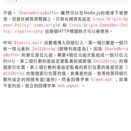
不過，
SharedArrayBuffer
雖然可以在Node.js的環境下被使
用，但是在網頁瀏覽器上，只有在網頁有設定
Cross-Origin-Op
ener-Policy: same-origin
和
Cross-Origin-Embedder-Pol
icy: require-corp
這兩個HTTP標頭時才可以被使用。
呼叫
Atomics.wait
函數需傳入四個引入，第一個引數是一個只
有一個元素的
Int32Array
(即陣列長度為1，因為
SharedArra
yBuffer
的單位是位元組，需要4個位元組才能組成一個32位元
的int)，第二個引數則是設定要監看前面那個
Int32Array
的哪
個索引位置，第三個引數則是設定監看的索引位置的值是否是
I
nt32Array
的那個索引位置的值。如果是的話，就等待第四個引
數所設定的時間長度(毫秒)，然後回傳字串
timed-out
；如果
不是的話，就立刻回傳字串
not-equal
。