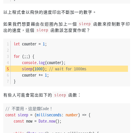
以上程式會以飛快的速度印出不斷加一的數字。
如果我們想要藉由在迴圈內加上一個
sleep
函數來控制數字印
出的速度，這個
sleep
函數該怎麼實作呢？
let
 counter = 
1
;
for
 (;;) {
console
.
log
(counter);
sleep
(
1000
); 
// wait for 1000ms
    counter += 
1
;
}
有些人可能會寫出如下的
sleep
函數：
// 不要用，這是爛Code！
const
sleep
 = (
milliseconds
: 
number
) => {
const
 now = 
Date
.
now
();