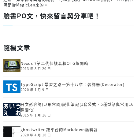
明是從MagicLen來的。
臉書PO文，快來留言與分享吧！
隨機文章
Nexus 7第二代保護套和OTG線開箱
2013 年 8 月 20 日
TypeScript 學習之路─第十八章：裝飾器(Decorator)
2020 年 1 月 9 日
日文形容詞(い形容詞)變化筆記(1套公式、5種型態與常用16
種變化)
2015 年 1 月 16 日
ghostwriter 跨平台的Markdown編輯器
2020 年 4 月 16 日