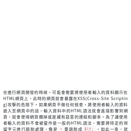
在進行網頁開發的時候，可能會需要將使用者輸入的資料顯示在
HTML網頁上，此時的網頁就會暴露在XSS(Cross-Site Scriptin
g)攻擊的危險下。如果網頁不做任何檢查，將使用者輸入的資料
嵌入至網頁中的話，輸入資料中的HTML語法就會直接影響到網
頁，就會使得網頁爛掉或是藏有惡意的連結和腳本。為了讓使用
者輸入的資料不會被當作是一般的HTML語法，需要將特定的保
留字元進行跳脫處理，像是
<
要跳脫成
&lt;
。如此一來，就