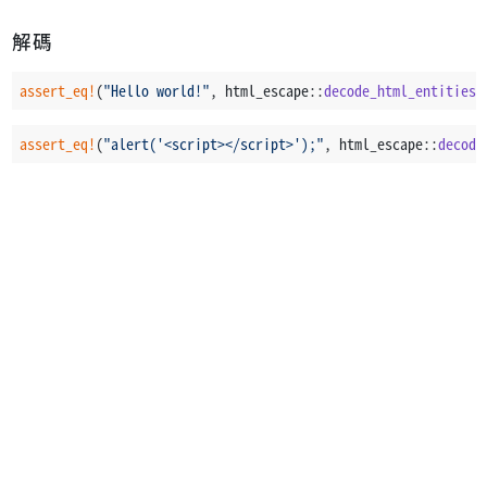
解碼
assert_eq!
(
"Hello world!"
, html_escape::
decode_html_entities
(
assert_eq!
(
"alert('<script></script>');"
, html_escape::
decode