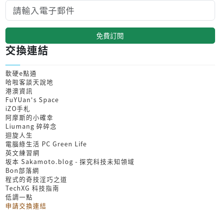
免費訂閱
交換連結
軟硬e點通
哈啦客談天說地
港澳資訊
FuYUan's Space
iZO手札
阿摩斯的小確幸
Liumang 碎碎念
迴旋人生
電腦綠生活 PC Green Life
英文練習網
坂本 Sakamoto.blog - 探究科技未知領域
Bon部落網
程式的奇技淫巧之道
TechXG 科技指南
低調一點
申請交換連結