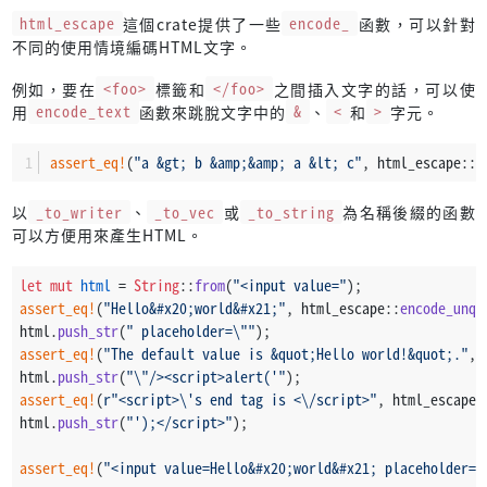
html_escape
這個crate提供了一些
encode_
函數，可以針對
不同的使用情境編碼HTML文字。
例如，要在
<foo>
標籤和
</foo>
之間插入文字的話，可以使
用
encode_text
函數來跳脫文字中的
&
、
<
和
>
字元。
assert_eq!
(
"a &gt; b &amp;&amp; a &lt; c"
, html_escape::
e
以
_to_writer
、
_to_vec
或
_to_string
為名稱後綴的函數
可以方便用來產生HTML。
let
mut 
html
 = 
String
::
from
(
"<input value="
);
assert_eq!
(
"Hello&#x20;world&#x21;"
, html_escape::
encode_unqu
html.
push_str
(
" placeholder=\""
);
assert_eq!
(
"The default value is &quot;Hello world!&quot;."
, 
html.
push_str
(
"\"/><script>alert('"
);
assert_eq!
(
r"<script>\'s end tag is <\/script>"
, html_escape:
html.
push_str
(
"');</script>"
);
assert_eq!
(
"<input value=Hello&#x20;world&#x21; placeholder=\