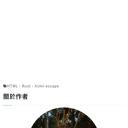
HTML
、
Rust
、
html-escape
關於作者