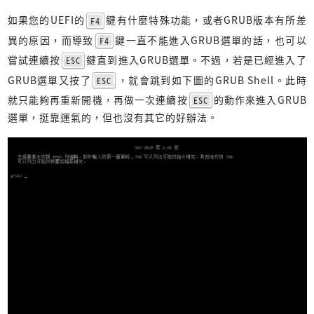
如果您的UEFI的
鍵有什麼特殊功能，或者GRUB版本有所差
F4
異的原因，而導致
鍵一直不能進入GRUB選單的話，也可以
F4
嘗試連續按
鍵直到進入GRUB選單。不過，若是已經進入了
ESC
GRUB選單又按了
，就會跳到如下圖的GRUB Shell。此時
ESC
就只能夠再重新開機，再做一次連續按
的動作來進入GRUB
ESC
選單，挺靠運氣的，但也沒有其它的好辦法。