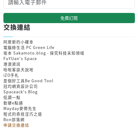
免費訂閱
交換連結
阿摩斯的小確幸
電腦綠生活 PC Green Life
坂本 Sakamoto.blog - 探究科技未知領域
FuYUan's Space
港澳資訊
哈啦客談天說地
iZO手札
是個好工具Be Good Tool
冠均網頁設計公司
Spaceack's Blog
低調一點
軟硬e點通
Mayday麥帶先生
程式的奇技淫巧之道
Bon部落網
申請交換連結