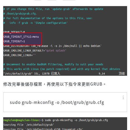
修改完畢後儲存檔案，再使用以下指令來更新GRUB。
sudo grub-mkconfig -o /boot/grub/grub.cfg