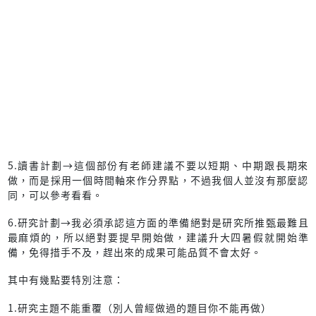
5.讀書計劃→這個部份有老師建議不要以短期、中期跟長期來
做，而是採用一個時間軸來作分界點，不過我個人並沒有那麼認
同，可以參考看看。
6.研究計劃→我必須承認這方面的準備絕對是研究所推甄最難且
最麻煩的，所以絕對要提早開始做，建議升大四暑假就開始準
備，免得措手不及，趕出來的成果可能品質不會太好。
其中有幾點要特別注意：
1.研究主題不能重覆（別人曾經做過的題目你不能再做）