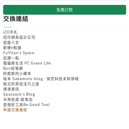
免費訂閱
交換連結
iZO手札
冠均網頁設計公司
迴旋人生
軟硬e點通
FuYUan's Space
低調一點
電腦綠生活 PC Green Life
Bon部落網
阿摩斯的小確幸
坂本 Sakamoto.blog - 探究科技未知領域
程式的奇技淫巧之道
港澳資訊
Spaceack's Blog
半熟態度-歐美加
是個好工具Be Good Tool
申請交換連結