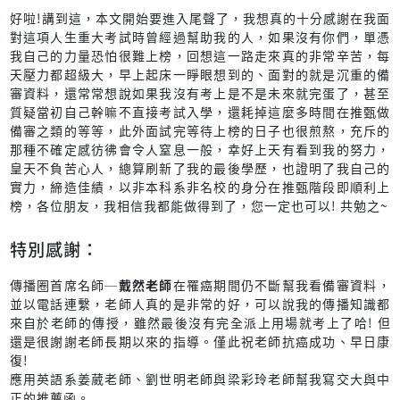
好啦!講到這，本文開始要進入尾聲了，我想真的十分感謝在我面
對這項人生重大考試時曾經過幫助我的人，如果沒有你們，單憑
我自己的力量恐怕很難上榜，回想這一路走來真的非常辛苦，每
天壓力都超級大，早上起床一睜眼想到的、面對的就是沉重的備
審資料，還常常想說如果我沒有考上是不是未來就完蛋了，甚至
質疑當初自己幹嘛不直接考試入學，還耗掉這麼多時間在推甄做
備審之類的等等，此外面試完等待上榜的日子也很煎熬，充斥的
那種不確定感彷彿會令人窒息一般，幸好上天有看到我的努力，
皇天不負苦心人，總算刷新了我的最後學歷，也證明了我自己的
實力，締造佳績，以非本科系非名校的身分在推甄階段即順利上
榜，各位朋友，我相信我都能做得到了，您一定也可以! 共勉之~
特別感謝：
傳播圈首席名師─
戴然老師
在罹癌期間仍不斷幫我看備審資料，
並以電話連繫，老師人真的是非常的好，可以說我的傳播知識都
來自於老師的傳授，雖然最後沒有完全派上用場就考上了哈! 但
還是很謝謝老師長期以來的指導。僅此祝老師抗癌成功、早日康
復!
應用英語系姜葳老師、劉世明老師與梁彩玲老師幫我寫交大與中
正的推薦函。