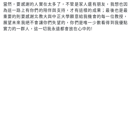
當然，要感謝的人實在太多了，不管是家人還有朋友，我想也因
為這一路上有你們的陪伴與支持，才有這樣的成果；最後也是最
重要的則要感謝北教大與中正大學願意給我機會的每一位教授，
展望未來我絕不會讓你們失望的，你們是唯一少數看得到我優點
實力的一群人，這一切我永遠都會放在心中的!