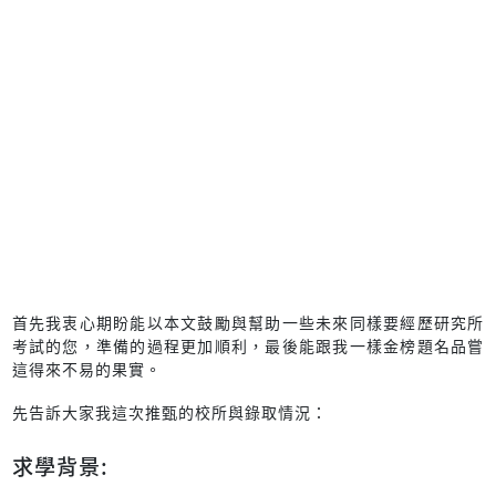
首先我衷心期盼能以本文鼓勵與幫助一些未來同樣要經歷研究所
考試的您，準備的過程更加順利，最後能跟我一樣金榜題名品嘗
這得來不易的果實。
先告訴大家我這次推甄的校所與錄取情況：
求學背景: