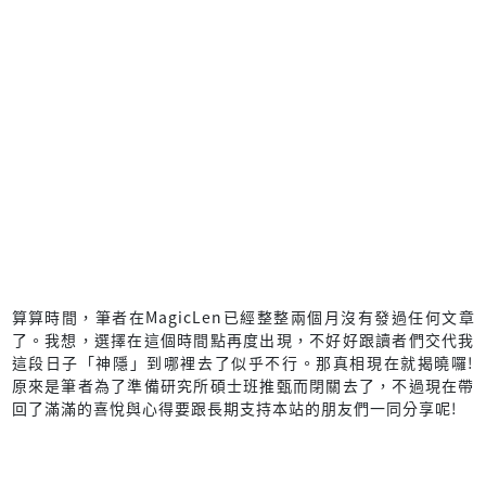
算算時間，筆者在MagicLen已經整整兩個月沒有發過任何文章
了。我想，選擇在這個時間點再度出現，不好好跟讀者們交代我
這段日子「神隱」到哪裡去了似乎不行。那真相現在就揭曉囉!
原來是筆者為了準備研究所碩士班推甄而閉關去了，不過現在帶
回了滿滿的喜悅與心得要跟長期支持本站的朋友們一同分享呢!