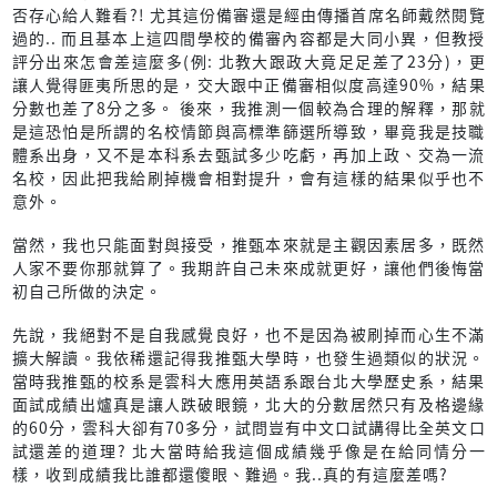
否存心給人難看?! 尤其這份備審還是經由傳播首席名師戴然閱覽
過的.. 而且基本上這四間學校的備審內容都是大同小異，但教授
評分出來怎會差這麼多(例: 北教大跟政大竟足足差了23分)，更
讓人覺得匪夷所思的是，交大跟中正備審相似度高達90%，結果
分數也差了8分之多。 後來，我推測一個較為合理的解釋，那就
是這恐怕是所謂的名校情節與高標準篩選所導致，畢竟我是技職
體系出身，又不是本科系去甄試多少吃虧，再加上政、交為一流
名校，因此把我給刷掉機會相對提升，會有這樣的結果似乎也不
意外。
當然，我也只能面對與接受，推甄本來就是主觀因素居多，既然
人家不要你那就算了。我期許自己未來成就更好，讓他們後悔當
初自己所做的決定。
先說，我絕對不是自我感覺良好，也不是因為被刷掉而心生不滿
擴大解讀。我依稀還記得我推甄大學時，也發生過類似的狀況。
當時我推甄的校系是雲科大應用英語系跟台北大學歷史系，結果
面試成績出爐真是讓人跌破眼鏡，北大的分數居然只有及格邊緣
的60分，雲科大卻有70多分，試問豈有中文口試講得比全英文口
試還差的道理? 北大當時給我這個成績幾乎像是在給同情分一
樣，收到成績我比誰都還傻眼、難過。我..真的有這麼差嗎?