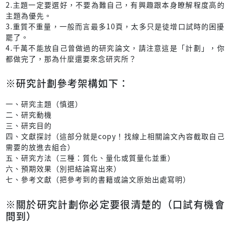
2.主題一定要選好，不要為難自己，有興趣跟本身瞭解程度高的
主題為優先。
3.重質不重量，一般而言最多10頁，太多只是徒增口試時的困擾
罷了。
4.千萬不能放自己曾做過的研究論文，請注意這是「計劃」，你
都做完了，那為什麼還要來念研究所？
※研究計劃參考架構如下：
一、研究主題（慎選）
二、研究動機
三、研究目的
四、文獻探討（這部分就是copy！找線上相關論文內容截取自己
需要的放進去組合）
五、研究方法（三種：質化、量化或質量化並重）
六、預期效果（別把結論寫出來）
七、參考文獻（把參考到的書籍或論文原始出處寫明）
※關於研究計劃你必定要很清楚的（口試有機會
問到）