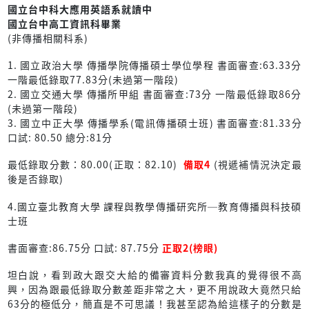
國立台中科大應用英語系就讀中
國立台中高工資訊科畢業
(非傳播相關科系)
1. 國立政治大學 傳播學院傳播碩士學位學程 書面審查:63.33分
一階最低錄取77.83分(未過第一階段)
2. 國立交通大學 傳播所甲組 書面審查:73分 一階最低錄取86分
(未過第一階段)
3. 國立中正大學 傳播學系(電訊傳播碩士班) 書面審查:81.33分
口試: 80.50 總分:81分
最低錄取分數：80.00(正取：82.10)
備取4
(視遞補情況決定最
後是否錄取)
4.國立臺北教育大學 課程與教學傳播研究所─教育傳播與科技碩
士班
書面審查:86.75分 口試: 87.75分
正取2(榜眼)
坦白說，看到政大跟交大給的備審資料分數我真的覺得很不高
興，因為跟最低錄取分數差距非常之大，更不用說政大竟然只給
63分的極低分，簡直是不可思議！我甚至認為給這樣子的分數是