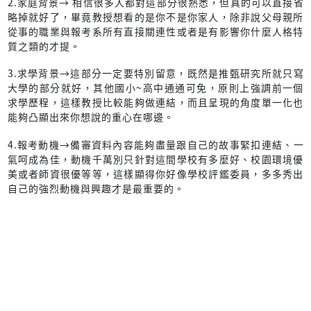
2.家庭背景→ 相信很多人都對這部分很熟悉，但真的可以直接省
略掉就好了，畢竟教授想看的是你不是你家人，除非說父母親所
從事的職業與報考系所有直接關連性或者是有影響你什麼人格特
質之類的才提。
3.求學背景→這部分一定要特別留意，既然是推甄研究所就只寫
大學的部分就好，其他國小~高中通通可免，原則上強調前一個
求學歷程，這樣教授比較能夠做連結，而且呈現的角度單一化也
能夠凸顯出來你想說的重心在哪邊。
4.報考動機→備審資料內容能夠盡量跟自己的故事緊扣連結、一
氣呵成為佳，動機千萬別只針對這間學校有多麼好、校園環境優
美或者師資很優等等，這樣顯得你好像學校評鑑委員，多多秀出
自己的強烈動機與興趣才是最重要的。