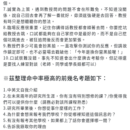
個。
7.誠實為上策，遇到教授問的問題不會在所難免，不知道沒關
係，說自己回去會再了解一番就好，毋須逞強硬是去回答，教授
有時只是想聽聽你的想法。
8.臨場反應很重要，記住你講得話教授都會順著去問，你要挖坑
給教授去跳，口試都能夠在自己掌控中是最好的，而不是自己挖
個坑跳進去，被狂追問後反而會更加緊張。
9.教授們多少可能會扮黑臉，一直攻擊你測試你的反應，但請故
作鎮定即可，也不必當場去戳破他：「今年是換你當黑臉喔！」
10.口試很難沒錯，事先不知道會出什麼牌去考驗你，但記得還
是要找人練習對談（老師、同學或學長姐都可以）
※茲整理命中率極高的前幾名考題如下：
1.中英文自我介紹
2.在未來兩年的研究所生涯，你有沒有特別想修的課？/你覺得我
們可以提供你什麼（請務必對該所課程熟悉）
3.研究所畢業後，你想從事什麼樣的工作？
4.為什麼會想來報考我們學校？你從哪裡知道這個訊息的？
5.有沒有報考其他學校，如果都上了話你會選擇哪一間？
6.告訴我錄取你的理由