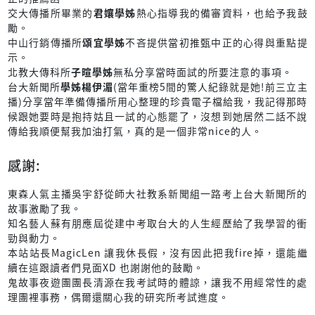
交大傳播所畢業的
君孃學姊
熱心指導我的備審資料，也給予我鼓
勵。
中山行銷傳播所
頌宜學姊
不吝提供當初推甄中正的心得與重點提
示。
北教大傳科所
子暄學姊
無私分享當時面試的所要注意的事項。
台大新聞所
學姊楊伊湄
(當年重榜5間的驚人紀錄就是她!前三立主
播)分享當年準備傳播所用心整理的珍貴電子檔給我，我記得那時
候跟她要時是抱持姑且一試的心態罷了，沒想到她居然二話不說
傳給我順便幫我加油打氣，真的是一個非常nice的人。
感謝:
東森人氣主播吳宇舒從師大社教系新聞組一路考上台大新聞所的
故事激勵了我。
知名藝人蘇有朋應屆從建中考取台大的人生經歷給了我學習的衝
勁與動力。
本站站長MagicLen 讓我休長假，沒有因此把我fire掉，還能繼
續在這跟讀者們見面XD 也謝謝他的鼓勵。
鬼故事夜遊團團長清源在我考試時的體諒，讓我不用經常性的處
理團裡事務，偶爾還關心我的研究所考試進度。