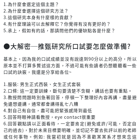
1.為什麼會選定這個主題？
2.為什麼會選擇這個研究方法？
3.這個研究本身有什麼樣的貢獻？
4.有什麼理論可以去解釋它？你覺得有沒有更好的？
5.承上，假如有的話，那請問他們的優缺點各是什麼？
●大解密─推甄研究所口試要怎麼做準備?
基本上，因為我的口試成績並沒有說達到90分以上的高分，所以
原本並不打算多贅述這方面，不過可能有些讀者仍想聽聽看一些
口試的訣竅，我還是分享給各位~
1.服裝: 男生正式西裝、女生正式套裝
2.口條: 這一定要訓練，斷句要清楚不含糊，講話也要有重點。
3.教授問問題時別急著回答，停頓一下整理好內容再講，盡量避
免邊想邊講，通常都會講得亂七八糟
4.對自己有自信，盡可能把緊張感降到最低
5.回答時眼神請看教授，eye contact很重要
6.回答觀點請以正面看待，一定要肯定(避免或許/可能，否定自
己的過去)，對於未來目標要明確，並切記不要去批評以前的老師
或任何事物。例如: 我當初就是因為不喜歡某某系才想來念這