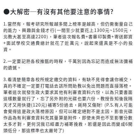
●大解密─有沒有其他要注意的事情?
1.當然有，報考研究所報越多間上榜率是越高，但仍需衡量自己
的能力、興趣與金錢才行(一間至少就要花上1300元~1500元，
北教大甚至高達2200)，筆者這次報名費+書審印製費+寄送郵資
+面試學校交通費總計就花了近萬元，說起來還真是不小的投
資。
2.一定要記熟各校推甄的時程，千萬別因為忘記而造成無法彌補
的遺憾。
3.看清楚簡章各校所規定繳交的資料，有缺不見得會讓你補交，
真的不確定一定要打電話去該所問助教以免出問題而直接落榜。
筆者這次就發生政大要求其他有利審查資料六份，以為只要書面
這樣數量就行了，忘了另外附的光碟也要六份，教授告知後我隔
天才又用快捷(120元)補寄5份過去，耗時又傷財! (P.S.有人可能
會覺得這是政大落榜原因，但可以確定絕對不是主因，影音光碟
作品為有利審查資料充其量算是附件，即使未齊也不至影響分數
太多才對，更何況我已經盡力補寄挽救，若還是因此而變成6開
頭低分，那這標準也太嚴苛了)