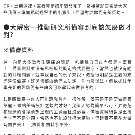
OK，談到這裡，筆者算是把牢騷發完了，緊接著就要告訴大家一
些我個人準備甄試過程中的小撇步，希望對於你們有所幫助。
●大解密─推甄研究所備審到底該怎麼做才
對?
※備審資料
這一向是大多數考生頭痛的問題，包括我自己在內都是。事實
上，備審資料並沒有死板板的既定格式要遵守，當然也就沒有絕
對的好壞問題，就拿我自己的例子來說，教授很明顯是主觀的來
評這份備審，好與壞都由他們去決定，你也沒辦法，但依據往年
學長姐的經驗仍有些訣竅可以學起來做參考的：
1.整體備審→有人可能跟我曾有一樣誤解，備審是不是要做得很
華麗，做點美術設計之類的才好? 我個人認為簡單即可，弄得花
花綠綠的會混淆想呈現的主題而且沒必要，備審資料絕對是重視
內容而不是外觀，當然也不能設計得太糟啦，但確實不用花大量
時間在美工上(設計相關科系除外)