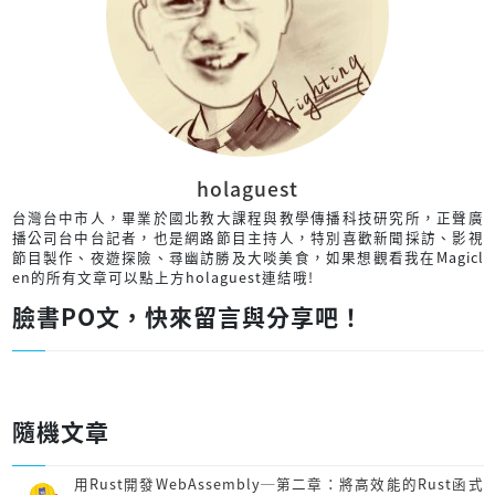
holaguest
台灣台中市人，畢業於國北教大課程與教學傳播科技研究所，正聲廣
播公司台中台記者，也是網路節目主持人，特別喜歡新聞採訪、影視
節目製作、夜遊探險、尋幽訪勝及大啖美食，如果想觀看我在Magicl
en的所有文章可以點上方holaguest連結哦!
臉書PO文，快來留言與分享吧！
隨機文章
用Rust開發Web­Assembly─第二章：將高效能的Rust函式