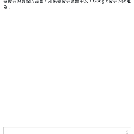
要搜尋的資源的語言。如果要搜尋繁體中文，Google搜尋的網址
hl=da          Danish
為：
hl=nl          Dutch
hl=xx-elmer    Elmer Fudd
hl=en          English
hl=eo          Esperanto
hl=et          Estonian
hl=ee          Ewe
hl=fo          Faroese
hl=tl          Filipino
hl=fi          Finnish
hl=fr          French
hl=fy          Frisian
hl=gaa         Ga
hl=gl          Galician
hl=ka          Georgian
hl=de          German
hl=el          Greek
hl=gn          Guarani
hl=gu          Gujarati
hl=xx-hacker   Hacker
hl=ht          Haitian Creole
hl=ha          Hausa