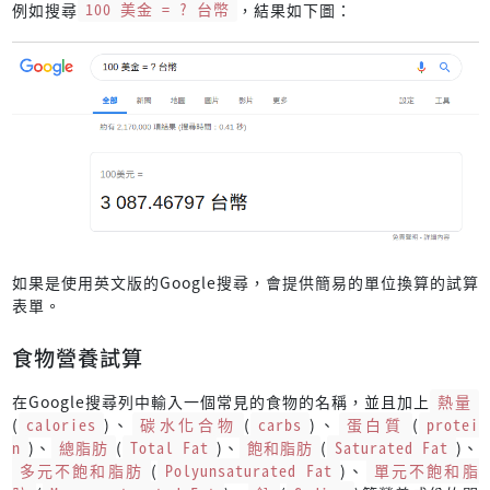
例如搜尋
100 美金 = ? 台幣
，結果如下圖：
如果是使用英文版的Google搜尋，會提供簡易的單位換算的試算
表單。
食物營養試算
在Google搜尋列中輸入一個常見的食物的名稱，並且加上
熱量
(
calories
)、
碳水化合物
(
carbs
)、
蛋白質
(
protei
n
)、
總脂肪
(
Total Fat
)、
飽和脂肪
(
Saturated Fat
)、
多元不飽和脂肪
(
Polyunsaturated Fat
)、
單元不飽和脂