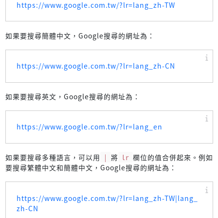
https://www.google.com.tw/?lr=lang_zh-TW
hl=haw         Hawaiian
hl=iw          Hebrew
hl=hi          Hindi
如果要搜尋簡體中文，Google搜尋的網址為：
hl=hu          Hungarian
hl=is          Icelandic
hl=ig          Igbo
https://www.google.com.tw/?lr=lang_zh-CN
hl=id          Indonesian
hl=ia          Interlingua
hl=ga          Irish
如果要搜尋英文，Google搜尋的網址為：
hl=it          Italian
hl=ja          Japanese
hl=jw          Javanese
https://www.google.com.tw/?lr=lang_en
hl=kn          Kannada
hl=kk          Kazakh
hl=rw          Kinyarwanda
如果要搜尋多種語言，可以用
|
將
lr
欄位的值合併起來。例如
hl=rn          Kirundi
要搜尋繁體中文和簡體中文，Google搜尋的網址為：
hl=xx-klingon  Klingon
hl=kg          Kongo
hl=ko          Korean
https://www.google.com.tw/?lr=lang_zh-TW|lang_
hl=kri         Krio (Sierra Leone)
zh-CN
hl=ku          Kurdish