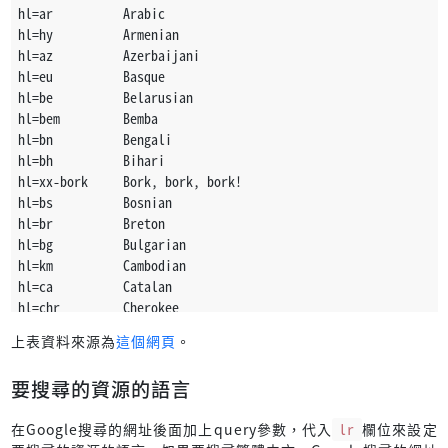
hl=ar          Arabic
hl=hy          Armenian
hl=az          Azerbaijani
hl=eu          Basque
hl=be          Belarusian
hl=bem         Bemba
hl=bn          Bengali
hl=bh          Bihari
hl=xx-bork     Bork, bork, bork!
hl=bs          Bosnian
hl=br          Breton
hl=bg          Bulgarian
hl=km          Cambodian
hl=ca          Catalan
hl=chr         Cherokee
hl=ny          Chichewa
上表資料來源為
這個網頁
。
hl=zh-CN       Chinese (Simplified)
hl=zh-TW       Chinese (Traditional)
要搜尋的資源的語言
hl=co          Corsican
hl=hr          Croatian
在Google搜尋的網址後面加上query參數，代入
lr
欄位來設定
hl=cs          Czech