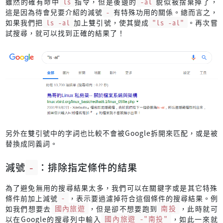
雖然的確有命中
ls
指令，但是後邊的
-al
貌似被捨棄掉了，
這是因為待會兒要介紹的減號
-
有特殊功用的關係。總而言之，
如果我們把
ls -al
加上雙引號，使其變成
"ls -al"
。再次嘗
試搜尋，就可以找到正確的結果了！
另外在雙引號中的字詞也比較不會被Google拆開來匹配，或是被
替換成同義詞。
減號
-
：排除指定條件的結果
為了避免無用的搜尋結果太多，我們可以在關鍵字或是其它特殊
條件前加上減號
-
，表示要過濾掉符合這個條件的搜尋結果。例
如我們想要去
國內旅遊
，但是卻不想要跑到
南投
，此時就可
以在Google的搜尋列中輸入
國內旅遊 -"南投"
，如此一來就