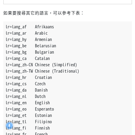
hl=ckb         Kurdish (Soranî)
hl=ky          Kyrgyz
如果要搜尋其它的語言，可以參考下表：
hl=lo          Laothian
hl=la          Latin
lr=lang_af    Afrikaans
hl=lv          Latvian
lr=lang_ar    Arabic
hl=ln          Lingala
lr=lang_hy    Armenian
hl=lt          Lithuanian
lr=lang_be    Belarusian
hl=loz         Lozi
lr=lang_bg    Bulgarian
hl=lg          Luganda
lr=lang_ca    Catalan
hl=ach         Luo
lr=lang_zh-CN Chinese (Simplified)
hl=mk          Macedonian
lr=lang_zh-TW Chinese (Traditional)
hl=mg          Malagasy
lr=lang_hr    Croatian
hl=ms          Malay
lr=lang_cs    Czech
hl=ml          Malayalam
lr=lang_da    Danish
hl=mt          Maltese
lr=lang_nl    Dutch
hl=mi          Maori
lr=lang_en    English
hl=mr          Marathi
lr=lang_eo    Esperanto
hl=mfe         Mauritian Creole
lr=lang_et    Estonian
hl=mo          Moldavian
lr=lang_tl    Filipino
hl=mn          Mongolian
lr=lang_fi    Finnish
hl=sr-ME       Montenegrin
lr=lang_fr    French