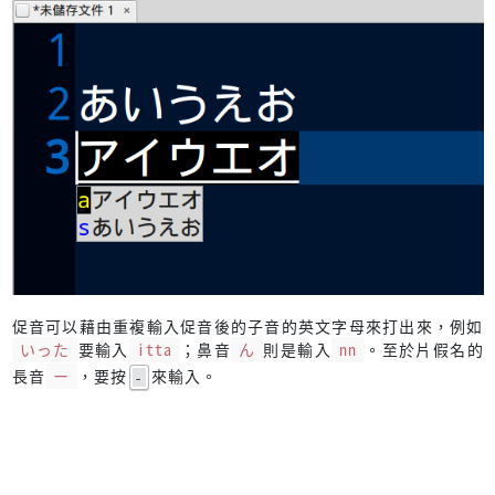
促音可以藉由重複輸入促音後的子音的英文字母來打出來，例如
いった
要輸入
itta
；鼻音
ん
則是輸入
nn
。至於片假名的
長音
ー
，要按
來輸入。
-