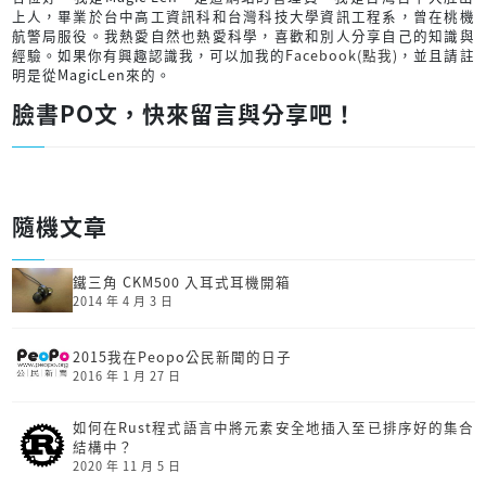
上人，畢業於台中高工資訊科和台灣科技大學資訊工程系，曾在桃機
航警局服役。我熱愛自然也熱愛科學，喜歡和別人分享自己的知識與
經驗。如果你有興趣認識我，可以加我的
Facebook(點我)
，並且請註
明是從MagicLen來的。
臉書PO文，快來留言與分享吧！
隨機文章
鐵三角 CKM500 入耳式耳機開箱
2014 年 4 月 3 日
2015我在Peopo公民新聞的日子
2016 年 1 月 27 日
如何在Rust程式語言中將元素安全地插入至已排序好的集合
結構中？
2020 年 11 月 5 日