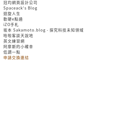
冠均網頁設計公司
Spaceack's Blog
迴旋人生
軟硬e點通
iZO手札
坂本 Sakamoto.blog - 探究科技未知領域
哈啦客談天說地
英文練習網
阿摩斯的小確幸
低調一點
申請交換連結