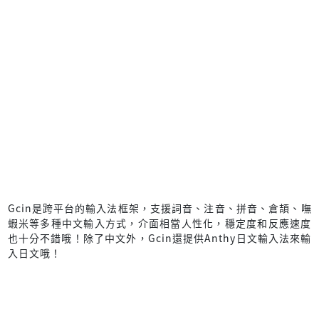
Gcin是跨平台的輸入法框架，支援詞音、注音、拼音、倉頡、嘸
蝦米等多種中文輸入方式，介面相當人性化，穩定度和反應速度
也十分不錯哦！除了中文外，Gcin還提供Anthy日文輸入法來輸
入日文哦！