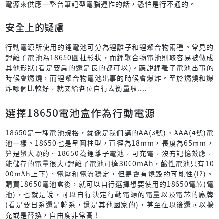
電源來供應一整台筆記型電腦運作的話，恐怕是行不通的。
安全上的疑慮
行動電源所使用的鋰電池可分為鋰離子和鋰聚合物兩種。常見的
鋰離子電池為18650圓柱形狀，而鋰聚合物電池則較容易被做成
其他形狀(看是要扁的還是長的都可以)。聽說鋰離子電池出事的
時候會燃燒，而鋰聚合物電池出事的時候會爆炸。至於燃燒和爆
炸哪個比較好，就交給各位自行去衡量啦....
選擇18650電池盒作為行動電源
18650是一種電池規格，就像是我們講的AA(3號)、AAA(4號)電
池一樣。18650也是呈圓柱型，直徑為18mm，長度為65mm，
算是蠻大顆的。18650為鋰離子電池，可充電，沒有記憶效應，
能儲存的電量很大(鋰離子電池可達3000mAh，鹼性電池只有10
00mAh上下)，電壓和電流穩定，但是會有燒毀的可能性(!?)。
購買18650電池盒後，就可以自行選擇想要使用的18650電芯(電
池)，也就是說，可以自行決定行動電源的電量以及電芯的廠牌
(看是要日系還是韓系，還是其他國家的)，甚至在以後還可以擴
充或是替換，自由度非常高！