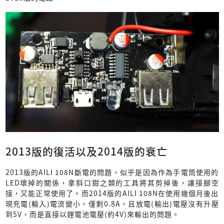
2013版的復活以及2014版的衰亡
2013版的AILI 108N斷電的問題，似乎是因為作為手電筒使用的
LED壞掉的關係，拿斜口鉗之類的工具將其剪掉後，讓接腳空
接，又能正常使用了。而2014版的AILI 108N在使用幾個月後出
現充電(輸入)電流變小，僅剩0.8A，且放電(輸出)電壓沒有升壓
到5V，而是直接以鋰電池電壓(約4V)來輸出的問題。