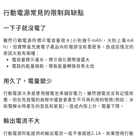
行動電源常見的限制與缺點
一下子就沒電了
雖然行動電源所標示電容量很大(小則幾千mAh，大則上萬mA
h)，但實際能充進電子產品內的電卻沒有那麼多。造成這情況的
原因大致有兩種：
電容量標示灌水，標示值比實際值還大
電路的能量損耗，導致能量轉換效率太低
用久了，電量變少
行動電源大多是使用鋰電池來儲存電力，雖然鋰電池沒有記憶效
應，但在充放電的過程中還是會產生不可再利用的物質(例如：水
和電解水時產生的氫氣和氧氣)，造成內阻上升，電量下降。
輸出電流不大
行動電源所能提供的輸出電流一般不會超過2.1A，如果想用行動