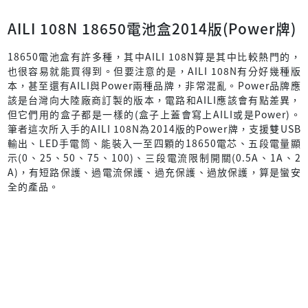
AILI 108N 18650電池盒2014版(Power牌)
18650電池盒有許多種，其中AILI 108N算是其中比較熱門的，
也很容易就能買得到。但要注意的是，AILI 108N有分好幾種版
本，甚至還有AILI與Power兩種品牌，非常混亂。Power品牌應
該是台灣向大陸廠商訂製的版本，電路和AILI應該會有點差異，
但它們用的盒子都是一樣的(盒子上蓋會寫上AILI或是Power)。
筆者這次所入手的AILI 108N為2014版的Power牌，支援雙USB
輸出、LED手電筒、能裝入一至四顆的18650電芯、五段電量顯
示(0、25、50、75、100)、三段電流限制開關(0.5A、1A、2
A)，有短路保護、過電流保護、過充保護、過放保護，算是蠻安
全的產品。