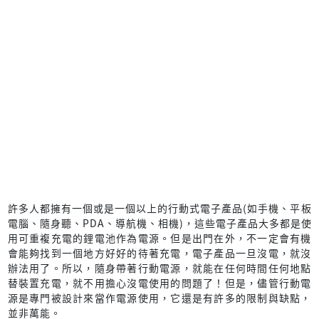
許多人都擁有一個或是一個以上的行動式電子產品(如手機、平板
電腦、隨身聽、PDA、導航機、相機)，這些電子產品大多都是使
用可重複充電的鋰電池作為電源。但是出門在外，不一定會有機
會能夠找到一個地方好好的待著充電，電子產品一旦沒電，就沒
辦法用了。所以，隨身帶著行動電源，就能在任何時間任何地點
替裝置充電，就不用擔心沒電使用的問題了！但是，儘管行動電
源是專門被設計來當作電源使用，它還是有許多的限制與缺點，
並非萬能。