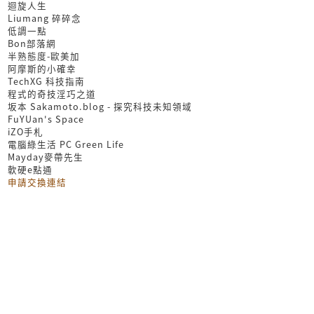
迴旋人生
Liumang 碎碎念
低調一點
Bon部落網
半熟態度-歐美加
阿摩斯的小確幸
TechXG 科技指南
程式的奇技淫巧之道
坂本 Sakamoto.blog - 探究科技未知領域
FuYUan's Space
iZO手札
電腦綠生活 PC Green Life
Mayday麥帶先生
軟硬e點通
申請交換連結