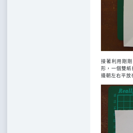
接著利用剛剛
形，一個雙紙
邊朝左右平放