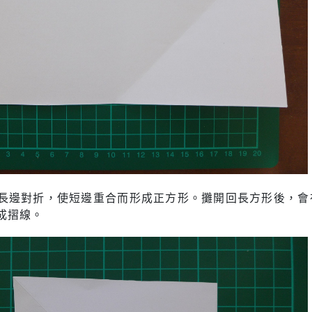
長邊對折，使短邊重合而形成正方形。攤開回長方形後，會
成摺線。