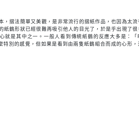
本，摺法簡單又美觀，是非常流行的摺紙作品，也因為太流
的紙鶴形狀已經很難再吸引他人的目光了，於是乎出現了很
心就是其中之一。一般人看到傳統紙鶴的反應大多是：「
沒什麼特別的感覺，但如果是看到由兩隻紙鶴組合而成的心形，