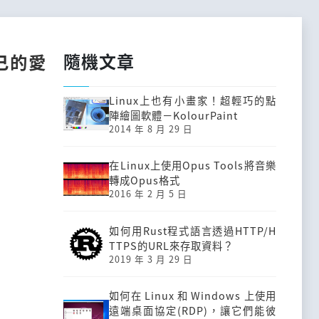
隨機文章
己的愛
Linux上也有小畫家！超輕巧的點
陣繪圖軟體－KolourPaint
2014 年 8 月 29 日
在Linux上使用Opus Tools將音樂
轉成Opus格式
2016 年 2 月 5 日
如何用Rust程式語言透過HTTP/H
TTPS的URL來存取資料？
2019 年 3 月 29 日
如何在 Linux 和 Windows 上使用
遠端桌面協定(RDP)，讓它們能彼