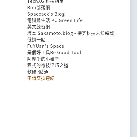
TechXG 科技指南
Bon部落網
Spaceack's Blog
電腦綠生活 PC Green Life
英文練習網
坂本 Sakamoto.blog - 探究科技未知領域
低調一點
FuYUan's Space
是個好工具Be Good Tool
阿摩斯的小確幸
程式的奇技淫巧之道
軟硬e點通
申請交換連結