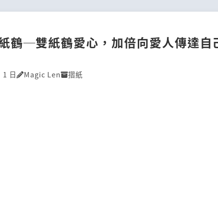
紙鶴─雙紙鶴愛心，加倍向愛人傳達自
 1 日
Magic Len
摺紙