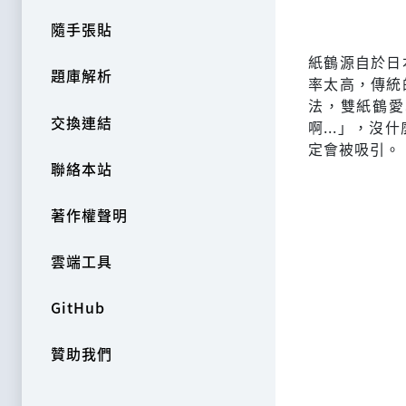
隨手張貼
紙鶴源自於日
題庫解析
率太高，傳統
法，雙紙鶴愛
交換連結
啊...」，
定會被吸引。
聯絡本站
著作權聲明
雲端工具
GitHub
贊助我們