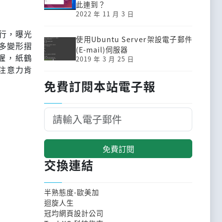
此連到？
2022 年 11 月 3 日
行，曝光
使用Ubuntu Server架設電子郵件
多變形摺
(E-mail)伺服器
喔，紙鶴
2019 年 3 月 25 日
注意力肯
免費訂閱本站電子報
免費訂閱
交換連結
半熟態度-歐美加
迴旋人生
冠均網頁設計公司