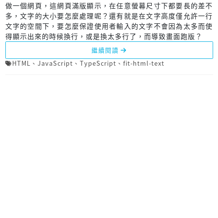
做一個網頁，這網頁滿版顯示，在任意螢幕尺寸下都要長的差不
多，文字的大小要怎麼處理呢？還有就是在文字高度僅允許一行
文字的空間下，要怎麼保證使用者輸入的文字不會因為太多而使
得顯示出來的時候換行，或是換太多行了，而導致畫面跑版？
繼續閱讀
HTML
、
JavaScript
、
TypeScript
、
fit-html-text