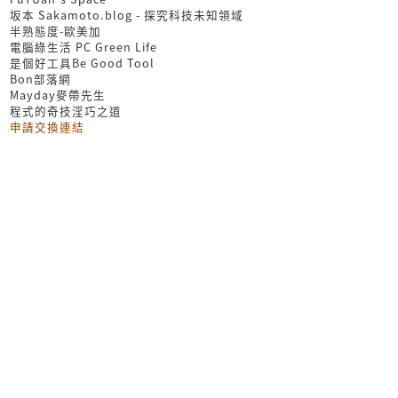
坂本 Sakamoto.blog - 探究科技未知領域
半熟態度-歐美加
電腦綠生活 PC Green Life
是個好工具Be Good Tool
Bon部落網
Mayday麥帶先生
程式的奇技淫巧之道
申請交換連結