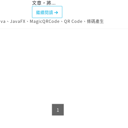
文章，將...
繼續閱讀
ava
、
JavaFX
、
MagicQRCode
、
QR Code
、
條碼產生
1