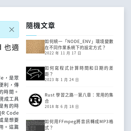
隨機文章
如何統一「NODE_ENV」環境變數
d 也適
在不同作業系統下的設定方式？
2022 年 11 月 17 日
如何寫程式計算時間和日期的差
距？
de，是眾
2023 年 1 月 24 日
便利，傳
的時間。
Rust 學習之路─第八章：常用的集
的現成工具
合
是有的時
2018 年 6 月 18 日
 Code
，或是想要
如何用FFmpeg將音訊轉成MP3格
用。這篇
式？