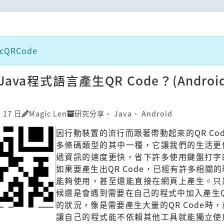
cQRCode
ava程式語言產生QR Code？(Androi
月 17 日
Magic Len
研究分享
、
Java
、
Android
因行動裝置的流行而跟著帶動起來的QR Co
多條碼類型的其中一種，它讓我們的生活更
遞資訊的速度更快，省下許多使用鍵盤打字
如果要產生出QR Code，已經有許多相關
能夠使用，甚至還能直接在網頁上產生。只
候還是會遇到需要在自己的程式中加入產生QR
的狀況，像是需要產生大量的QR Code時
讓自己的程式能不依賴其他工具就能獨立使