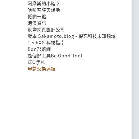
阿摩斯的小確幸
哈啦客談天說地
低調一點
港澳資訊
冠均網頁設計公司
坂本 Sakamoto.blog - 探究科技未知領域
TechXG 科技指南
Bon部落網
是個好工具Be Good Tool
iZO手札
申請交換連結