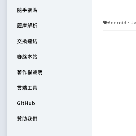
隨手張貼
Android
、
J
題庫解析
交換連結
聯絡本站
著作權聲明
雲端工具
GitHub
贊助我們