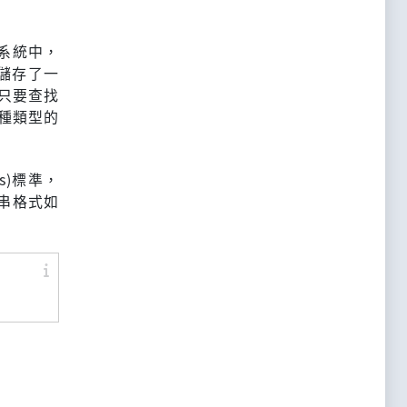
d系統中，
者儲存了一
此只要查找
這種類型的
ons)標準，
字串格式如