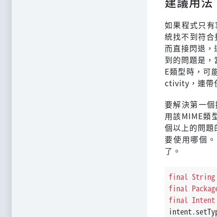
建議用法
如果程式只有
統找不到符合指
而直接閃退，這
到的問題是，當
E類型時，可
ctivity
要解決第一個找
用該MIME類型
個以上的問題的
要使用哪個。
了。
final
String
final
Packag
final
Intent
intent.setTy