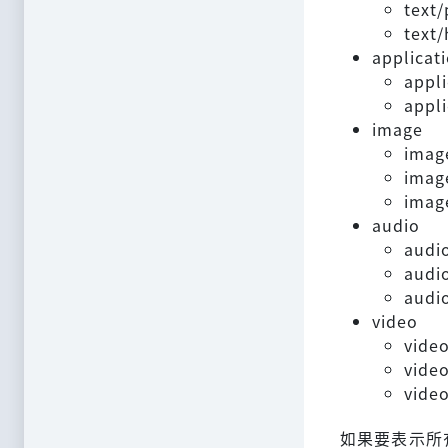
tex
tex
applicat
appl
appl
image
imag
ima
ima
audio
audi
aud
aud
video
vid
vid
vid
如果要表示所