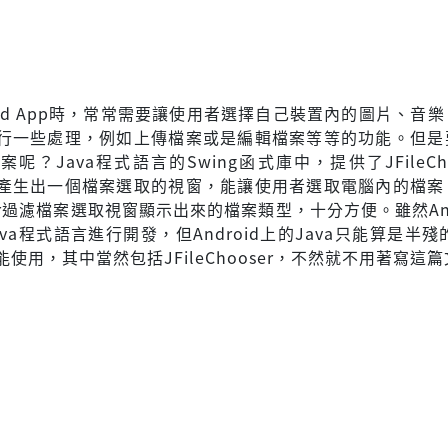
oid App時，常常需要讓使用者選擇自己裝置內的圖片、音
行一些處理，例如上傳檔案或是編輯檔案等等的功能。但是
呢？Java程式語言的Swing函式庫中，提供了JFileCho
產生出一個檔案選取的視窗，能讓使用者選取電腦內的檔案
ilter過濾檔案選取視窗顯示出來的檔案類型，十分方便。雖然And
va程式語言進行開發，但Android上的Java只能算是半殘的
使用，其中當然包括JFileChooser，不然就不用著寫這