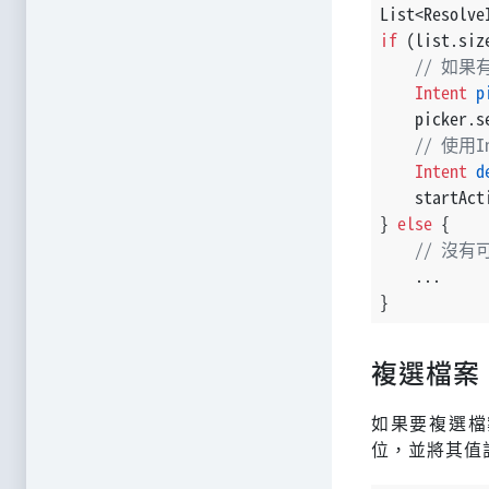
List<Resolve
if
 (list.siz
// 如果有
Intent
p
    picker.s
// 使用In
Intent
d
    startAct
} 
else
 {
// 沒有可
    ...
}
複選檔案
如果要複選檔案，
位，並將其值設