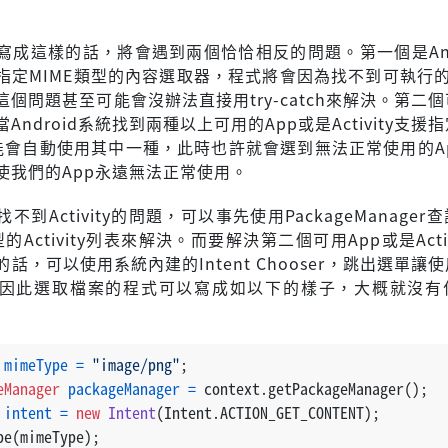
寫成這樣的話，將會遇到兩個恰恰相反的問題。第一個是And
定MIME類型的內容選取器，程式將會因為找不到可執行的Act
個問題甚至可能會沒辦法直接用try-catch來解決。第二
Android系統找到兩種以上可用的App或是Activity支援指
能會自動使用其中一種，此時也許就會選到無法正常使用的Ap
，連帶使我們的App永遠無法正常使用。
不到Activity的問題，可以事先使用PackageManager
的Activity列表來解決。而要解決第二個可用App或是Activ
話，可以使用系統內建的Intent Chooser，跳出選單讓
因此選取檔案的程式可以寫成如以下的樣子，大概就沒有
mimeType
=
"image/png"
;
eManager
packageManager
=
 context.getPackageManager();
intent
=
new
Intent
(Intent.ACTION_GET_CONTENT);
pe(mimeType);