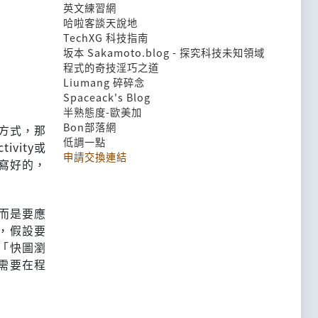
英文練習網
哈啦客談天說地
TechXG 科技指南
坂本 Sakamoto.blog - 探究科技未知領域
程式的奇技淫巧之道
Liumang 碎碎念
Spaceack's Blog
半熟態度-歐美加
Bon部落網
的方式，那
低調一點
ivity或
申請交換連結
人寫好的，
，而是要應
說，假設要
是「快圖瀏
不需要在程