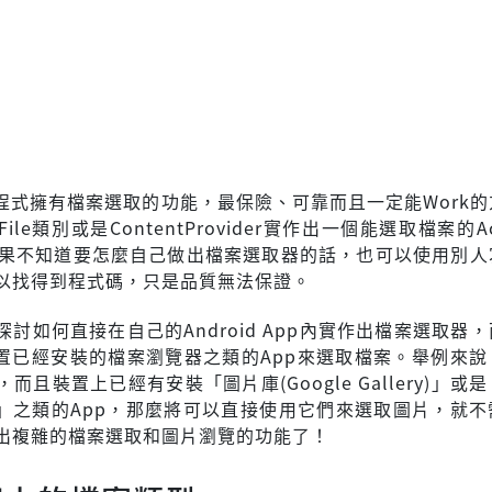
id程式擁有檔案選取的功能，最保險、可靠而且一定能Work
le類別或是ContentProvider實作出一個能選取檔案的Act
g。如果不知道要怎麼自己做出檔案選取器的話，也可以使用別
以找得到程式碼，只是品質無法保證。
討如何直接在自己的Android App內實作出檔案選取器
id裝置已經安裝的檔案瀏覽器之類的App來選取檔案。舉例來
而且裝置上已經有安裝「圖片庫(Google Gallery)」或
Pic)」之類的App，那麼將可以直接使用它們來選取圖片，就
出複雜的檔案選取和圖片瀏覽的功能了！