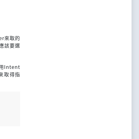
der來取的
道應該要選
Intent
p來取得指