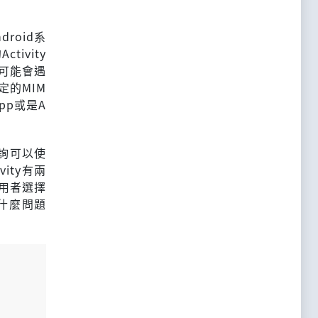
roid系
ivity
個可能會遇
定的MIM
p或是A
查詢可以使
ity有兩
使用者選擇
什麼問題