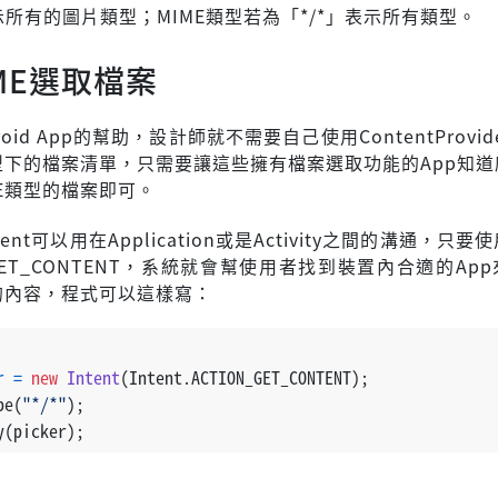
表示所有的圖片類型；MIME類型若為「*/*」表示所有類型。
ME選取檔案
oid App的幫助，設計師就不需要自己使用ContentProvi
類型下的檔案清單，只需要讓這些擁有檔案選取功能的App知
ME類型的檔案即可。
ntent可以用在Application或是Activity之間的溝通，只要使用
_GET_CONTENT，系統就會幫使用者找到裝置內合適的Ap
型的內容，程式可以這樣寫：
r
=
new
Intent
(Intent.ACTION_GET_CONTENT);
pe(
"*/*"
);
y(picker);