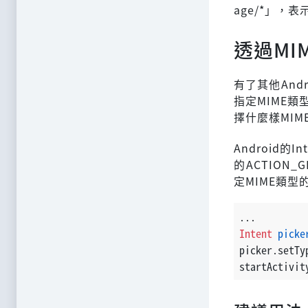
age/*」，
透過MI
有了其他Andr
指定MIME
擇什麼樣MI
Android的I
的ACTION
定MIME類
...
Intent
picke
picker.setTy
startActivit