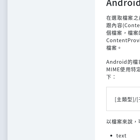
Andr
在選取檔案之
跟內容(Cont
個檔案，檔案的
Content
檔案。
Android的檔案
MIME使用
下：
[主類型]/
以檔案來說，
text