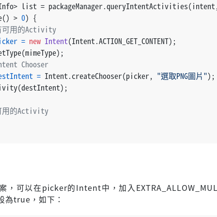
Info> list = packageManager.queryIntentActivities(intent
e() > 
0
) {
可用的Activity
icker
=
new
Intent
(Intent.ACTION_GET_CONTENT);
etType(mimeType);
tent Chooser
estIntent
=
 Intent.createChooser(picker, 
"選取PNG圖片"
);
ivity(destIntent);
用的Activity
可以在picker的Intent中，加入EXTRA_ALLOW_MUL
為true，如下：