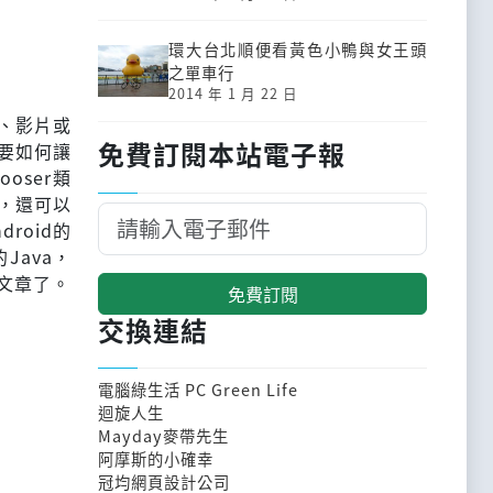
環大台北順便看黃色小鴨與女王頭
之單車行
2014 年 1 月 22 日
樂、影片或
免費訂閱本站電子報
要如何讓
oser類
，還可以
roid的
Java，
篇文章了。
免費訂閱
交換連結
電腦綠生活 PC Green Life
迴旋人生
Mayday麥帶先生
阿摩斯的小確幸
冠均網頁設計公司