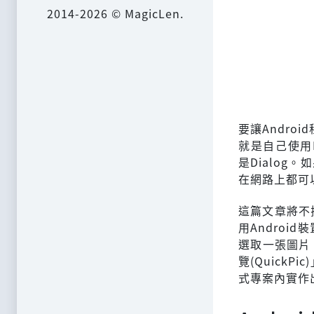
2014-2026 © MagicLen.
要讓Andro
就是自己使用Fi
是Dialo
在網路上都可
這篇文章將不探
用Andro
選取一張圖片，
覽(Quick
式專案內實作