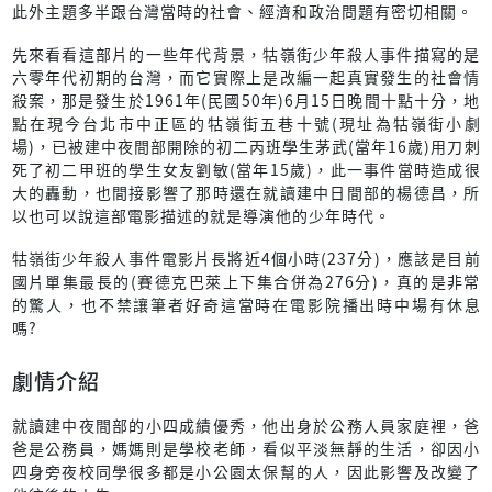
此外主題多半跟台灣當時的社會、經濟和政治問題有密切相關。
先來看看這部片的一些年代背景，牯嶺街少年殺人事件描寫的是
六零年代初期的台灣，而它實際上是改編一起真實發生的社會情
殺案，那是發生於1961年(民國50年)6月15日晚間十點十分，地
點在現今台北市中正區的牯嶺街五巷十號(現址為牯嶺街小劇
場)，已被建中夜間部開除的初二丙班學生茅武(當年16歲)用刀刺
死了初二甲班的學生女友劉敏(當年15歲)，此一事件當時造成很
大的轟動，也間接影響了那時還在就讀建中日間部的楊德昌，所
以也可以說這部電影描述的就是導演他的少年時代。
牯嶺街少年殺人事件電影片長將近4個小時(237分)，應該是目前
國片單集最長的(賽德克巴萊上下集合併為276分)，真的是非常
的驚人，也不禁讓筆者好奇這當時在電影院播出時中場有休息
嗎?
劇情介紹
就讀建中夜間部的小四成績優秀，他出身於公務人員家庭裡，爸
爸是公務員，媽媽則是學校老師，看似平淡無靜的生活，卻因小
四身旁夜校同學很多都是小公園太保幫的人，因此影響及改變了