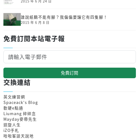
2015 年 6 月 24 日
誰說紙鶴不能有腳？我偏偏要讓它有四隻腳！
2015 年 6 月 8 日
免費訂閱本站電子報
免費訂閱
交換連結
英文練習網
Spaceack's Blog
軟硬e點通
Liumang 碎碎念
Mayday麥帶先生
迴旋人生
iZO手札
哈啦客談天說地