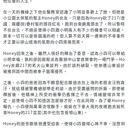
他往後的人生。
在一天的機緣之下他在醫務室認識了小明並喜歡上了她，但她是
小公園太保幫的幫主Honey的女友，只是因為Honey砍了217(音
讀：兩腰拐)眷村幫的頭目紅毛，跑到台南避風頭去了，所以暫時
不在台北，不過這使得小四跟小明兩人有不少的機會可以相處。
原本一切可以是很圓滿的吧！但人算不如天算一連串的不幸事件
才正要以排山道海的氣勢向小四席捲而來。
Honey回來之後，雖然人很好的釋出了善意，認為小四可以帶給
小明幸福，孰料卻因兩幫派為籌辦中山堂音樂會的一場鬥爭，Ho
ney去跟217的老大山東談判，由於談判破裂，他慘遭山東設計
被推到路中間而被車子當場撞死。
之後，小四的爸爸因為不願意配合跟過去在上海的老朋友汪狗貪
汙，就這樣被警備總部帶走約談，由於受盡逼問的折磨，即使被
釋放後，他精神上所受的衝擊仍舊揮之不去，情緒變得非常不
定，這使得小四不知道該怎麼辦才好。在此同時，為了替Honey
報仇，小四便與萬華流氓聯手，偷偷在下豪大雨的夜裡跑去殺死
害Honey的217混混(其中也包含首領山東)。
Honey的逝世跟爸爸遭受迫害，使得小四變得心神不寧，沒想到