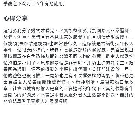
爭論之下改判十五年有期徒刑)
心得分享
這電影我分了幾次才看完，老實說整個影片氛圍給人非常壓抑、
恐懼、沉重、黑暗且看不見未來的感覺，而且劇情步調緩慢，一
個鏡頭(長距離遠鏡頭)也經常停很久，這應該是牯嶺街少年殺人
事件一個很大的特色。我特別喜歡這部片的寫實感，完全呈現出
當時籠罩在白色恐怖時期的台灣不同人物的心境。最令人感到惋
惜恐怕是小四了，原本他是個是非分明、用功上進的好學生，結
果因為遇到一個不值得愛的小明付出代價，美好前途毀於一旦；
他的爸爸也很可憐，一開始也是有不畏懼強權的勇氣，後來也是
因為被友人陷害而開始變得懦弱、精神崩潰，最後乾脆自我放
棄，社會環境會影響人是真的，在這樣的年代下，真的很難有什
麼開心的好消息，不論是本省人跟外省人生活都不好過，最終的
悲慘結局看了真讓人無限喟嘆啊!