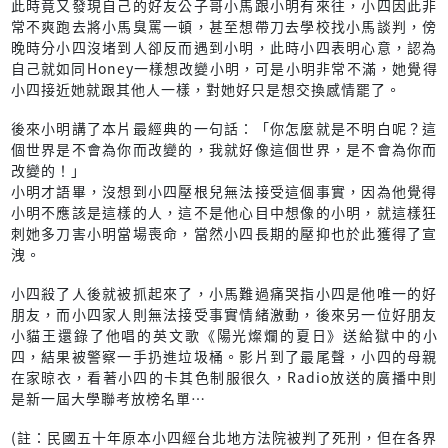
此時竟又發現自己的好友公子哥小馬跟小明有來往，小四因此非
常不爽跑去將小馬臭罵一頓，甚至想帶刀去學校找小馬談判，傍
晚時分小四沒堵到人卻反而遇到小明，此時小四表明心意，認為
自己就如同Honey一樣想改變小明，可是小明非常不滿，她覺得
小四接近她就跟其他人一樣，對她好只是想交換感情罷了。
後來小明講了本片最經典的一句話：「你怎麼就是不明白呢？這
個世界是不會為你而改變的，我就好像這個世界，是不會為你而
改變的！」
小明才語畢，沒想到小四壓根兒無法接受這個事實，因為他覺得
小明不應該是這樣的人，這不是他心目中想像的小明，就這樣狂
刺她多刀害小明當場喪命，當然小四長期的壓抑也於此獲得了宣
洩。
小四殺了人後就被抓起來了，小馬難過痛哭指小四是他唯一的好
朋友，而小四家人則無法接受事實情緒激動，後來另一位好朋友
小貓王還錄了他唱的英文歌《陽光燦爛的夏日》送給獄中的小
四，結果被警察一手扔進垃圾桶。影片到了最尾聲，小四的母親
在家晾衣，看著小四的卡其色制服很久，Radio放送的廣播中則
是新一屆大學聯考放榜名單…
(註：民國五十年原本小四經台北地方法院被判了死刑，但在各界