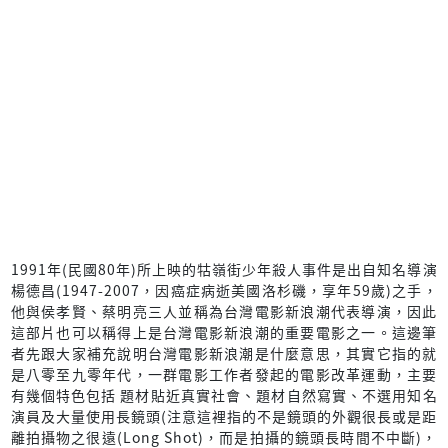
1991年(民國80年)所上映的牯嶺街少年殺人事件是出自知名導演
楊德昌(1947-2007，因癌症病逝美國洛杉磯，享年59歲)之手，
他與侯孝賢、蔡明亮三人並稱為台灣電影新浪潮代表導演，因此
這部片也可以稱得上是台灣電影新浪潮的重要電影之一。這邊筆
者先跟大家補充說明台灣電影新浪潮是什麼意思，其實它指的就
是八零至九零年代，一群電影工作者發起的電影改革運動，主要
有幾個特色包括 題材貼近真實社會、題材自然寫實、不選用知名
演員及大量使用長鏡頭(注意這裡指的不是鏡頭的外觀很長或是距
離拍攝物之很遠(Long Shot)，而是拍攝的鏡頭長時間不中斷)，