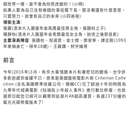
個世界一樣，是不會為你而改變的！(小明)
如果人要為自己沒有做錯的事低聲下氣，那活著還有什麼意思，
只要努力，就會有自己的未來 (小四爸爸)
領銜主演
:
張震(憑本片入圍當年金馬獎最佳男主角，張國柱之子)
楊靜怡(憑本片入圍當年金馬獎最佳女主角，拍完之後即息影)
主要演員陣容
: 張國柱、倪淑君、金士傑、鄧安寧、譚志剛(1993
年車禍身亡，得年18歲)、王啟讚、柯宇綸等
前言
今年(2016年)3月，有件大事情跟本片有著密切的關係，也令許
多影迷感到雀躍不已，原來是美國藝術電影片商 Criterion Colle
ction (全名美國標準收藏公司，簡稱CC)花了超過十年的時間為
九零年代經典電影《牯嶺街少年殺人事件》進行數位修復，也就
是即日起您已經可以觀賞到這部片4K超高畫質，長達237分鐘的
藍光光碟修復版本了!