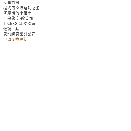
港澳資訊
程式的奇技淫巧之道
阿摩斯的小確幸
半熟態度-歐美加
TechXG 科技指南
低調一點
冠均網頁設計公司
申請交換連結