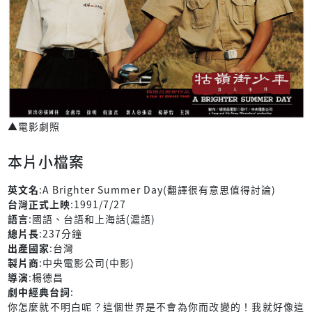
▲電影劇照
本片小檔案
英文名
:A Brighter Summer Day(翻譯很有意思值得討論)
台灣正式上映
:1991/7/27
語言
:國語、台語和上海話(滬語)
總片長
:237分鐘
出產國家
:台灣
製片商
:中央電影公司(中影)
導演
:楊德昌
劇中經典台詞
:
你怎麼就不明白呢？這個世界是不會為你而改變的！我就好像這