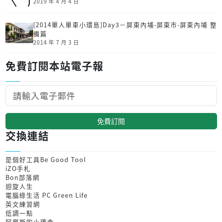
2019 年 4 月 4 日
[2014單人單車小環島]Day3－屏東內埔-屏東市-屏東內埔 整
備篇
2014 年 7 月 3 日
免費訂閱本站電子報
免費訂閱
交換連結
是個好工具Be Good Tool
iZO手札
Bon部落網
迴旋人生
電腦綠生活 PC Green Life
英文練習網
低調一點
阿摩斯的小確幸