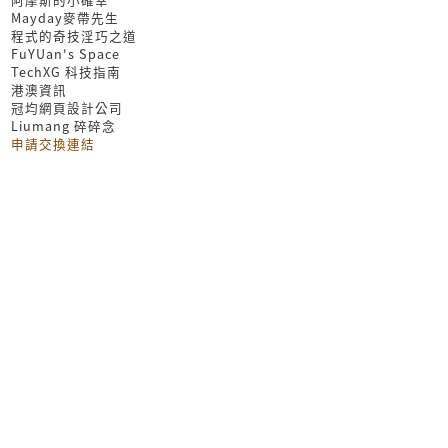
Mayday麥帶先生
程式的奇技淫巧之道
FuYUan's Space
TechXG 科技指南
港澳資訊
冠均網頁設計公司
Liumang 碎碎念
申請交換連結