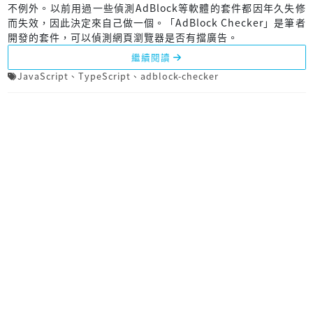
不例外。以前用過一些偵測AdBlock等軟體的套件都因年久失修
而失效，因此決定來自己做一個。「AdBlock Checker」是筆者
開發的套件，可以偵測網頁瀏覽器是否有擋廣告。
繼續閱讀
JavaScript
、
TypeScript
、
adblock-checker