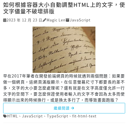
如何根據容器大小自動調整HTML上的文字，使
文字儘量不破壞排版
2023 年 12 月 23 日
Magic Len
JavaScript
早在2017年筆者在開發前端網頁的時候就遇到兩個問題：如果要
做一個網頁，這網頁滿版顯示，在任意螢幕尺寸下都要長的差不
多，文字的大小要怎麼處理呢？還有就是在文字高度僅允許一行
文字的空間下，要怎麼保證使用者輸入的文字不會因為太多而使
得顯示出來的時候換行，或是換太多行了，而導致畫面跑版？
繼續閱讀
HTML
、
JavaScript
、
TypeScript
、
fit-html-text