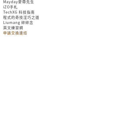
Mayday麥帶先生
iZO手札
TechXG 科技指南
程式的奇技淫巧之道
Liumang 碎碎念
英文練習網
申請交換連結