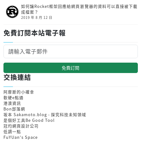
如何讓Rocket框架回應給網頁瀏覽器的資料可以直接被下載
成檔案？
2019 年 8 月 12 日
免費訂閱本站電子報
免費訂閱
交換連結
阿摩斯的小確幸
軟硬e點通
港澳資訊
Bon部落網
坂本 Sakamoto.blog - 探究科技未知領域
是個好工具Be Good Tool
冠均網頁設計公司
低調一點
FuYUan's Space