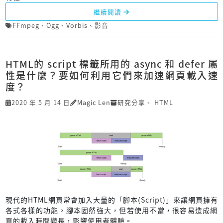
繼續閱讀
FFmpeg
、
Ogg
、
Vorbis
、
影音
HTML的 script 標籤所用的 async 和 defer 屬
性是什麼？要如何利用它們來加速網頁載入速
度？
2020 年 5 月 14 日
Magic Len
研究分享
、
HTML
現代的HTML網頁常會加入大量的「腳本(Script)」來讓網頁擁有
各式各樣的功能。腳本固然強大，但若使用不當，很容易造成網
頁的載入時間變長，影響使用者體驗。