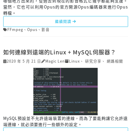
哪個地方出來的，從過去到現在的影音格式它幾乎都能夠支援。
當然，它也可以利用Opus的官方開源Opus編碼器來進行Opus
轉檔。
繼續閱讀
FFmpeg
、
Opus
、
影音
如何連線到遠端的Linux + MySQL伺服器？
2020 年 5 月 21 日
Magic Len
Linux
、
研究分享
、
網路相關
MySQL預設並不允許遠端裝置的連線，而為了要能夠讓它允許遠
端連線，就必須要進行一些額外的設定。