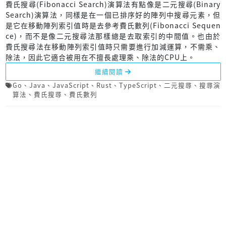
費氏搜尋(Fibonacci Search)演算法有點像是二元搜尋(Binary
Search)演算法，同樣是在一個已排序好的陣列中搜尋元素，但
是它在移動陣列索引值時是去參考費氏數列(Fibonacci Sequen
ce)，而不是像二元搜尋法那樣總是去取索引的中間值。也由於
費氏搜尋法在移動陣列索引值時只需要進行加減運算，不需乘、
除法，因此它適合被用在不擅長處理乘、除法的CPU上。
繼續閱讀
Go
、
Java
、
JavaScript
、
Rust
、
TypeScript
、
二元搜尋
、
搜尋演
算法
、
費氏搜尋
、
費氏數列