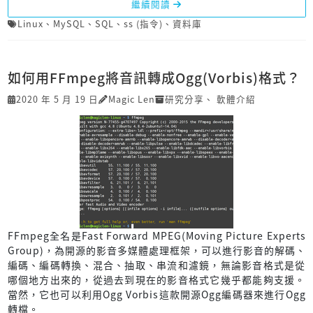
繼續閱讀
Linux
、
MySQL
、
SQL
、
ss (指令)
、
資料庫
如何用FFmpeg將音訊轉成Ogg(Vorbis)格式？
2020 年 5 月 19 日
Magic Len
研究分享
、
軟體介紹
FFmpeg全名是Fast Forward MPEG(Moving Picture Experts
Group)，為開源的影音多媒體處理框架，可以進行影音的解碼、
編碼、編碼轉換、混合、抽取、串流和濾鏡，無論影音格式是從
哪個地方出來的，從過去到現在的影音格式它幾乎都能夠支援。
當然，它也可以利用Ogg Vorbis這款開源Ogg編碼器來進行Ogg
轉檔。