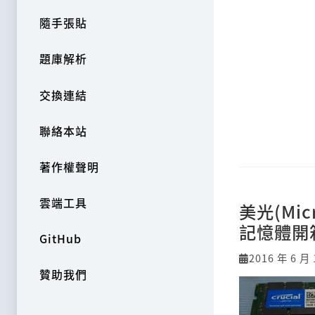
隨手張貼
題庫解析
交換連結
聯絡本站
著作權聲明
雲端工具
美光(Mic
記憶體開
GitHub
2016 年 6 月 
贊助我們