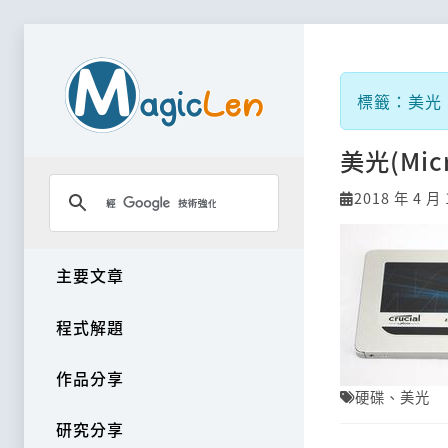
標籤：美光
美光(Micr
2018 年 4 月 
主要文章
程式解題
作品分享
硬碟
、
美光
研究分享