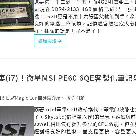
還要價一千二到一千五，而4GB則需要三、
是現在DDR4-2133 4GB價格已經是一
找，16GB更是不用十六張國父就能到手。
良好的電腦工作環境，記憶體當然是愈大愈
好、插滿的話是再好不過了！
繼續閱讀
(i7)！微星MSI PE60 6QE客製化筆
16 日
Magic Len
硬體介紹
、
敗金開箱
隨著Intel筆電CPU改朝換代，筆電的效能
了，Skylake(俗稱第六代)的出現，雖然與
aswell相比沒有提升多少的CPU效能，但
經獲得良好的控制，並支援更快、容量更大的