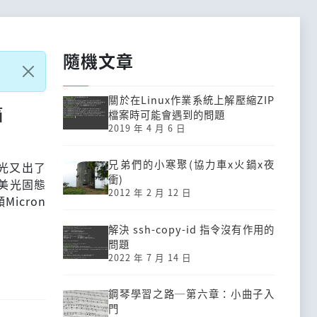
隨機文章
關於在Linux作業系統上解壓縮ZIP
箱
檔案時可能會遇到的問題
2019 年 4 月 6 日
兄弟們的小寒聚(協力車x火鍋x夜
光又出了
衝)
的美光固態
2012 年 2 月 12 日
icron
解決 ssh-copy-id 指令沒有作用的
問題
2022 年 7 月 14 日
鋼琴學習之路─第六章：小曲子入
門