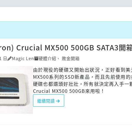
on) Crucial MX500 500GB SATA3開
1 日
Magic Len
硬體介紹
、
敗金開箱
由於現役的硬碟又開始出狀況，正好看到美
MX500系列的SSD新產品，而且先前使用
硬碟也都還頭好壯壯，所有就決定再入手一顆M
Crucial MX500 500GB來用啦！
繼續閱讀