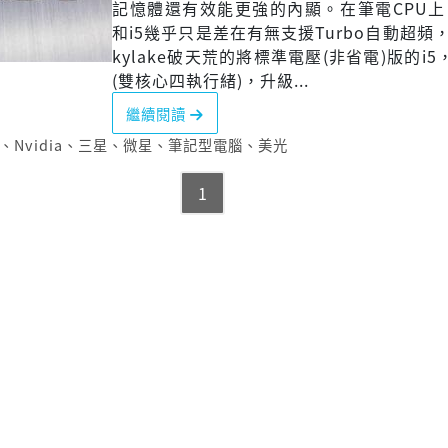
記憶體還有效能更強的內顯。在筆電CPU上
和i5幾乎只是差在有無支援Turbo自動超頻
kylake破天荒的將標準電壓(非省電)版的i5，
(雙核心四執行緒)，升級...
繼續閱讀
、
Nvidia
、
三星
、
微星
、
筆記型電腦
、
美光
1