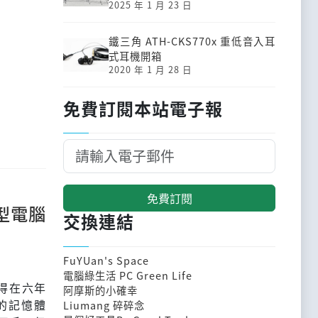
2025 年 1 月 23 日
鐵三角 ATH-CKS770x 重低音入耳
式耳機開箱
2020 年 1 月 28 日
免費訂閱本站電子報
免費訂閱
筆記型電腦
交換連結
FuYUan's Space
電腦綠生活 PC Green Life
得在六年
阿摩斯的小確幸
B的記憶體
Liumang 碎碎念