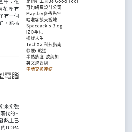
是個好工具Be Good Tool
四千。但
冠均網頁設計公司
張梅花鹿有
Mayday麥帶先生
為了有一個
哈啦客談天說地
好，能插
Spaceack's Blog
iZO手札
迴旋人生
TechXG 科技指南
軟硬e點通
半熟態度-歐美加
英文練習網
申請交換連結
記型電腦
也愈來愈強
前兩代的H
在發熱上已
DDR4