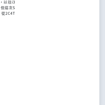
，以往i3
，但這次S
從2C4T