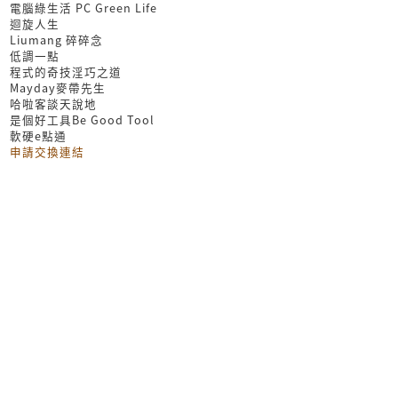
電腦綠生活 PC Green Life
迴旋人生
Liumang 碎碎念
低調一點
程式的奇技淫巧之道
Mayday麥帶先生
哈啦客談天說地
是個好工具Be Good Tool
軟硬e點通
申請交換連結