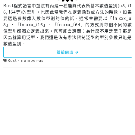
Rust程式語言中並沒有內建一種能夠代表所基本數值型別(u8, i1
6, f64等)的型別，也因此當我們在定義函數或方法的時候，如果
要透過參數傳入數值型別的值的話，通常會需要以「fn xxx_u
8」、「fn xxx_i16」、「fn xxx_f64」的方式將每個不同的數
值型別都獨立定義出來。您可能會想問：為什麼不用泛型？那是
因為就算用泛型，我們還是沒有辦法限制泛型的型別參數只能是
數值型別。
繼續閱讀
Rust
、
number-as