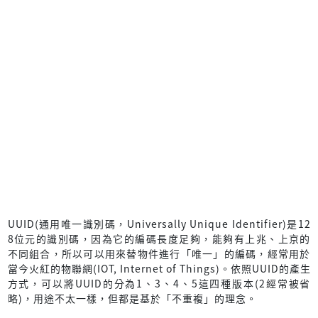
UUID(通用唯一識別碼，Universally Unique Identifier)是12
8位元的識別碼，因為它的編碼長度足夠，能夠有上兆、上京的
不同組合，所以可以用來替物件進行「唯一」的編碼，經常用於
當今火紅的物聯網(IOT, Internet of Things)。依照UUID的產生
方式，可以將UUID的分為1、3、4、5這四種版本(2經常被省
略)，用途不太一樣，但都是基於「不重複」的理念。