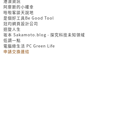
港澳資訊
阿摩斯的小確幸
哈啦客談天說地
是個好工具Be Good Tool
冠均網頁設計公司
迴旋人生
坂本 Sakamoto.blog - 探究科技未知領域
低調一點
電腦綠生活 PC Green Life
申請交換連結