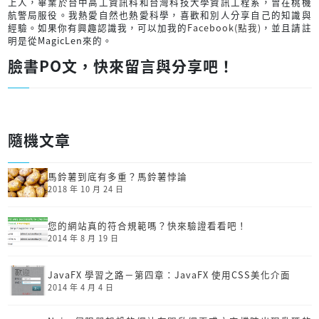
上人，畢業於台中高工資訊科和台灣科技大學資訊工程系，曾在桃機
航警局服役。我熱愛自然也熱愛科學，喜歡和別人分享自己的知識與
經驗。如果你有興趣認識我，可以加我的
Facebook(點我)
，並且請註
明是從MagicLen來的。
臉書PO文，快來留言與分享吧！
隨機文章
馬鈴薯到底有多重？馬鈴薯悖論
2018 年 10 月 24 日
您的網站真的符合規範嗎？快來驗證看看吧！
2014 年 8 月 19 日
JavaFX 學習之路－第四章：JavaFX 使用CSS美化介面
2014 年 4 月 4 日