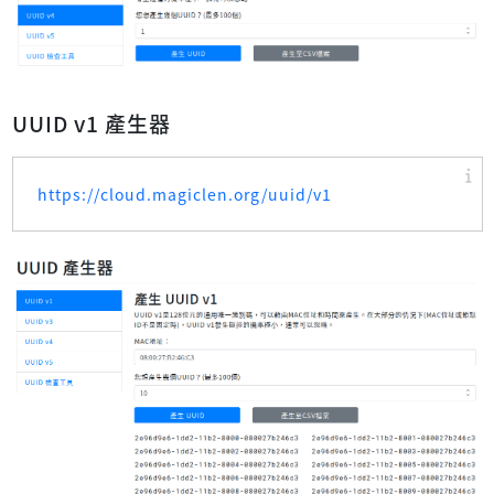
UUID v1 產生器
https://cloud.magiclen.org/uuid/v1