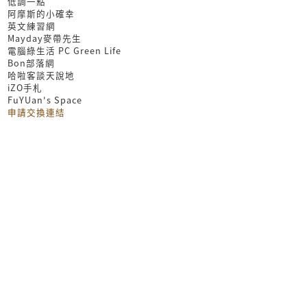
低調一點
阿摩斯的小確幸
英文練習網
Mayday麥帶先生
電腦綠生活 PC Green Life
Bon部落網
哈啦客談天說地
iZO手札
FuYUan's Space
申請交換連結