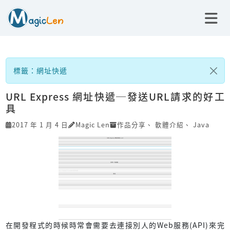
標籤：網址快遞
URL Express 網址快遞─發送URL請求的好工
具
2017 年 1 月 4 日
Magic Len
作品分享
、
軟體介紹
、
Java
在開發程式的時候時常會需要去連接別人的Web服務(API)來完