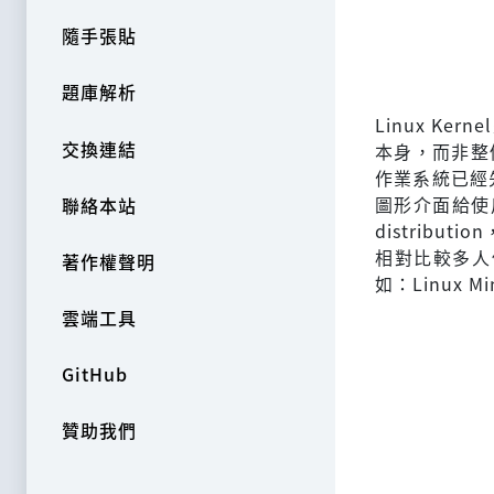
隨手張貼
題庫解析
Linux Ke
交換連結
本身，而非整個
作業系統已經先
圖形介面給使用
聯絡本站
distribut
相對比較多人
著作權聲明
如：Linux Mi
雲端工具
GitHub
贊助我們