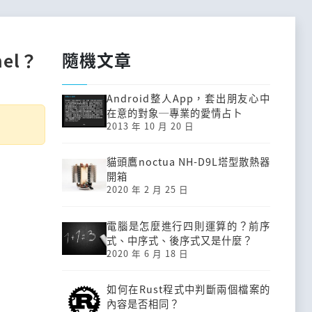
隨機文章
nel？
Android整人App，套出朋友心中
在意的對象─專業的愛情占卜
2013 年 10 月 20 日
貓頭鷹noctua NH-D9L塔型散熱器
開箱
2020 年 2 月 25 日
電腦是怎麼進行四則運算的？前序
式、中序式、後序式又是什麼？
2020 年 6 月 18 日
如何在Rust程式中判斷兩個檔案的
內容是否相同？