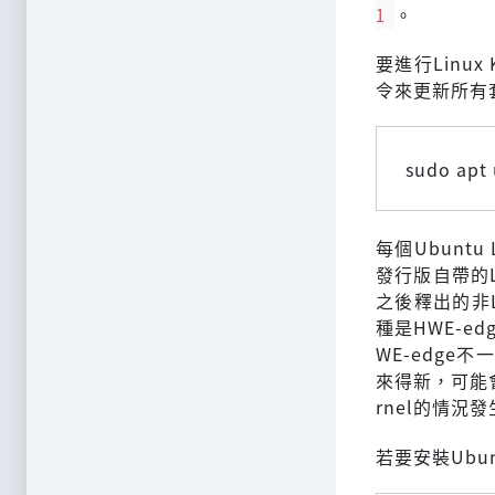
1
。
要進行Linu
令來更新所有
sudo apt
每個Ubunt
發行版自帶的Lin
之後釋出的非
種是HWE-ed
WE-edge
來得新，可能會
rnel的情況
若要安裝Ubun