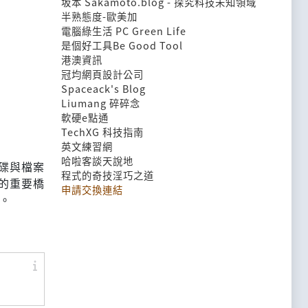
坂本 Sakamoto.blog - 探究科技未知領域
半熟態度-歐美加
電腦綠生活 PC Green Life
是個好工具Be Good Tool
港澳資訊
冠均網頁設計公司
Spaceack's Blog
Liumang 碎碎念
軟硬e點通
TechXG 科技指南
英文練習網
哈啦客談天說地
磁碟與檔案
程式的奇技淫巧之道
的重要橋
申請交換連結
。