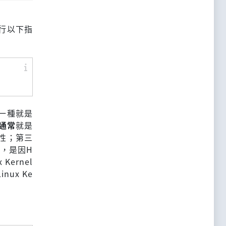
執行以下指
第一種就是
通常
就是
容性；第三
常
，是因H
ernel
ux Ke