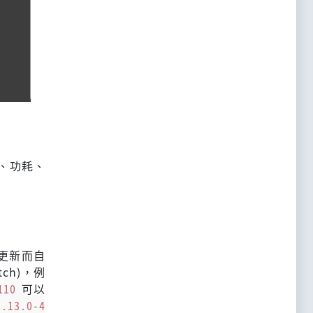
能、功耗、
統更新而自
tch)，例
110
可以
5.13.0-4