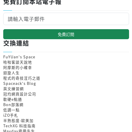
免費訂閱本站電子報
免費訂閱
交換連結
FuYUan's Space
哈啦客談天說地
阿摩斯的小確幸
迴旋人生
程式的奇技淫巧之道
Spaceack's Blog
英文練習網
冠均網頁設計公司
軟硬e點通
Bon部落網
低調一點
iZO手札
半熟態度-歐美加
TechXG 科技指南
Mayday麥帶先生