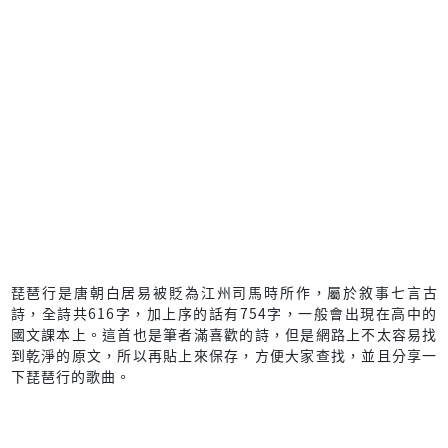
琵琶行是唐朝白居易被貶為江州司馬時所作，屬於敘事七言古
詩，全詩共616字，加上序的話有754字，一般會出現在高中的
國文課本上。這首也是筆者滿喜歡的詩，但是網路上不太容易找
到乾淨的原文，所以再貼上來保存，方便大家查找，並且分享一
下琵琶行的歌曲。