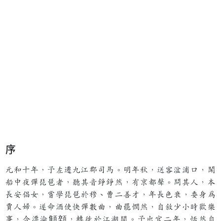
序
元和十年，予左遷九江郡司馬。明年秋，送客湓浦口，聞
船中夜彈琵琶者，聽其音錚錚然，有京都聲。問其人，本
長安倡女，嘗學琵琶於穆、曹二善才，年長色衰，委身為
賈人婦。遂命酒使快彈數曲，曲罷憫然，自敘少小時歡樂
事，今漂淪顦顇，轉徙於江湖間。予出官二年，恬然自