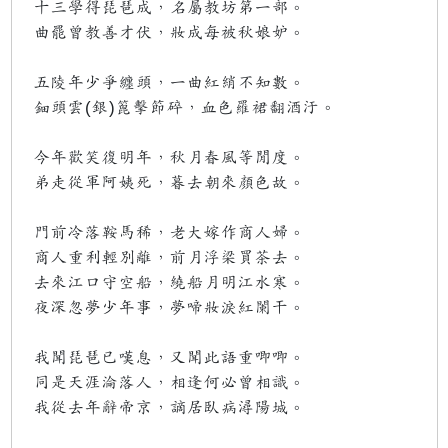
十三學得琵琶成，名屬教坊第一部。
曲罷曾教善才伏，妝成每被秋娘妒。
五陵年少爭纏頭，一曲紅綃不知數。
鈿頭雲(銀)篦擊節碎，血色羅裙翻酒汙。
今年歡笑復明年，秋月春風等閒度。
弟走從軍阿姨死，暮去朝來顏色故。
門前冷落鞍馬稀，老大嫁作商人婦。
商人重利輕別離，前月浮梁買茶去。
去來江口守空船，繞船月明江水寒。
夜深忽夢少年事，夢啼妝淚紅闌干。
我聞琵琶已嘆息，又聞此語重唧唧。
同是天涯淪落人，相逢何必曾相識。
我從去年辭帝京，謫居臥病潯陽城。