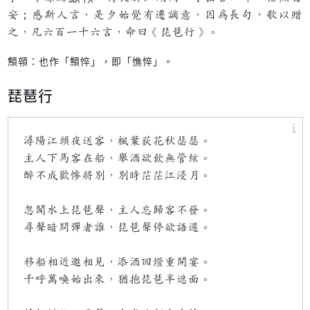
安；感斯人言，是夕始覺有遷謫意，因為長句，歌以贈
之，凡六百一十六言，命曰《琵琶行》。
顦顇：也作「顦悴」，即「憔悴」。
琵琶行
潯陽江頭夜送客，楓葉荻花秋瑟瑟。
主人下馬客在船，舉酒欲飲無管絃。
醉不成歡慘將別，別時茫茫江浸月。
忽聞水上琵琶聲，主人忘歸客不發。
尋聲暗問彈者誰，琵琶聲停欲語遲。
移船相近邀相見，添酒回燈重開宴。
千呼萬喚始出來，猶抱琵琶半遮面。