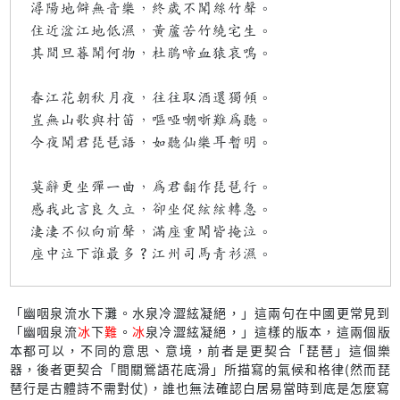
潯陽地僻無音樂，終歲不聞絲竹聲。
住近湓江地低濕，黃蘆苦竹繞宅生。
其間旦暮聞何物，杜鵑啼血猿哀鳴。
春江花朝秋月夜，往往取酒還獨傾。
豈無山歌與村笛，嘔啞嘲哳難為聽。
今夜聞君琵琶語，如聽仙樂耳暫明。
莫辭更坐彈一曲，為君翻作琵琶行。
感我此言良久立，卻坐促絃絃轉急。
淒淒不似向前聲，滿座重聞皆掩泣。
座中泣下誰最多？江州司馬青衫濕。
「幽咽泉流水下灘。水泉冷澀絃凝絕，」這兩句在中國更常見到
「幽咽泉流
冰
下
難
。
冰
泉冷澀絃凝絕，」這樣的版本，這兩個版
本都可以，不同的意思、意境，前者是更契合「琵琶」這個樂
器，後者更契合「間關鶯語花底滑」所描寫的氣候和格律(然而琵
琶行是古體詩不需對仗)，誰也無法確認白居易當時到底是怎麼寫