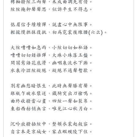
轉軸撥絃三兩聲，未成曲調先有情。
絃絃掩抑聲聲思，似訴平生不得志。
低眉信手續續彈，說盡心中無限事。
輕攏慢撚抹復挑，初為霓裳後綠腰(六么)。
大絃嘈嘈如急雨，小絃切切如私語。
嘈嘈切切錯雜彈，大珠小珠落玉盤。
間關鶯語花底滑，幽咽泉流水下灘。
水泉冷澀絃凝絕，凝絕不通聲暫歇。
別有幽愁暗恨生，此時無聲勝有聲。
銀瓶乍破水漿迸，鐵騎突出刀槍鳴。
曲終收撥當心畫，四絃一聲如裂帛。
東船西舫悄無言，唯見江心秋月白。
沉吟放撥插絃中，整頓衣裳起斂容。
自言本是京城女，家在蝦蟆陵下住。