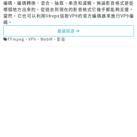
編碼、編碼轉換、混合、抽取、串流和濾鏡，無論影音格式是從
哪個地方出來的，從過去到現在的影音格式它幾乎都能夠支援。
當然，它也可以利用libvpx這款VP9的官方編碼器來進行VP9編
碼。
繼續閱讀
FFmpeg
、
VP9
、
WebM
、
影音