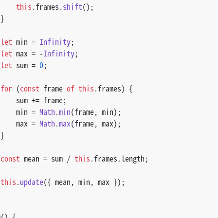
this
.
frames
.
shift
();
 }
let
 min = 
Infinity
;
let
 max = -
Infinity
;
let
 sum = 
0
;
for
 (
const
 frame 
of
this
.
frames
) {
     sum += frame;
     min = 
Math
.
min
(frame, min);
     max = 
Math
.
max
(frame, max);
 }
const
 mean = sum / 
this
.
frames
.
length
;
this
.
update
({ mean, min, max });
w
(
) {