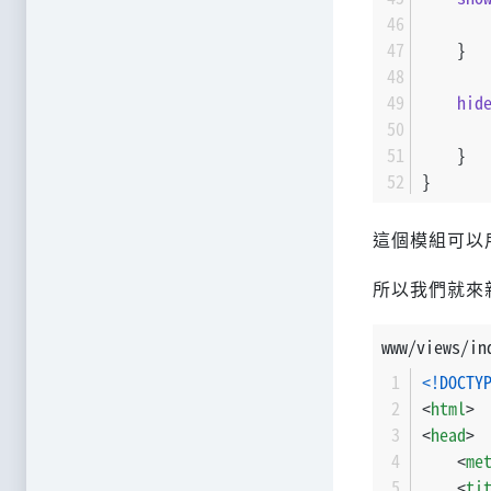
    }
hid
    }
}
這個模組可以
所以我們就來
www/views/in
<!DOCTY
<
html
>
<
head
>
<
me
<
ti