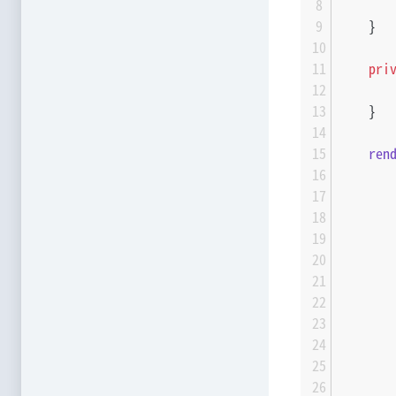
    }
pri
    }
ren