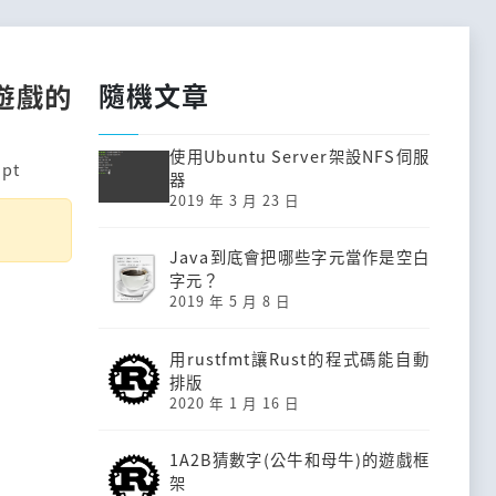
隨機文章
命遊戲的
使用Ubuntu Server架設NFS伺服
ipt
器
2019 年 3 月 23 日
Java到底會把哪些字元當作是空白
字元？
2019 年 5 月 8 日
用rustfmt讓Rust的程式碼能自動
排版
2020 年 1 月 16 日
1A2B猜數字(公牛和母牛)的遊戲框
架