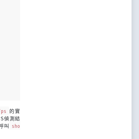
Fps
的實
PS偵測結
呼叫
sho