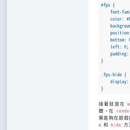
#fps
 {
font-fam
color
: 
#
backgrou
position
bottom
: 
left
: 
0
;
padding
:
}
.fps-hide
 {
display
:
}
接著就是在
體，在
rende
果能夠在遊戲
w
和
hide
方