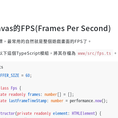
as的FPS(Frames Per Second)
標，最常用的自然就是整個遊戲畫面的FPS了。
下這個TypeScript模組，將其存檔為
www/src/fps.ts
。
ts
UFFER_SIZE
 = 
60
;
class
Fps
 {
vate
readonly
frames
: 
number
[] = [];
vate
lastFrameTimeStamp
: 
number
 = performance.
now
();
structor
(
private
readonly
element
: 
HTMLElement
) {