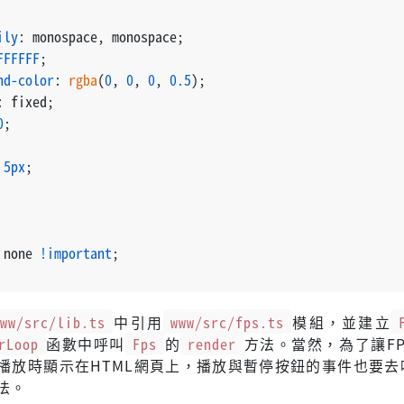
ily
: monospace, monospace;
FFFFFF
;
nd-color
: 
rgba
(
0
, 
0
, 
0
, 
0.5
);
: fixed;
0
;
 
5px
;
 none 
!important
;
www/src/lib.ts
中引用
www/src/fps.ts
模組，並建立
rLoop
函數中呼叫
Fps
的
render
方法。當然，為了讓F
播放時顯示在HTML網頁上，播放與暫停按鈕的事件也要去
法。