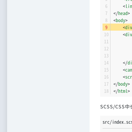
<
li
</
head
>
<
body
>
<
di
<
di
</
d
<
ca
<
sc
</
body
>
</
html
>
SCSS/CS
src/index.sc