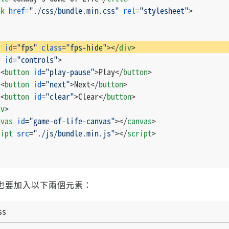
nk
href
=
"./css/bundle.min.css"
rel
=
"stylesheet"
>
v
id
=
"fps"
class
=
"fps-hide"
>
</
div
>
v
id
=
"controls"
>
<
button
id
=
"play-pause"
>
Play
</
button
>
<
button
id
=
"next"
>
Next
</
button
>
<
button
id
=
"clear"
>
Clear
</
button
>
iv
>
nvas
id
=
"game-of-life-canvas"
>
</
canvas
>
ript
src
=
"./js/bundle.min.js"
>
</
script
>
S中也要加入以下兩個元素：
ss