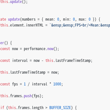
this
.
update
();
vate
update
(
numbers = { mean: 
0
, min: 
0
, max: 
0
 }
) {
this
.
element
.
innerHTML
 = 
`&ensp;&ensp;FPS<br/>Mean:&ens
der
(
) {
const
 now = performance.
now
();
const
 interval = now - 
this
.
lastFrameTimeStamp
;
this
.
lastFrameTimeStamp
 = now;
const
 fps = 
1
 / interval * 
1000
;
this
.
frames
.
push
(fps);
if
 (
this
.
frames
.
length
 > 
BUFFER_SIZE
) {