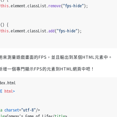
this
.
element
.
classList
.
remove
(
"fps-hide"
);
e
(
) {
this
.
element
.
classList
.
add
(
"fps-hide"
);
用來測量遊戲畫面的FPS，並且輸出到某個HTML元素中。
新增一個專門顯示FPS的元素到HTML網頁中吧！
dex.html
PE 
html
>
ta
charset
=
"utf-8"
/>
tle
>
Conway's Game of Life
</
title
>