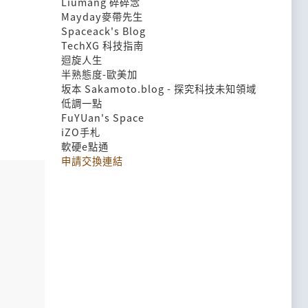
Liumang 碎碎念
Mayday麥帶先生
Spaceack's Blog
TechXG 科技指南
迴旋人生
半熟態度-歐美加
坂本 Sakamoto.blog - 探究科技未知領域
低調一點
FuYUan's Space
iZO手札
軟硬e點通
申請交換連結