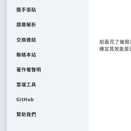
隨手張貼
題庫解析
交換連結
前面花了幾個
確定其效能是
聯絡本站
著作權聲明
雲端工具
GitHub
贊助我們