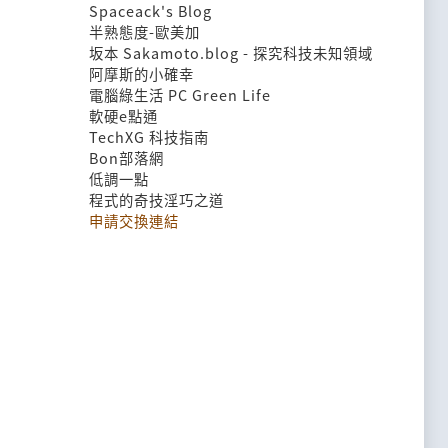
Spaceack's Blog
半熟態度-歐美加
坂本 Sakamoto.blog - 探究科技未知領域
阿摩斯的小確幸
電腦綠生活 PC Green Life
軟硬e點通
TechXG 科技指南
Bon部落網
低調一點
程式的奇技淫巧之道
申請交換連結