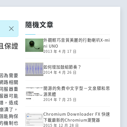
隨機文章
外觀輕巧音質美麗的行動喇叭X-mi
且保證
ni UNO
2013 年 4 月 17 日
如何增加鼓組節奏？
2014 年 4 月 26 日
因為需要
網路相關
開源的免費中文字型－文泉驛和思
伺服器重
源黑體
服器可能
2014 年 7 月 25 日
錯，造成
式崩潰了，
Chromium Downloader FX 快速
個能夠保
下載最新的Chromium瀏覽器
的機制也
2015 年 12 月 28 日