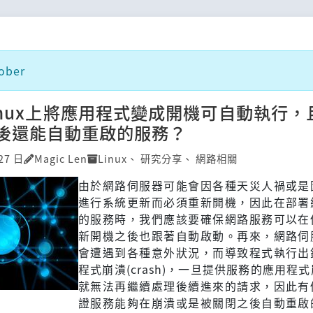
ober
inux上將應用程式變成開機可自動執行，
後還能自動重啟的服務？
27 日
Magic Len
Linux
、
研究分享
、
網路相關
由於網路伺服器可能會因各種天災人禍或是
進行系統更新而必須重新開機，因此在部署
的服務時，我們應該要確保網路服務可以在
新開機之後也跟著自動啟動。再來，網路伺
會遭遇到各種意外狀況，而導致程式執行出
程式崩潰(crash)，一旦提供服務的應用程
就無法再繼續處理後續進來的請求，因此有
證服務能夠在崩潰或是被關閉之後自動重啟