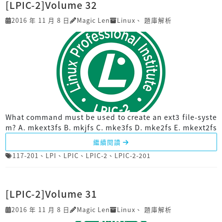
[LPIC-2]Volume 32
2016 年 11 月 8 日
Magic Len
Linux
、
題庫解析
What command must be used to create an ext3 file-syste
m? A. mkext3fs B. mkjfs C. mke3fs D. mke2fs E. mkext2fs
繼續閱讀
117-201
、
LPI
、
LPIC
、
LPIC-2
、
LPIC-2-201
[LPIC-2]Volume 31
2016 年 11 月 8 日
Magic Len
Linux
、
題庫解析