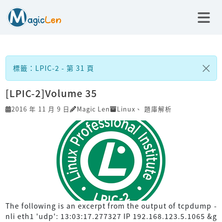
標籤：LPIC-2 - 第 31 頁
[LPIC-2]Volume 35
2016 年 11 月 9 日
Magic Len
Linux
、
題庫解析
The following is an excerpt from the output of tcpdump -
nli eth1 'udp': 13:03:17.277327 IP 192.168.123.5.1065 &g