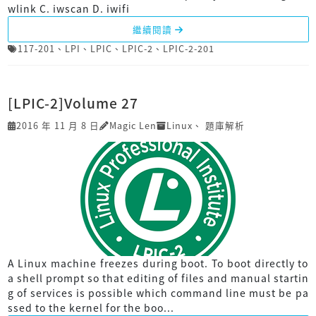
wlink C. iwscan D. iwifi
繼續閱讀
117-201
、
LPI
、
LPIC
、
LPIC-2
、
LPIC-2-201
[LPIC-2]Volume 27
2016 年 11 月 8 日
Magic Len
Linux
、
題庫解析
A Linux machine freezes during boot. To boot directly to
a shell prompt so that editing of files and manual startin
g of services is possible which command line must be pa
ssed to the kernel for the boo...