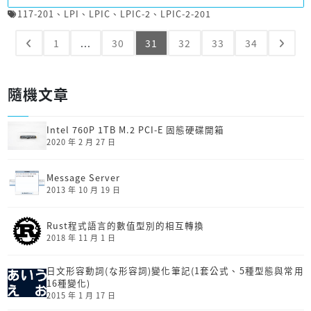
117-201
、
LPI
、
LPIC
、
LPIC-2
、
LPIC-2-201
1
...
30
31
32
33
34
隨機文章
Intel 760P 1TB M.2 PCI-E 固態硬碟開箱
2020 年 2 月 27 日
Message Server
2013 年 10 月 19 日
Rust程式語言的數值型別的相互轉換
2018 年 11 月 1 日
日文形容動詞(な形容詞)變化筆記(1套公式、5種型態與常用
16種變化)
2015 年 1 月 17 日