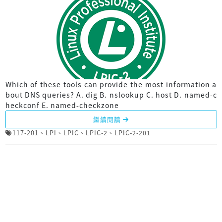
Which of these tools can provide the most information a
bout DNS queries? A. dig B. nslookup C. host D. named-c
heckconf E. named-checkzone
繼續閱讀
117-201
、
LPI
、
LPIC
、
LPIC-2
、
LPIC-2-201