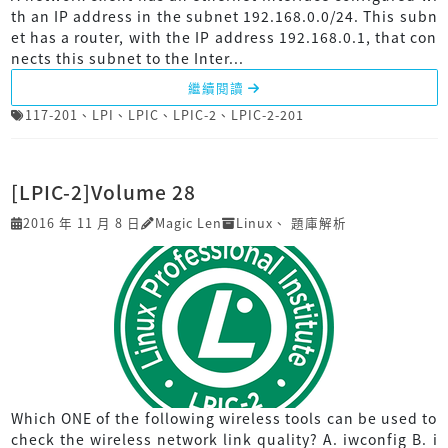
th an IP address in the subnet 192.168.0.0/24. This subn
et has a router, with the IP address 192.168.0.1, that con
nects this subnet to the Inter...
繼續閱讀
117-201
、
LPI
、
LPIC
、
LPIC-2
、
LPIC-2-201
[LPIC-2]Volume 28
2016 年 11 月 8 日
Magic Len
Linux
、
題庫解析
Which ONE of the following wireless tools can be used to
check the wireless network link quality? A. iwconfig B. i