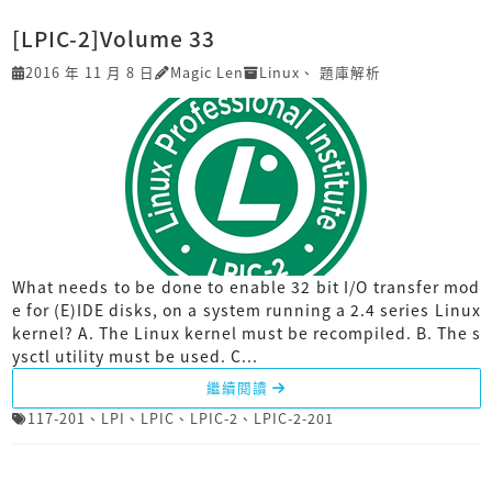
[LPIC-2]Volume 33
2016 年 11 月 8 日
Magic Len
Linux
、
題庫解析
What needs to be done to enable 32 bit I/O transfer mod
e for (E)IDE disks, on a system running a 2.4 series Linux
kernel? A. The Linux kernel must be recompiled. B. The s
ysctl utility must be used. C...
繼續閱讀
117-201
、
LPI
、
LPIC
、
LPIC-2
、
LPIC-2-201