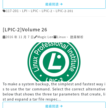
繼續閱讀
117-201
、
LPI
、
LPIC
、
LPIC-2
、
LPIC-2-201
[LPIC-2]Volume 26
2016 年 11 月 7 日
Magic Len
Linux
、
題庫解析
To make a system backup, the simplest and fastest way i
s to use the tar command. Select the correct alternative
below that shows the three tar parameters that create, li
st and expand a tar file respec...
繼續閱讀