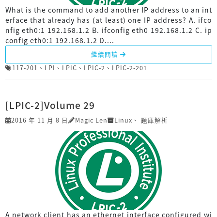
What is the command to add another IP address to an int
erface that already has (at least) one IP address? A. ifco
nfig eth0:1 192.168.1.2 B. ifconfig eth0 192.168.1.2 C. ip
config eth0:1 192.168.1.2 D....
繼續閱讀
117-201
、
LPI
、
LPIC
、
LPIC-2
、
LPIC-2-201
[LPIC-2]Volume 29
2016 年 11 月 8 日
Magic Len
Linux
、
題庫解析
A network client has an ethernet interface configured wi