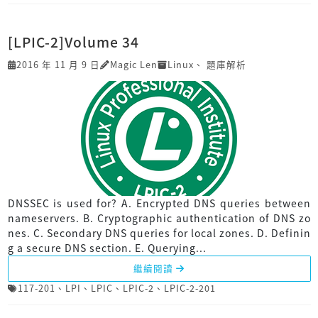
[LPIC-2]Volume 34
2016 年 11 月 9 日
Magic Len
Linux
、
題庫解析
DNSSEC is used for? A. Encrypted DNS queries between
nameservers. B. Cryptographic authentication of DNS zo
nes. C. Secondary DNS queries for local zones. D. Definin
g a secure DNS section. E. Querying...
繼續閱讀
117-201
、
LPI
、
LPIC
、
LPIC-2
、
LPIC-2-201