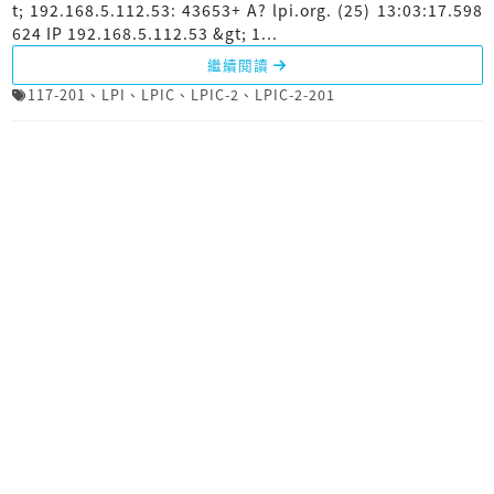
t; 192.168.5.112.53: 43653+ A? lpi.org. (25) 13:03:17.598
624 IP 192.168.5.112.53 &gt; 1...
繼續閱讀
117-201
、
LPI
、
LPIC
、
LPIC-2
、
LPIC-2-201