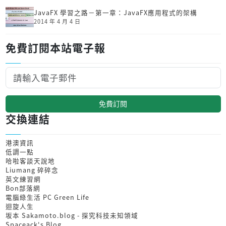
JavaFX 學習之路－第一章：JavaFX應用程式的架構
2014 年 4 月 4 日
免費訂閱本站電子報
免費訂閱
交換連結
港澳資訊
低調一點
哈啦客談天說地
Liumang 碎碎念
英文練習網
Bon部落網
電腦綠生活 PC Green Life
迴旋人生
坂本 Sakamoto.blog - 探究科技未知領域
Spaceack's Blog