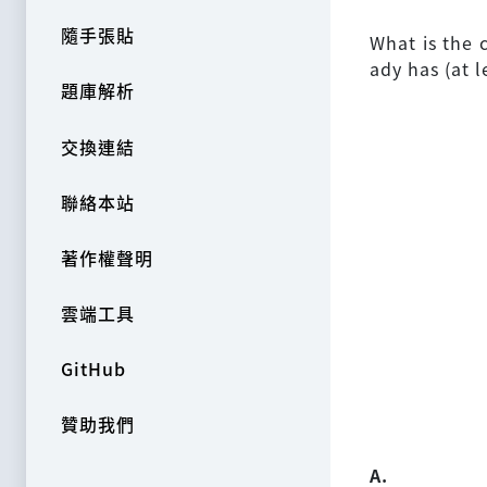
隨手張貼
What is the 
ady has (at l
題庫解析
交換連結
聯絡本站
著作權聲明
雲端工具
GitHub
贊助我們
A.