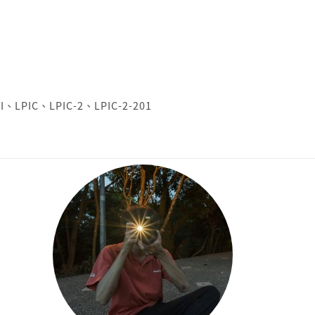
I
、
LPIC
、
LPIC-2
、
LPIC-2-201