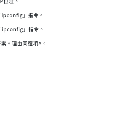
IP位址。
pconfig」指令。
pconfig」指令。
答案。理由同選項A。