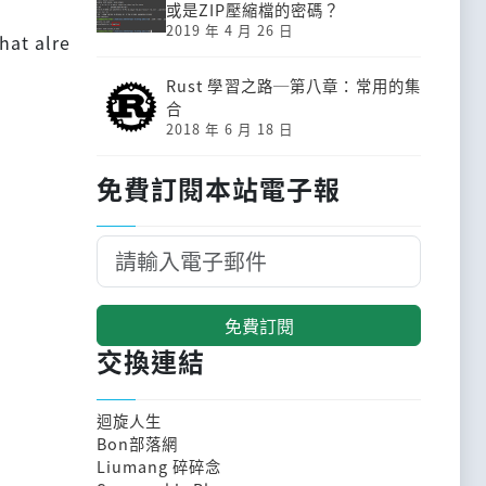
或是ZIP壓縮檔的密碼？
2019 年 4 月 26 日
hat alre
Rust 學習之路─第八章：常用的集
合
2018 年 6 月 18 日
免費訂閱本站電子報
免費訂閱
交換連結
迴旋人生
Bon部落網
Liumang 碎碎念