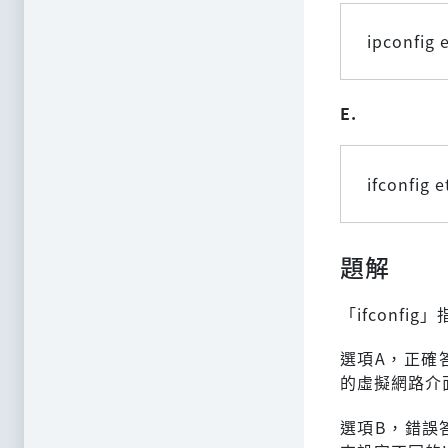
ipconfig 
E.
ifconfig 
題解
「ifconfi
選項A，正確
的虛擬網路介
選項B，錯誤