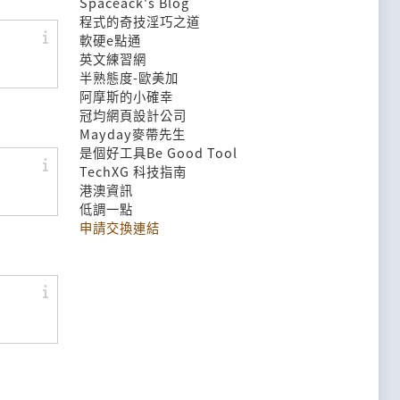
Spaceack's Blog
程式的奇技淫巧之道
軟硬e點通
英文練習網
半熟態度-歐美加
阿摩斯的小確幸
冠均網頁設計公司
Mayday麥帶先生
是個好工具Be Good Tool
TechXG 科技指南
港澳資訊
低調一點
申請交換連結