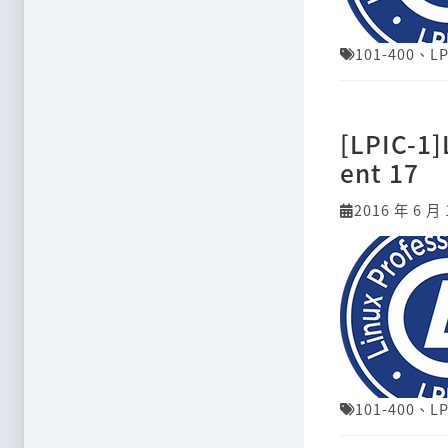
101-400
、
LP
[LPIC-1
ent 17
2016 年 6 月 
101-400
、
LP