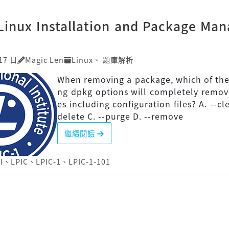
]Linux Installation and Package Ma
17 日
Magic Len
Linux
、
題庫解析
When removing a package, which of the
ng dpkg options will completely remove
es including configuration files? A. --cl
delete C. --purge D. --remove
繼續閱讀
I
、
LPIC
、
LPIC-1
、
LPIC-1-101