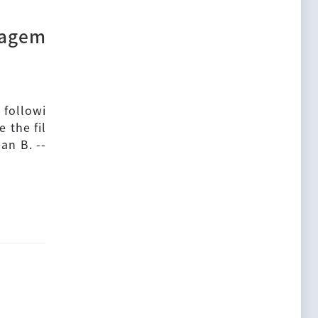
nagem
 followi
 the fil
ean B. --