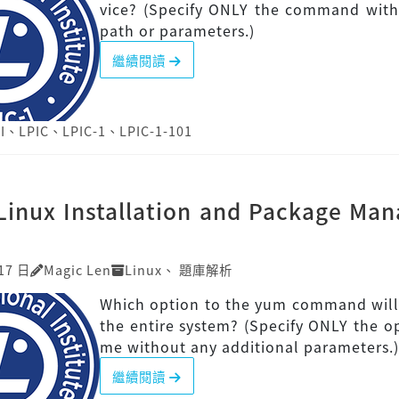
vice? (Specify ONLY the command with
path or parameters.)
繼續閱讀
I
、
LPIC
、
LPIC-1
、
LPIC-1-101
]Linux Installation and Package Ma
17 日
Magic Len
Linux
、
題庫解析
Which option to the yum command will
the entire system? (Specify ONLY the o
me without any additional parameters.)
繼續閱讀