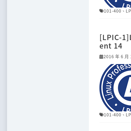
101-400
、
LP
[LPIC-1
ent 14
2016 年 6 月 
101-400
、
LP