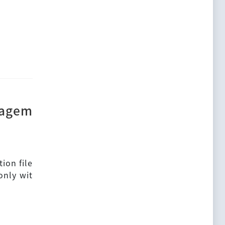
nagem
ion file
only wit