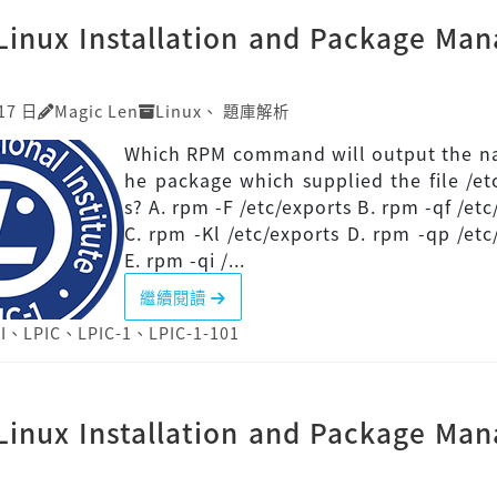
]Linux Installation and Package Ma
17 日
Magic Len
Linux
、
題庫解析
Which RPM command will output the na
he package which supplied the file /et
s? A. rpm -F /etc/exports B. rpm -qf /etc
C. rpm -Kl /etc/exports D. rpm -qp /etc
E. rpm -qi /...
繼續閱讀
I
、
LPIC
、
LPIC-1
、
LPIC-1-101
]Linux Installation and Package Ma