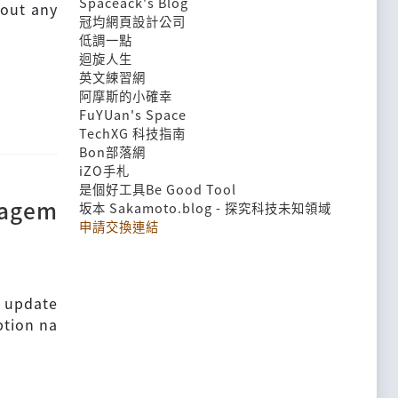
Spaceack's Blog
out any
冠均網頁設計公司
低調一點
迴旋人生
英文練習網
阿摩斯的小確幸
FuYUan's Space
TechXG 科技指南
Bon部落網
iZO手札
是個好工具Be Good Tool
nagem
坂本 Sakamoto.blog - 探究科技未知領域
申請交換連結
 update
ption na