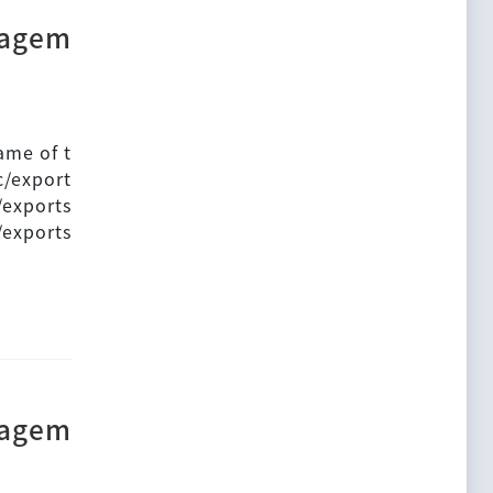
nagem
me of t
c/export
/exports
/exports
nagem