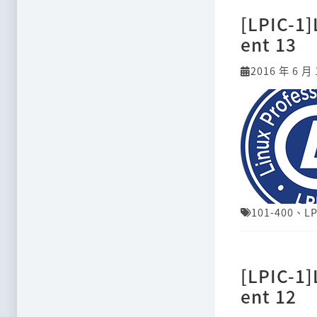
[LPIC-1
ent 13
2016 年 6 月 
101-400
、
LP
[LPIC-1
ent 12