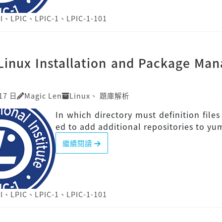
I
、
LPIC
、
LPIC-1
、
LPIC-1-101
]Linux Installation and Package Ma
17 日
Magic Len
Linux
、
題庫解析
In which directory must definition files
ed to add additional repositories to yu
繼續閱讀
I
、
LPIC
、
LPIC-1
、
LPIC-1-101