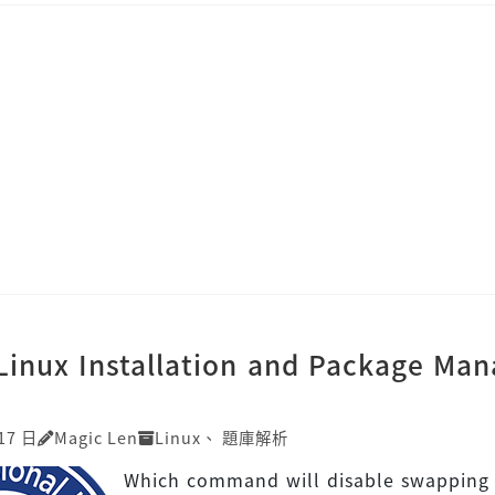
]Linux Installation and Package Ma
17 日
Magic Len
Linux
、
題庫解析
Which command will disable swapping 