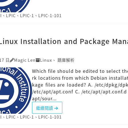
I
、
LPIC
、
LPIC-1
、
LPIC-1-101
]Linux Installation and Package Ma
17 日
Magic Len
Linux
、
題庫解析
Which file should be edited to select t
rk locations from which Debian installa
kage files are loaded? A. /etc/dpkg/dpk
/etc/apt/apt.conf C. /etc/apt/apt.conf.d 
apt/sour...
繼續閱讀
I
、
LPIC
、
LPIC-1
、
LPIC-1-101