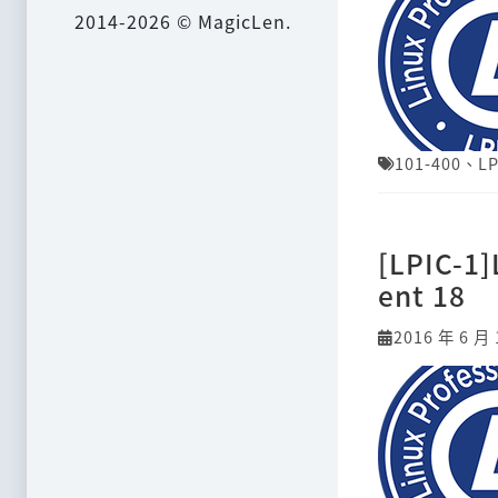
2014-2026 © MagicLen.
101-400
、
LP
[LPIC-1
ent 18
2016 年 6 月 