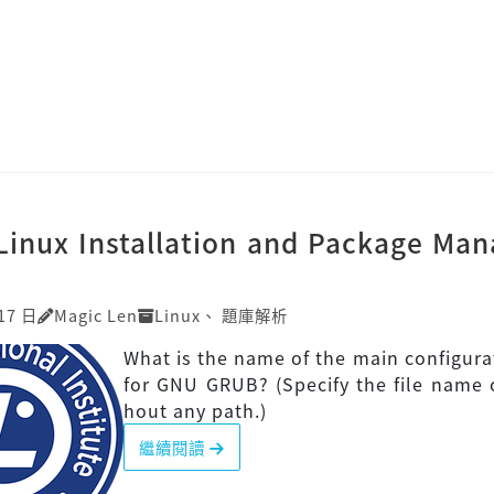
]Linux Installation and Package Ma
17 日
Magic Len
Linux
、
題庫解析
What is the name of the main configurat
for GNU GRUB? (Specify the file name 
hout any path.)
繼續閱讀