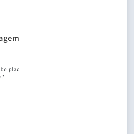
nagem
 be plac
m?