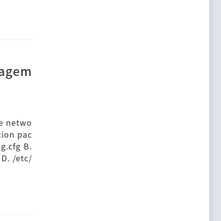
nagem
he netwo
tion pac
g.cfg B.
D. /etc/