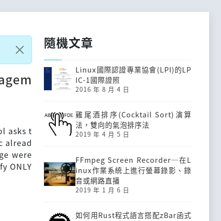
隨機文章
Linux國際認證專業協會(LPI)的LP
nagem
IC-1國際證照
2016 年 8 月 4 日
雞尾酒排序(Cocktail Sort)演算
法，雙向的氣泡排序法
 asks t
2019 年 4 月 5 日
c alread
age were
FFmpeg Screen Recorder─在L
ify ONLY
inux作業系統上進行螢幕錄影、錄
音或網路直播
2019 年 1 月 6 日
如何用Rust程式語言搭配zBar函式