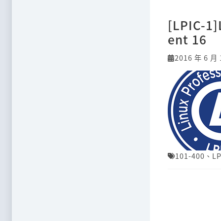
[LPIC-1
ent 16
2016 年 6 月 
101-400
、
LP