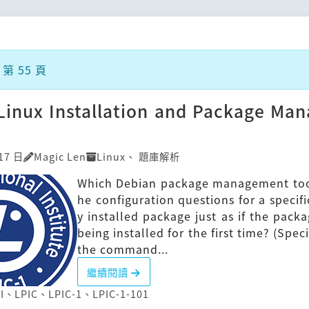
 第 55 頁
]Linux Installation and Package Ma
17 日
Magic Len
Linux
、
題庫解析
Which Debian package management tool
he configuration questions for a specifi
y installed package just as if the pack
being installed for the first time? (Spec
the command...
繼續閱讀
I
、
LPIC
、
LPIC-1
、
LPIC-1-101