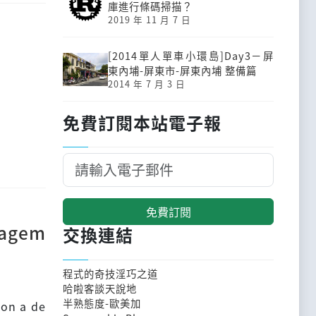
庫進行條碼掃描？
2019 年 11 月 7 日
[2014單人單車小環島]Day3－屏
東內埔-屏東市-屏東內埔 整備篇
2014 年 7 月 3 日
免費訂閱本站電子報
免費訂閱
nagem
交換連結
程式的奇技淫巧之道
哈啦客談天說地
半熟態度-歐美加
on a de