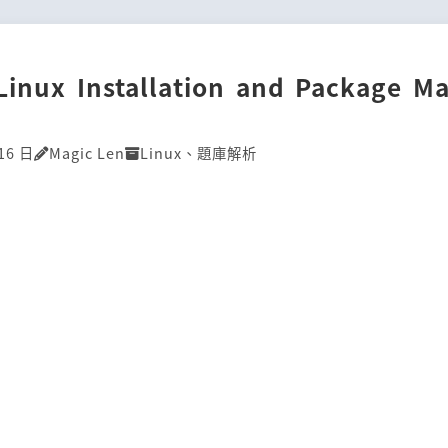
]Linux Installation and Package M
16 日
Magic Len
Linux
、
題庫解析