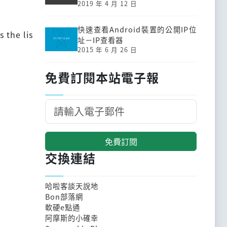
2019 年 4 月 12 日
快速查看Android裝置的公開IP位
 the lis
址－IP查看器
2015 年 6 月 26 日
免費訂閱本站電子報
免費訂閱
交換連結
哈啦客談天說地
Bon部落網
軟硬e點通
阿摩斯的小確幸