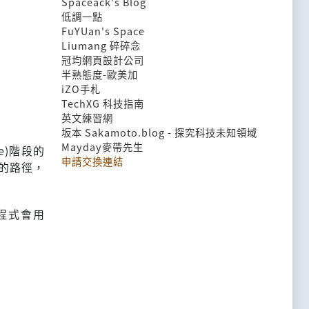
Spaceack's Blog
低調一點
FuYUan's Space
Liumang 碎碎念
冠均網頁設計公司
半熟態度-歐美加
iZO手札
TechXG 科技指南
英文練習網
坂本 Sakamoto.blog - 探究科技未知領域
Mayday麥帶先生
e)階段的
申請交換連結
存的路徑，
程式會用