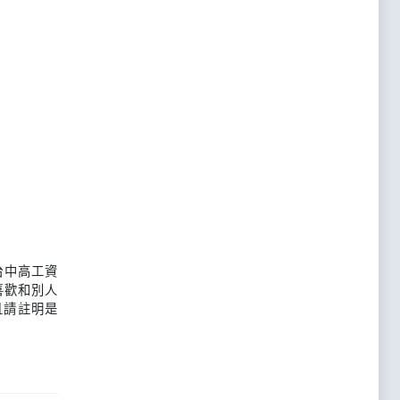
台中高工資
喜歡和別人
且請註明是