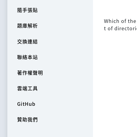
隨手張貼
Which of the
題庫解析
t of director
交換連結
聯絡本站
著作權聲明
雲端工具
GitHub
贊助我們