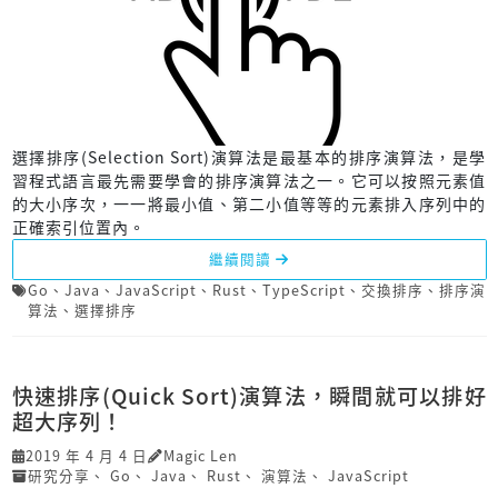
選擇排序(Selection Sort)演算法是最基本的排序演算法，是學
習程式語言最先需要學會的排序演算法之一。它可以按照元素值
的大小序次，一一將最小值、第二小值等等的元素排入序列中的
正確索引位置內。
繼續閱讀
Go
、
Java
、
JavaScript
、
Rust
、
TypeScript
、
交換排序
、
排序演
算法
、
選擇排序
快速排序(Quick Sort)演算法，瞬間就可以排好
超大序列！
2019 年 4 月 4 日
Magic Len
研究分享
、
Go
、
Java
、
Rust
、
演算法
、
JavaScript