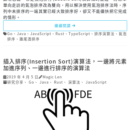
單向走訪的氣泡排序改為雙向，用以解決使用氣泡排序法時，序
列中未排序的一端其實已經大致排序好，卻又不能儘快把它完成
的情形。
繼續閱讀
Go
、
Java
、
JavaScript
、
Rust
、
TypeScript
、
排序演算法
、
氣泡
排序
、
雞尾酒排序
插入排序(Insertion Sort)演算法，一邊將元素
加進序列、一邊進行排序的演算法
2019 年 4 月 5 日
Magic Len
研究分享
、
Go
、
Java
、
Rust
、
演算法
、
JavaScript