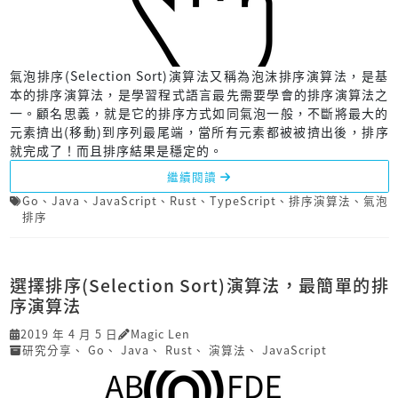
氣泡排序(Selection Sort)演算法又稱為泡沫排序演算法，是基
本的排序演算法，是學習程式語言最先需要學會的排序演算法之
一。顧名思義，就是它的排序方式如同氣泡一般，不斷將最大的
元素擠出(移動)到序列最尾端，當所有元素都被被擠出後，排序
就完成了！而且排序結果是穩定的。
繼續閱讀
Go
、
Java
、
JavaScript
、
Rust
、
TypeScript
、
排序演算法
、
氣泡
排序
選擇排序(Selection Sort)演算法，最簡單的排
序演算法
2019 年 4 月 5 日
Magic Len
研究分享
、
Go
、
Java
、
Rust
、
演算法
、
JavaScript