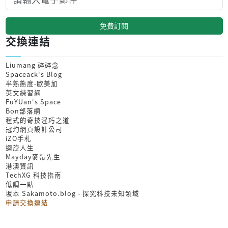
免費訂閱
交換連結
Liumang 碎碎念
Spaceack's Blog
半熟態度-歐美加
英文練習網
FuYUan's Space
Bon部落網
程式的奇技淫巧之道
冠均網頁設計公司
iZO手札
迴旋人生
Mayday麥帶先生
港澳資訊
TechXG 科技指南
低調一點
坂本 Sakamoto.blog - 探究科技未知領域
申請交換連結