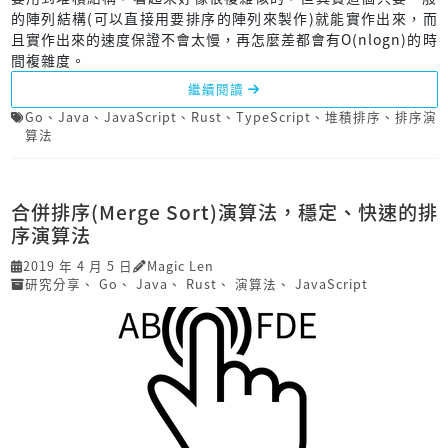
的陣列結構(可以直接用要排序的陣列來製作)就能實作出來，而
且實作出來的速度保證不會太慢，再怎麼差都會有O(nlogn)的時
間複雜度。
繼續閱讀
Go
、
Java
、
JavaScript
、
Rust
、
TypeScript
、
堆積排序
、
排序演
算法
合併排序(Merge Sort)演算法，穩定、快速的排
序演算法
2019 年 4 月 5 日
Magic Len
研究分享
、
Go
、
Java
、
Rust
、
演算法
、
JavaScript