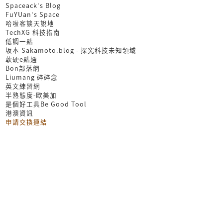
Spaceack's Blog
FuYUan's Space
哈啦客談天說地
TechXG 科技指南
低調一點
坂本 Sakamoto.blog - 探究科技未知領域
軟硬e點通
Bon部落網
Liumang 碎碎念
英文練習網
半熟態度-歐美加
是個好工具Be Good Tool
港澳資訊
申請交換連結