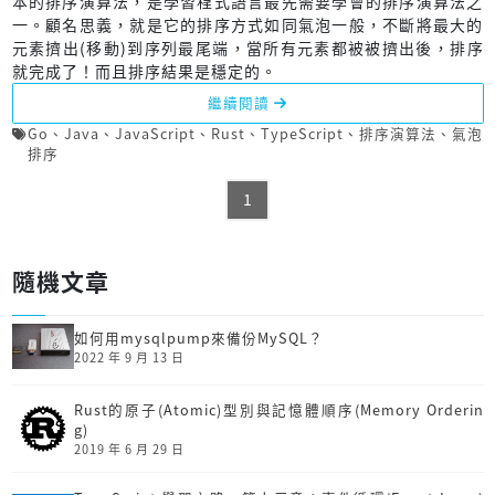
本的排序演算法，是學習程式語言最先需要學會的排序演算法之
一。顧名思義，就是它的排序方式如同氣泡一般，不斷將最大的
元素擠出(移動)到序列最尾端，當所有元素都被被擠出後，排序
就完成了！而且排序結果是穩定的。
繼續閱讀
Go
、
Java
、
JavaScript
、
Rust
、
TypeScript
、
排序演算法
、
氣泡
排序
1
隨機文章
如何用mysqlpump來備份MySQL？
2022 年 9 月 13 日
Rust的原子(Atomic)型別與記憶體順序(Memory Orderin
g)
2019 年 6 月 29 日