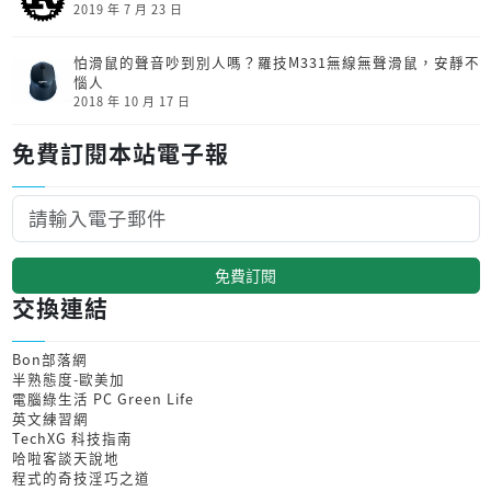
2019 年 7 月 23 日
怕滑鼠的聲音吵到別人嗎？羅技M331無線無聲滑鼠，安靜不
惱人
2018 年 10 月 17 日
免費訂閱本站電子報
免費訂閱
交換連結
Bon部落網
半熟態度-歐美加
電腦綠生活 PC Green Life
英文練習網
TechXG 科技指南
哈啦客談天說地
程式的奇技淫巧之道