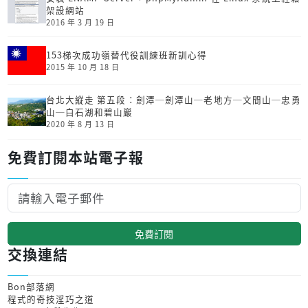
架設網站
2016 年 3 月 19 日
153梯次成功嶺替代役訓練班新訓心得
2015 年 10 月 18 日
台北大縱走 第五段：劍潭─劍潭山─老地方─文間山─忠勇
山─白石湖和碧山巖
2020 年 8 月 13 日
免費訂閱本站電子報
免費訂閱
交換連結
Bon部落網
程式的奇技淫巧之道