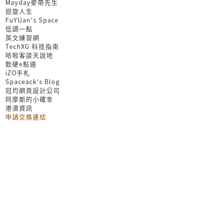
Mayday麥帶先生
迴旋人生
FuYUan's Space
低調一點
英文練習網
TechXG 科技指南
哈啦客談天說地
軟硬e點通
iZO手札
Spaceack's Blog
冠均網頁設計公司
阿摩斯的小確幸
港澳資訊
申請交換連結