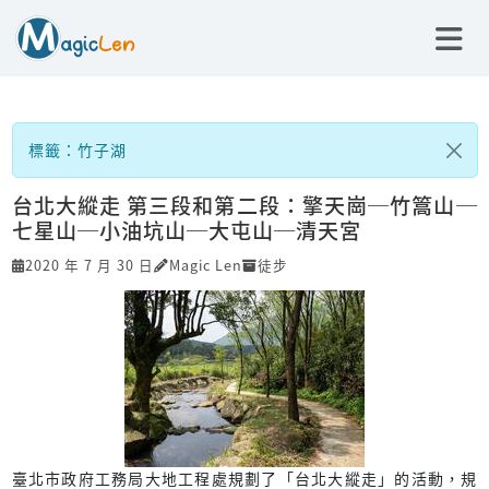
標籤：竹子湖
台北大縱走 第三段和第二段：擎天崗─竹篙山─
七星山─小油坑山─大屯山─清天宮
2020 年 7 月 30 日
Magic Len
徒步
臺北市政府工務局大地工程處規劃了「台北大縱走」的活動，規