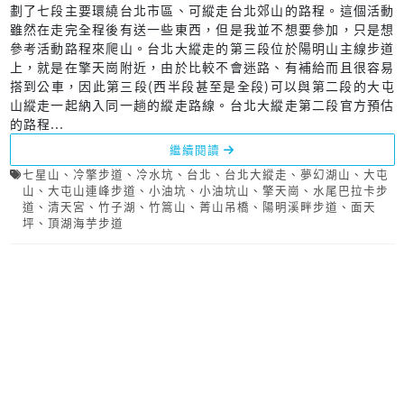
劃了七段主要環繞台北市區、可縱走台北郊山的路程。這個活動
雖然在走完全程後有送一些東西，但是我並不想要參加，只是想
參考活動路程來爬山。台北大縱走的第三段位於陽明山主線步道
上，就是在擎天崗附近，由於比較不會迷路、有補給而且很容易
搭到公車，因此第三段(西半段甚至是全段)可以與第二段的大屯
山縱走一起納入同一趟的縱走路線。台北大縱走第二段官方預估
的路程...
繼續閱讀
七星山
、
冷擎步道
、
冷水坑
、
台北
、
台北大縱走
、
夢幻湖山
、
大屯
山
、
大屯山連峰步道
、
小油坑
、
小油坑山
、
擎天崗
、
水尾巴拉卡步
道
、
清天宮
、
竹子湖
、
竹篙山
、
菁山吊橋
、
陽明溪畔步道
、
面天
坪
、
頂湖海芋步道