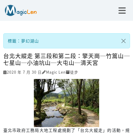
標籤：夢幻湖山
台北大縱走 第三段和第二段：擎天崗─竹篙山─
七星山─小油坑山─大屯山─清天宮
2020 年 7 月 30 日
Magic Len
徒步
臺北市政府工務局大地工程處規劃了「台北大縱走」的活動，規