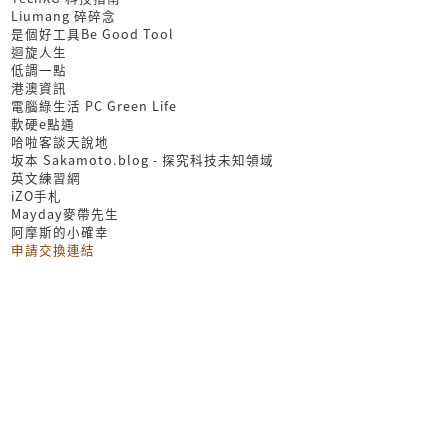
Liumang 碎碎念
是個好工具Be Good Tool
迴旋人生
低調一點
港澳資訊
電腦綠生活 PC Green Life
軟硬e點通
哈啦客談天說地
坂本 Sakamoto.blog - 探究科技未知領域
英文練習網
iZO手札
Mayday麥帶先生
阿摩斯的小確幸
申請交換連結