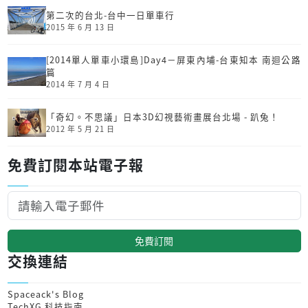
第二次的台北-台中一日單車行
2015 年 6 月 13 日
[2014單人單車小環島]Day4－屏東內埔-台東知本 南迴公路
篇
2014 年 7 月 4 日
「奇幻。不思議」日本3D幻視藝術畫展台北場 - 趴兔！
2012 年 5 月 21 日
免費訂閱本站電子報
免費訂閱
交換連結
Spaceack's Blog
TechXG 科技指南