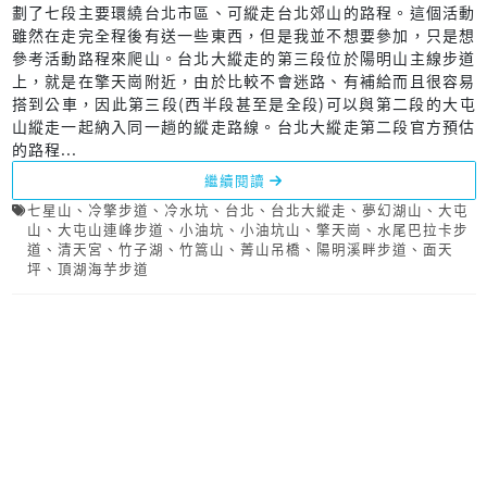
劃了七段主要環繞台北市區、可縱走台北郊山的路程。這個活動
雖然在走完全程後有送一些東西，但是我並不想要參加，只是想
參考活動路程來爬山。台北大縱走的第三段位於陽明山主線步道
上，就是在擎天崗附近，由於比較不會迷路、有補給而且很容易
搭到公車，因此第三段(西半段甚至是全段)可以與第二段的大屯
山縱走一起納入同一趟的縱走路線。台北大縱走第二段官方預估
的路程...
繼續閱讀
七星山
、
冷擎步道
、
冷水坑
、
台北
、
台北大縱走
、
夢幻湖山
、
大屯
山
、
大屯山連峰步道
、
小油坑
、
小油坑山
、
擎天崗
、
水尾巴拉卡步
道
、
清天宮
、
竹子湖
、
竹篙山
、
菁山吊橋
、
陽明溪畔步道
、
面天
坪
、
頂湖海芋步道