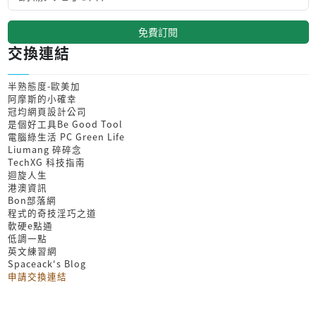
免費訂閱
交換連結
半熟態度-歐美加
阿摩斯的小確幸
冠均網頁設計公司
是個好工具Be Good Tool
電腦綠生活 PC Green Life
Liumang 碎碎念
TechXG 科技指南
迴旋人生
港澳資訊
Bon部落網
程式的奇技淫巧之道
軟硬e點通
低調一點
英文練習網
Spaceack's Blog
申請交換連結