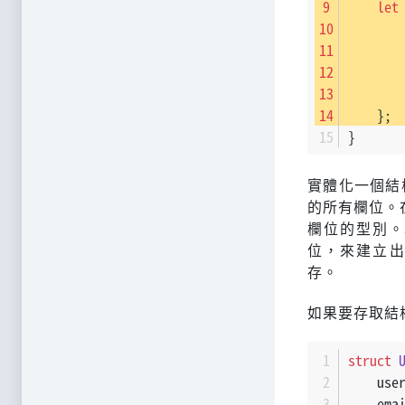
let
       
       
       
       
    };
}
實體化一個結
的所有欄位。
欄位的型別。
位，來建立
存。
如果要存取結
struct
    use
    ema