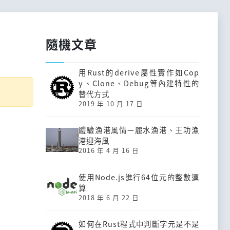
隨機文章
用Rust的derive屬性實作如Cop
y、Clone、Debug等內建特性的
替代方式
2019 年 10 月 17 日
體驗漁港風情—麗水漁港、王功漁
港迎海風
2016 年 4 月 16 日
使用Node.js進行64位元的整數運
算
2018 年 6 月 22 日
如何在Rust程式中判斷字元是不是