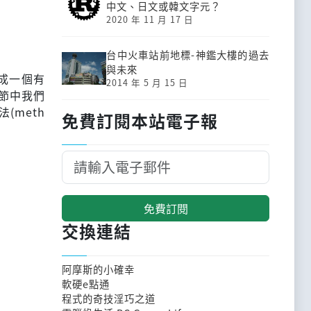
中文、日文或韓文字元？
2020 年 11 月 17 日
台中火車站前地標-神鑑大樓的過去
與未來
合成一個有
2014 年 5 月 15 日
節中我們
meth
免費訂閱本站電子報
免費訂閱
交換連結
阿摩斯的小確幸
軟硬e點通
程式的奇技淫巧之道