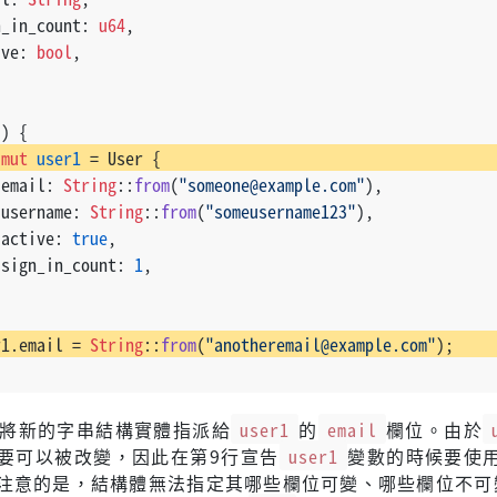
n_in_count: 
u64
,
ive: 
bool
,
() {
mut 
user1
 = User {
 email: 
String
::
from
(
"someone@example.com"
),
 username: 
String
::
from
(
"someusername123"
),
 active: 
true
,
 sign_in_count: 
1
,
r1.email = 
String
::
from
(
"anotheremail@example.com"
);
，將新的字串結構實體指派給
user1
的
email
欄位。由於
要可以被改變，因此在第9行宣告
user1
變數的時候要使
注意的是，結構體無法指定其哪些欄位可變、哪些欄位不可