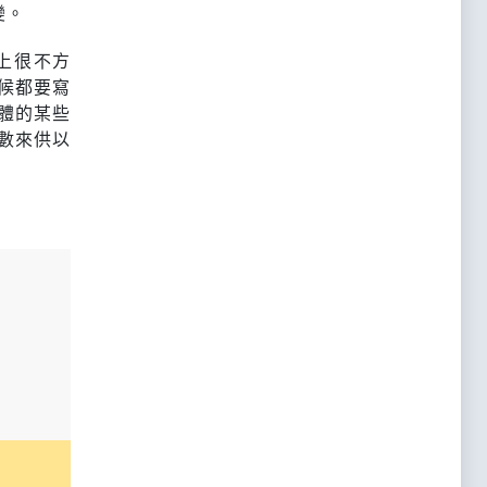
變。
上很不方
候都要寫
體的某些
數來供以