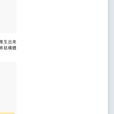
產生出來
要將結構體