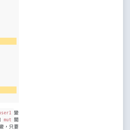
user1
變
用
mut
關
變，只要