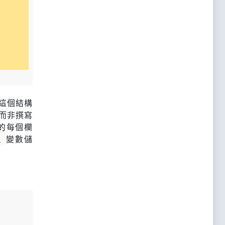
這個結構
而非撰寫
的每個欄
1
變數儲