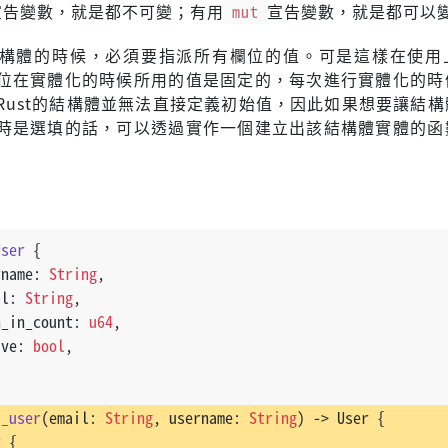
宣告變數，就是都不可變；有用
mut
宣告變數，就是都可以
構體的時候，必須要指派所有欄位的值。可是這樣在使用
位在實體化的時候所用的值是固定的，每次進行實體化的時
Rust的結構體並無法直接定義初始值，因此如果想要讓結構
時是選填的話，可以透過實作一個建立出該結構體實體的函
User
 {
rname: 
String
,
il: 
String
,
n_in_count: 
u64
,
ive: 
bool
,
d_user
(email: 
String
, username: 
String
) 
->
 User {
r {