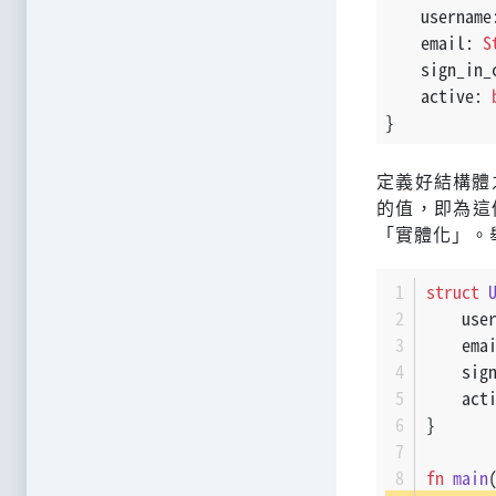
    username
    email: 
S
    sign_in_
    active: 
}
定義好結構體
的值，即為這個
「實體化」。
struct
    use
    ema
    sig
    act
}
fn
main