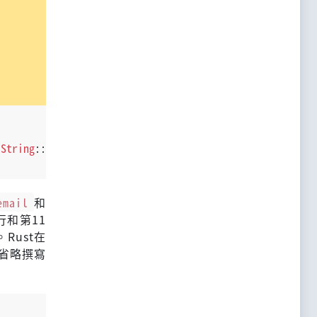
 
String
::
from
(
"someusername123"
));
email
和
和第11
Rust在
省略撰寫