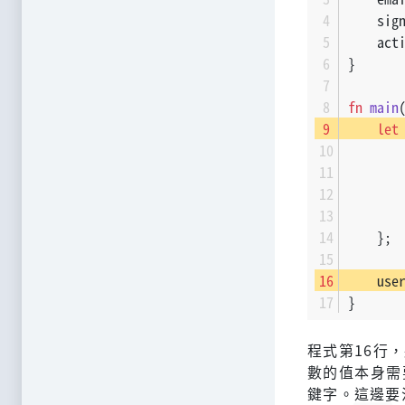
    sig
    act
}
fn
main
let
       
       
       
       
    };
    use
}
程式第16行
數的值本身需
鍵字。這邊要