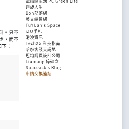
電腦綠生活 PC Green Life
迴旋人生
Bon部落網
英文練習網
FuYUan's Space
iZO手札
料。只不
港澳資訊
用途，而不
TechXG 科技指南
如下：
哈啦客談天說地
冠均網頁設計公司
Liumang 碎碎念
Spaceack's Blog
申請交換連結