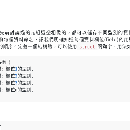
先前討論過的元組還蠻相像的，都可以儲存不同型別的資
將每個資料命名，讓我們明確知道每個資料欄位(field)的
的順序。定義一個結構體，可以使用
struct
關鍵字，用法
稱 {
: 欄位
1
的型別,
: 欄位
2
的型別,
: 欄位
3
的型別,
稱: 欄位n的型別,
{