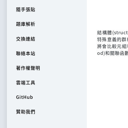
隨手張貼
題庫解析
結構體(st
交換連結
特殊意義的群
將會比較元組
od)和關聯函數(a
聯絡本站
著作權聲明
雲端工具
GitHub
贊助我們