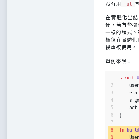
沒有用
mut
在實體化出結
便，若有些欄
一樣的程式。
欄位在實體化
後重複使用。
舉例來說：
struct
    use
    ema
    sig
    act
}
fn
buil
    Use