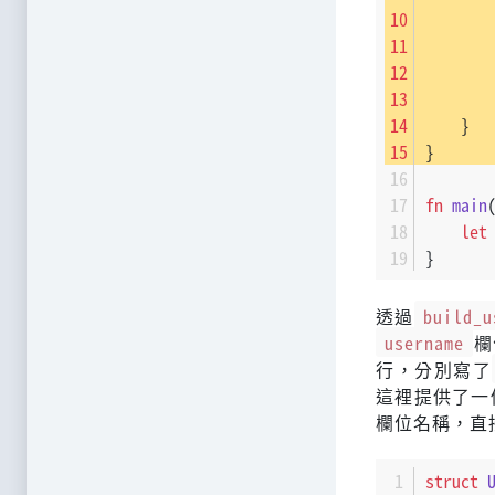
       
       
       
       
    }
}
fn
main
let
}
透過
build_u
username
欄
行，分別寫了
這裡提供了一
欄位名稱，直
struct