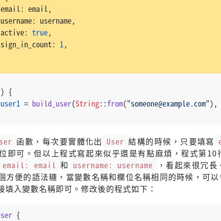
 email: email,
 username: username,
 active: 
true
,
 sign_in_count: 
1
,
() {
user1
 = 
build_user
(
String
::
from
(
"someone@example.com"
),
ser
函數，每次要實體化出
User
結構的時候，只要填寫
位即可。但以上程式寫起來似乎還是有點麻煩，程式第10行
email: email
和
username: username
，看起來很冗長。
個方便的語法糖，當變數名稱和欄位名稱相同的時候，可以
接填入變數名稱即可。修改後的程式如下：
User
 {