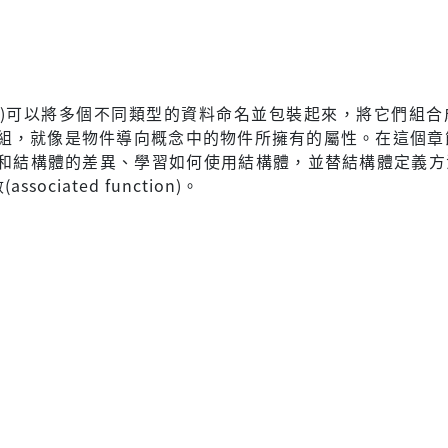
ruct)可以將多個不同類型的資料命名並包裝起來，將它們組
組，就像是物件導向概念中的物件所擁有的屬性。在這個章
和結構體的差異、學習如何使用結構體，並替結構體定義方法(
ssociated function)。