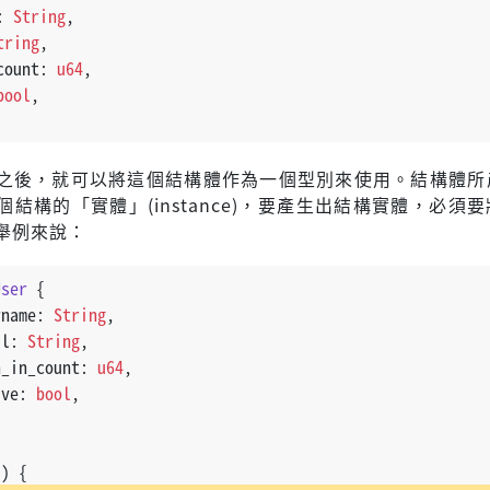
: 
String
,
tring
,
count: 
u64
,
bool
,
之後，就可以將這個結構體作為一個型別來使用。結構體所
結構的「實體」(instance)，要產生出結構實體，必須
舉例來說：
User
 {
rname: 
String
,
il: 
String
,
n_in_count: 
u64
,
ive: 
bool
,
() {