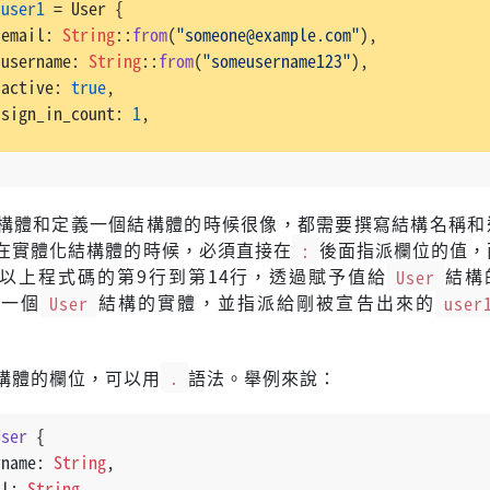
user1
 = User {
 email: 
String
::
from
(
"someone@example.com"
),
 username: 
String
::
from
(
"someusername123"
),
 active: 
true
,
 sign_in_count: 
1
,
構體和定義一個結構體的時候很像，都需要撰寫結構名稱和
在實體化結構體的時候，必須直接在
:
後面指派欄位的值，
以上程式碼的第9行到第14行，透過賦予值給
User
結構
出一個
User
結構的實體，並指派給剛被宣告出來的
user
構體的欄位，可以用
.
語法。舉例來說：
User
 {
rname: 
String
,
il: 
String
,