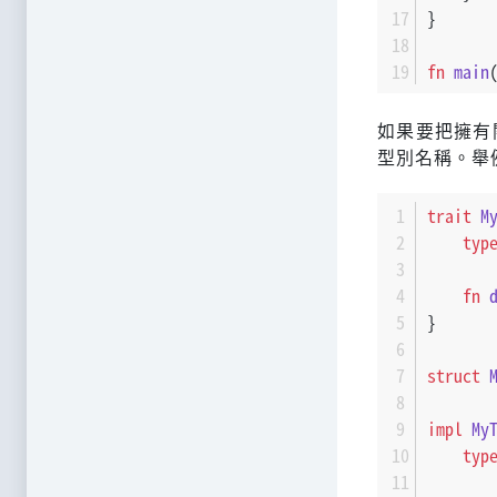
}
fn
main
如果要把擁有
型別名稱。舉
trait
M
typ
fn
}
struct
impl
My
typ