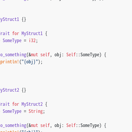
MyStruct1
 {}
Trait
for
MyStruct1
 {
e
SomeType
 = 
i32
;
do_something
(&
mut
self
, obj: 
Self
::SomeType) {
println!
(
"{obj}"
);
MyStruct2
 {}
Trait
for
MyStruct2
 {
e
SomeType
 = 
String
;
do_something
(&
mut
self
, obj: 
Self
::SomeType) {