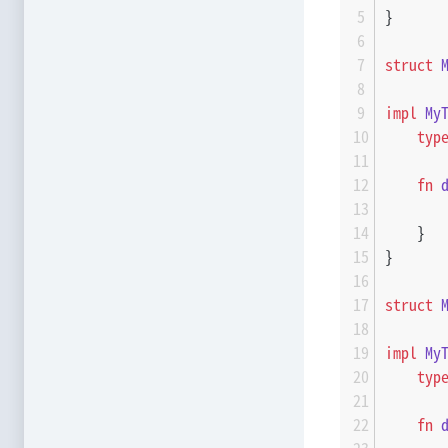
}
struct
impl
My
typ
fn
    }
}
struct
impl
My
typ
fn