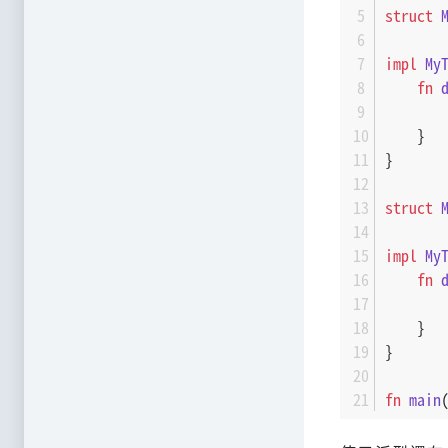
struct
impl
My
fn
    }
}
struct
impl
My
fn
    }
}
fn
main