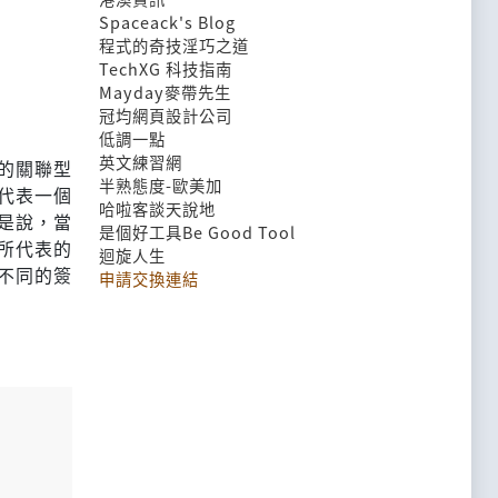
Spaceack's Blog
程式的奇技淫巧之道
TechXG 科技指南
Mayday麥帶先生
冠均網頁設計公司
低調一點
英文練習網
的關聯型
半熟態度-歐美加
代表一個
哈啦客談天說地
是說，當
是個好工具Be Good Tool
所代表的
迴旋人生
不同的簽
申請交換連結