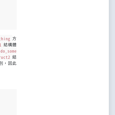
thing
方
1
結構體
do_some
ruct2
結
別，因此