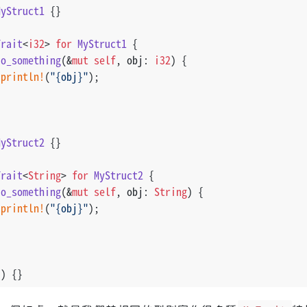
MyStruct1
 {}
Trait
<
i32
> 
for
MyStruct1
 {
do_something
(&
mut
self
, obj: 
i32
) {
println!
(
"{obj}"
);
MyStruct2
 {}
Trait
<
String
> 
for
MyStruct2
 {
do_something
(&
mut
self
, obj: 
String
) {
println!
(
"{obj}"
);
() {}