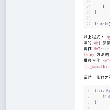
    }
}
fn
main
以上程式，
M
法的
obj
參
實作
MyTrait
thing
方法的
構體實作
MyT
do_somethin
當然，我們之
trait
M
fn
}