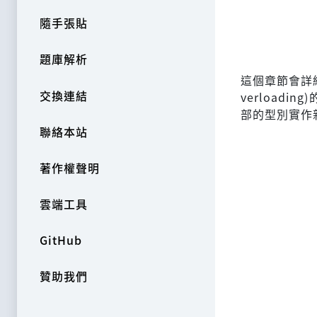
隨手張貼
題庫解析
這個章節會詳細介
交換連結
verload
部的型別實作
聯絡本站
著作權聲明
雲端工具
GitHub
贊助我們