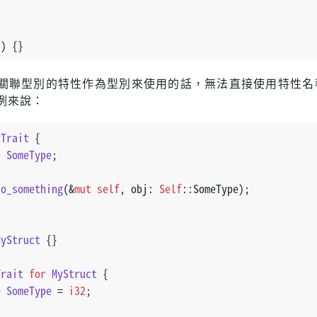
() {}
關聯型別的特性作為型別來使用的話，無法直接使用特性名
例來說：
yTrait
 {
e
SomeType
;
do_something
(&
mut
self
, obj: 
Self
::SomeType);
MyStruct
 {}
Trait
for
MyStruct
 {
e
SomeType
 = 
i32
;