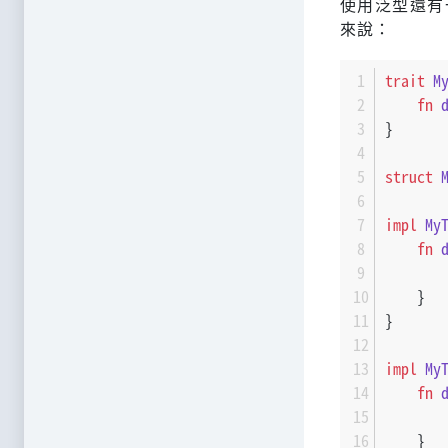
使用泛型還有
來說：
trait
M
fn
}
struct
impl
My
fn
    }
}
impl
My
fn
    }