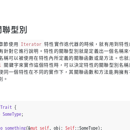
關聯型別
章節使用
Iterator
特性實作迭代器的時候，就有用到特性
有針對它進行說明。特性的關聯型別就是定義出一個名稱來
名稱可以被使用在特性內所定義的關聯函數或是方法。也就
l
關鍵字來實作這個特性時，可以決定特性的關聯型別名稱
使同一個特性在不同的實作下，其關聯函數和方法能夠擁有
別。
yTrait
 {
e
SomeType
;
do_something
(&
mut
self
, obj: 
Self
::SomeType);