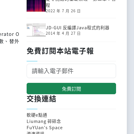
程
2022 年 7 月 26 日
JD-GUI 反編譯Java程式的利器
2014 年 4 月 27 日
ator O
函數、替外
免費訂閱本站電子報
免費訂閱
交換連結
軟硬e點通
Liumang 碎碎念
FuYUan's Space
港澳資訊