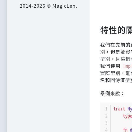
2014-2026 © MagicLen.
特性的
我們在先前的
別，但是並沒
型別，且這個
我們使用
imp
實際型別，能
名和回傳值型
舉例來說：
trait
M
typ
fn