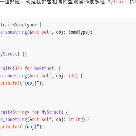
一個好處，就是我們替相同的型別實作很多種
MyTrait
特
yTrait
<SomeType> {
do_something
(&
mut
self
, obj: SomeType);
MyStruct1
 {}
Trait
<
i32
> 
for
MyStruct1
 {
do_something
(&
mut
self
, obj: 
i32
) {
println!
(
"{obj}"
);
Trait
<
String
> 
for
MyStruct1
 {
do_something
(&
mut
self
, obj: 
String
) {
println!
(
"{obj}"
);