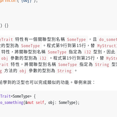
println!
(
"{obj}"
);
() {}
yTrait
特性有一個關聯型別名稱
SomeType
，且
do_some
數的型別為
SomeType
。程式第9行到第15行，替
MyStruct
特性，將關聯型別名稱
SomeType
指定為
i32
型別，因此
obj
參數的型別為
i32
。程式第19行到第25行，替
MySt
rait
特性，將關聯型別名稱
SomeType
指定為
String
型
g
方法的
obj
參數的型別為
String
。
前學到的泛型也可以完成類似的功能。舉例來說：
yTrait
<SomeType> {
do_something
(&
mut
self
, obj: SomeType);