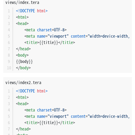
views/index.tera
<!DOCTYPE 
html
>
<
html
>
<
head
>
<
meta
charset
=
UTF-8
>
<
meta
name
=
"viewport"
content
=
"width=device-width, i
<
title
>
{{title}}
</
title
>
</
head
>
<
body
>
{{body}}
</
body
>
views/index2.tera
<!DOCTYPE 
html
>
<
html
>
<
head
>
<
meta
charset
=
UTF-8
>
<
meta
name
=
"viewport"
content
=
"width=device-width, i
<
title
>
{{title}}
</
title
>
</
head
>