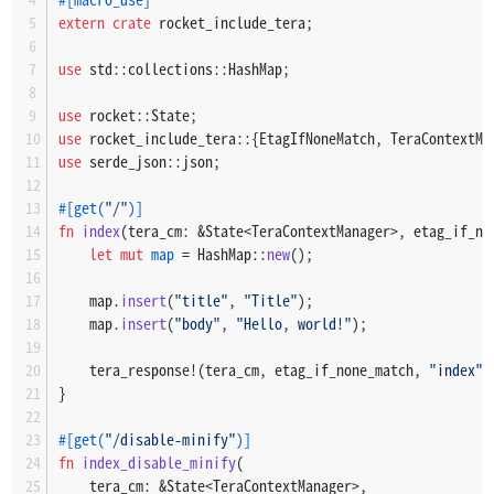
extern
crate
 rocket_include_tera;
use
 std::collections::HashMap;
use
 rocket::State;
use
 rocket_include_tera::{EtagIfNoneMatch, TeraContextMa
use
 serde_json::json;
#[get(
"/"
)]
fn
index
(tera_cm: &State<TeraContextManager>, etag_if_no
let
mut 
map
 = HashMap::
new
();
    map.
insert
(
"title"
, 
"Title"
);
    map.
insert
(
"body"
, 
"Hello, world!"
);
    tera_response!(tera_cm, etag_if_none_match, 
"index"
,
}
#[get(
"/disable-minify"
)]
fn
index_disable_minify
(
    tera_cm: &State<TeraContextManager>,