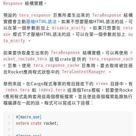
Response
結構實體。
預設的
tera_response
巨集所產生出來的
TeraResponse
結構
實體會主動
壓縮HTML語法
，如果不想要壓縮HTML語法的話，可
以在第一個參數前加上
disable_minify
。如果只想要在
rele
ase
模式下才壓縮HTML語法的話，可以在第一個參數前加上
au
to_minify
。
如果要快取產生出來的
TeraResponse
結構實體，可以再使用
r
ocket_include_tera
這個crate提供的
tera_response_cach
e
巨集。使用
tera_response_cache
巨集時，要去取得被註冊
在Rocket應用程式狀態中的
TeraContextManager
。
舉例來說，在Cargo程式專案的根目錄底下的
views
目錄中，有
index.tera
和
index2.tera
這兩個Tera模板，若要使Rocke
t應用程式能夠套用這兩個模板檔案，並且使這兩個檔案能跟執行
檔編譯在一起的話，程式可以寫成以下這樣：
#[macro_use]
extern
crate
 rocket;
#[macro_use]