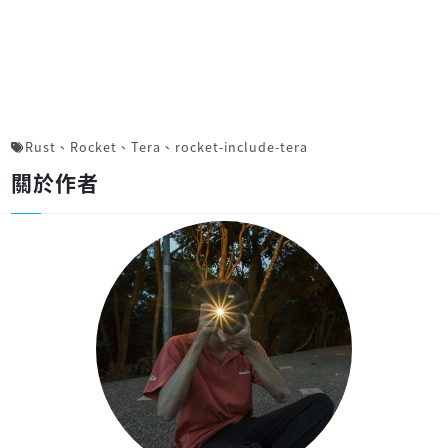
Rust
、
Rocket
、
Tera
、
rocket-include-tera
關於作者