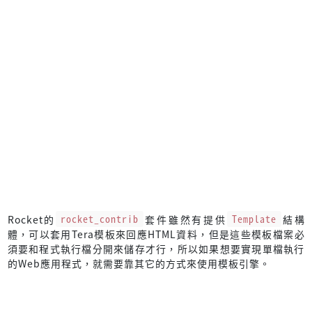
Rocket的
rocket_contrib
套件雖然有提供
Template
結構
體，可以套用Tera模板來回應HTML資料，但是這些模板檔案必
須要和程式執行檔分開來儲存才行，所以如果想要實現單檔執行
的Web應用程式，就需要靠其它的方式來使用模板引擎。