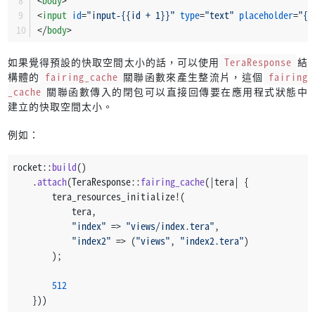
<
body
>
<
input
id
=
"input-{{id + 1}}"
type
=
"text"
placeholder
=
"{{
</
body
>
如果覺得預設的快取空間太小的話，可以使用
TeraResponse
結
構體的
fairing_cache
關聯函數來產生整流片，這個
fairing
_cache
關聯函數傳入的閉包可以直接回傳要在應用程式狀態中
建立的快取空間太小。
例如：
rocket::
build
()
    .
attach
(TeraResponse::
fairing_cache
(|tera| {
        tera_resources_initialize!(
            tera,
"index"
 => 
"views/index.tera"
,
"index2"
 => (
"views"
, 
"index2.tera"
)
        );
512
    }))