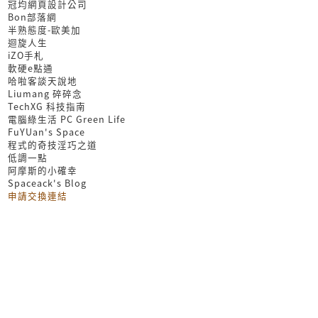
冠均網頁設計公司
Bon部落網
半熟態度-歐美加
迴旋人生
iZO手札
軟硬e點通
哈啦客談天說地
Liumang 碎碎念
TechXG 科技指南
電腦綠生活 PC Green Life
FuYUan's Space
程式的奇技淫巧之道
低調一點
阿摩斯的小確幸
Spaceack's Blog
申請交換連結