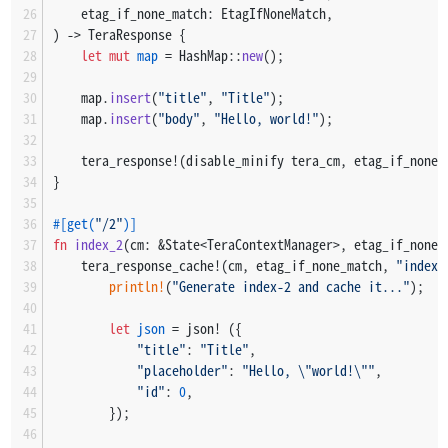
    etag_if_none_match: EtagIfNoneMatch,
) 
->
 TeraResponse {
let
mut 
map
 = HashMap::
new
();
    map.
insert
(
"title"
, 
"Title"
);
    map.
insert
(
"body"
, 
"Hello, world!"
);
    tera_response!(disable_minify tera_cm, etag_if_none_
}
#[get(
"/2"
)]
fn
index_2
(cm: &State<TeraContextManager>, etag_if_none_
    tera_response_cache!(cm, etag_if_none_match, 
"index-
println!
(
"Generate index-2 and cache it..."
);
let
json
 = json! ({
"title"
: 
"Title"
,
"placeholder"
: 
"Hello, \"world!\""
,
"id"
: 
0
,
        });