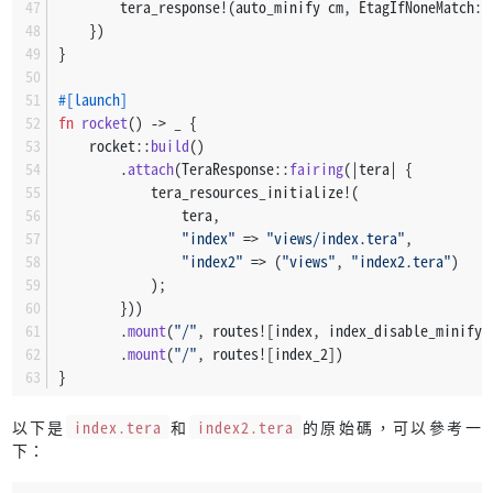
        tera_response!(auto_minify cm, EtagIfNoneMatch::
    })
}
#[launch]
fn
rocket
() 
->
 _ {
    rocket::
build
()
        .
attach
(TeraResponse::
fairing
(|tera| {
            tera_resources_initialize!(
                tera,
"index"
 => 
"views/index.tera"
,
"index2"
 => (
"views"
, 
"index2.tera"
)
            );
        }))
        .
mount
(
"/"
, routes![index, index_disable_minify]
        .
mount
(
"/"
, routes![index_2])
}
以下是
index.tera
和
index2.tera
的原始碼，可以參考一
下：