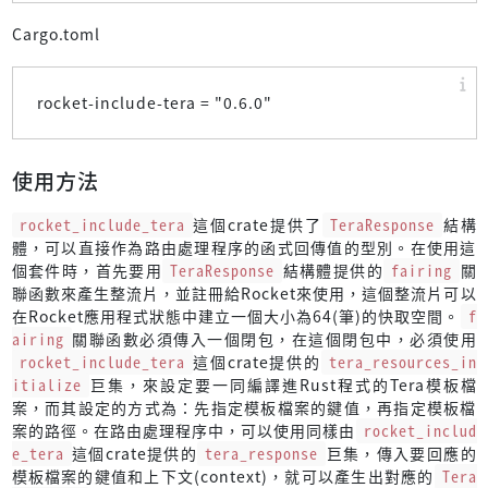
Cargo.toml
rocket-include-tera = "
0.6.0
"
使用方法
rocket_include_tera
這個crate提供了
TeraResponse
結構
體，可以直接作為路由處理程序的函式回傳值的型別。在使用這
個套件時，首先要用
TeraResponse
結構體提供的
fairing
關
聯函數來產生整流片，並註冊給Rocket來使用，這個整流片可以
在Rocket應用程式狀態中建立一個大小為64(筆)的快取空間。
f
airing
關聯函數必須傳入一個閉包，在這個閉包中，必須使用
rocket_include_tera
這個crate提供的
tera_resources_in
itialize
巨集，來設定要一同編譯進Rust程式的Tera模板檔
案，而其設定的方式為：先指定模板檔案的鍵值，再指定模板檔
案的路徑。在路由處理程序中，可以使用同樣由
rocket_includ
e_tera
這個crate提供的
tera_response
巨集，傳入要回應的
模板檔案的鍵值和上下文(context)，就可以產生出對應的
Tera