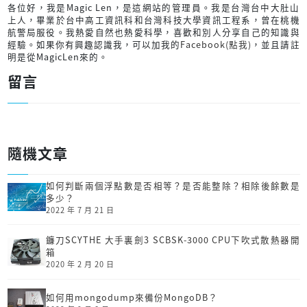
各位好，我是Magic Len，是這網站的管理員。我是台灣台中大肚山
上人，畢業於台中高工資訊科和台灣科技大學資訊工程系，曾在桃機
航警局服役。我熱愛自然也熱愛科學，喜歡和別人分享自己的知識與
經驗。如果你有興趣認識我，可以加我的
Facebook(點我)
，並且請註
明是從MagicLen來的。
留言
隨機文章
如何判斷兩個浮點數是否相等？是否能整除？相除後餘數是
多少？
2022 年 7 月 21 日
鐮刀SCYTHE 大手裏劍3 SCBSK-3000 CPU下吹式散熱器開
箱
2020 年 2 月 20 日
如何用mongodump來備份MongoDB？