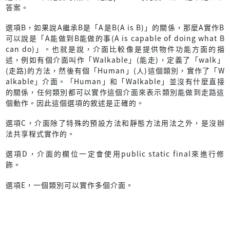
答案。
選項B，如果說A繼承B是「A是B(A is B)」的關係，那麼A實作B
可以說是「A能做到B能做的事(A is capable of doing what B
can do)」。也就是說，介面比較像是提供物件功能方面的描
述，例如有個介面叫作「Walkable」(能走)，定義了「walk」
(走路)的方法，然後有個「Human」(人)這個類別，實作了「W
alkable」介面。「Human」和「Walkable」並沒有什麼直接
的關係，任何類別都可以實作這個介面來表示類別能做到走路這
個動作。因此這個選項的敘述是正確的。
選項C，介面除了特殊的預設方法和靜態方法用法之外，是沒辦
法共享程式實作的。
選項D，介面的欄位一定會使用public static final來進行修
飾。
選項E，一個類別可以實作多個介面。