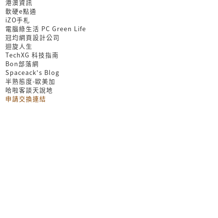
港澳資訊
軟硬e點通
iZO手札
電腦綠生活 PC Green Life
冠均網頁設計公司
迴旋人生
TechXG 科技指南
Bon部落網
Spaceack's Blog
半熟態度-歐美加
哈啦客談天說地
申請交換連結