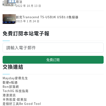
用法
2022 年 10 月 13 日
創見Transcend TS-USB3K USB3.0集線器
2015 年 1 月 24 日
免費訂閱本站電子報
免費訂閱
交換連結
Mayday麥帶先生
軟硬e點通
Bon部落網
TechXG 科技指南
港澳資訊
半熟態度-歐美加
是個好工具Be Good Tool