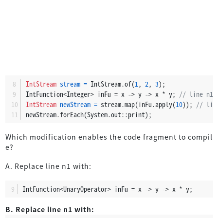
IntStream
stream
=
 IntStream.of(
1
, 
2
, 
3
);
IntFunction<Integer> inFu = x -> y -> x * y; 
// line n1
IntStream
newStream
=
 stream.map(inFu.apply(
10
)); 
// lin
newStream.forEach(System.out::print);
Which modification enables the code fragment to compil
e?
A. Replace line n1 with:
IntFunction<UnaryOperator> inFu = x -> y -> x * y;
B. Replace line n1 with: