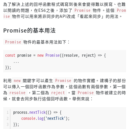
為了解決上述的回呼函數程式碼寫到後來會變得難以撰寫、也難
以閱讀的問題，在ES6之後，添加了
Promise
物件。這個
Prom
ise
物件可以用來將非同步的API改成「看起來同步」的用法。
Promise的基本用法
Promise
物件的最基本用法如下：
const
 promise = 
new
Promise
(
(
resolve, reject
) =>
 {
    ...
});
利用
new
關鍵字可以產生
Promise
的物件實體。建構子的部份
可以傳入一個回呼函數作為參數，這個函數有兩個參數，第一個
為
resolve
，第二個為
reject
。當
Promise
物件被建立的時
候，就會去同步執行這個回呼函數。舉例來說：
process.
nextTick
(
() =>
 {
console
.
log
(
'nextTick'
);
});