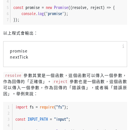
const
 promise = 
new
Promise
(
(
resolve, reject
) =>
 {
console
.
log
(
'promise'
);
});
以上程式會輸出：
promise
nextTick
resolve
參數其實是一個函數，這個函數可以傳入一個參數，
作為回傳的「正確值」。
reject
參數也是一個函數，這個函數
可以傳入一個參數，作為回傳的「錯誤值」，或者稱「錯誤原
因」。舉例來說：
import
 fs = 
require
(
"fs"
);
const
INPUT_PATH
 = 
"input"
;