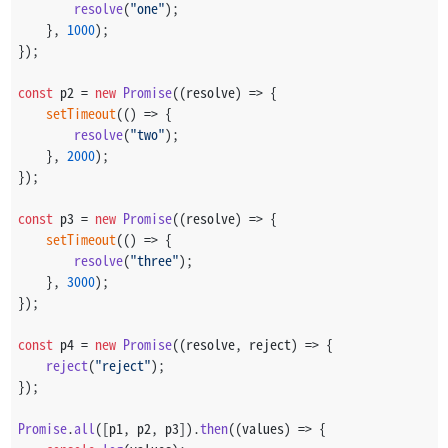
resolve
(
"one"
);
    }, 
1000
);
});
const
 p2 = 
new
Promise
(
(
resolve
) =>
 {
setTimeout
(
() =>
 {
resolve
(
"two"
);
    }, 
2000
);
});
const
 p3 = 
new
Promise
(
(
resolve
) =>
 {
setTimeout
(
() =>
 {
resolve
(
"three"
);
    }, 
3000
);
});
const
 p4 = 
new
Promise
(
(
resolve, reject
) =>
 {
reject
(
"reject"
);
});
Promise
.
all
([p1, p2, p3]).
then
(
(
values
) =>
 {