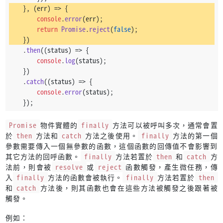
    }, 
(
err
) =>
 {
console
.
error
(err);
return
Promise
.
reject
(
false
);
    })
    .
then
(
(
status
) =>
 {
console
.
log
(status);
    })
    .
catch
(
(
status
) =>
 {
console
.
error
(status);
    });
Promise
物件實體的
finally
方法可以被呼叫多次，通常會置
於
then
方法和
catch
方法之後使用。
finally
方法的第一個
參數需要傳入一個無參數的函數，這個函數的回傳值不會影響到
其它方法的回呼函數。
finally
方法若置於
then
和
catch
方
法前，則會被
resolve
或
reject
函數觸發，產生微任務，傳
入
finally
方法的函數會被執行。
finally
方法若置於
then
和
catch
方法後，則其函數也會在這些方法被觸發之後跟著被
觸發。
例如：