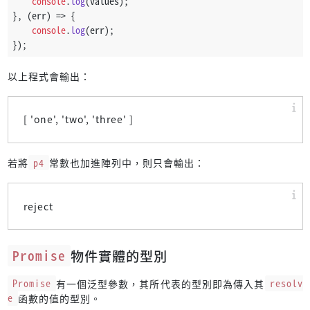
console
.
log
(values);
}, 
(
err
) =>
 {
console
.
log
(err);
});
以上程式會輸出：
[ 'one', 'two', 'three' ]
若將
p4
常數也加進陣列中，則只會輸出：
reject
Promise
物件實體的型別
Promise
有一個泛型參數，其所代表的型別即為傳入其
resolv
e
函數的值的型別。