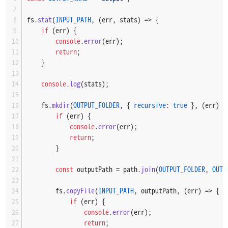
fs.
stat
(
INPUT_PATH
, 
(
err, stats
) =>
 {
if
 (err) {
console
.
error
(err);
return
;
    }
console
.
log
(stats);
    fs.
mkdir
(
OUTPUT_FOLDER
, { 
recursive
: 
true
 }, 
(
err
) =
if
 (err) {
console
.
error
(err);
return
;
        }
const
 outputPath = path.
join
(
OUTPUT_FOLDER
, 
OUTP
        fs.
copyFile
(
INPUT_PATH
, outputPath, 
(
err
) =>
 {
if
 (err) {
console
.
error
(err);
return
;