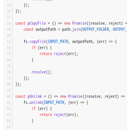
    });
});
const
pCopyFile
 = (
) => 
new
Promise
(
(
resolve, reject
) =>
const
 outputPath = path.
join
(
OUTPUT_FOLDER
, 
OUTPUT_N
    fs.
copyFile
(
INPUT_PATH
, outputPath, 
(
err
) =>
 {
if
 (err) {
return
reject
(err);
        }
resolve
();
    });
});
const
pUnlink
 = (
) => 
new
Promise
(
(
resolve, reject
) =>
 {
    fs.
unlink
(
INPUT_PATH
, 
(
err
) =>
 {
if
 (err) {
return
reject
(err);
        }