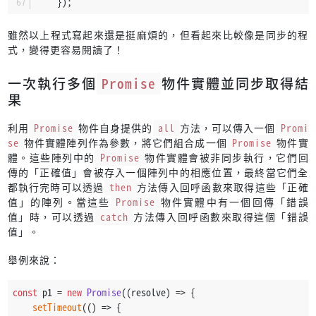
    });
雖然以上程式寫起來還是挺麻煩的，但看起來比較像是同步的程
式，變得更容易閱讀了！
一次執行多個
Promise
物件實體並同步取得結
果
利用
Promise
物件自身提供的
all
方法，可以傳入一個
Promi
se
物件實體陣列作為參數，將它們組合成一個
Promise
物件實
體。這些陣列中的
Promise
物件實體會被非同步執行，它們回
傳的「正確值」會被存入一個陣列中的相應位置，最終當它們全
都執行完時可以透過
then
方法傳入回呼函數來取得這些「正確
值」的陣列。當這些
Promise
物件實體中有一個回傳「錯誤
值」時，可以透過
catch
方法傳入回呼函數來取得這個「錯誤
值」。
舉例來說：
const
 p1 = 
new
Promise
(
(
resolve
) =>
 {
setTimeout
(
() =>
 {