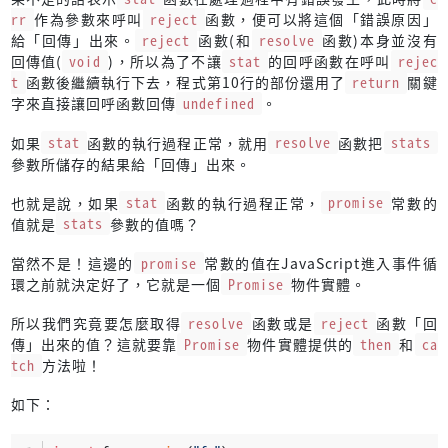
rr
作為參數來呼叫
reject
函數，便可以將這個「錯誤原因」
給「回傳」出來。
reject
函數(和
resolve
函數)本身並沒有
回傳值(
void
)，所以為了不讓
stat
的回呼函數在呼叫
rejec
t
函數後繼續執行下去，程式第10行的部份還用了
return
關鍵
字來直接讓回呼函數回傳
undefined
。
如果
stat
函數的執行過程正常，就用
resolve
函數把
stats
參數所儲存的結果給「回傳」出來。
也就是說，如果
stat
函數的執行過程正常，
promise
常數的
值就是
stats
參數的值嗎？
當然不是！這邊的
promise
常數的值在JavaScript進入事件循
環之前就決定好了，它就是一個
Promise
物件實體。
所以我們究竟要怎麼取得
resolve
函數或是
reject
函數「回
傳」出來的值？這就要靠
Promise
物件實體提供的
then
和
ca
tch
方法啦！
如下：