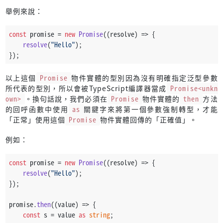
舉例來說：
const
 promise = 
new
Promise
(
(
resolve
) =>
 {
resolve
(
"Hello"
);
});
以上這個
Promise
物件實體的型別因為沒有明確指定泛型參數
所代表的型別，所以會被TypeScript編譯器當成
Promise<unkn
own>
。換句話說，我們必須在
Promise
物件實體的
then
方法
的回呼函數中使用
as
關鍵字來將第一個參數強制轉型，才能
「正常」使用這個
Promise
物件實體回傳的「正確值」。
例如：
const
 promise = 
new
Promise
(
(
resolve
) =>
 {
resolve
(
"Hello"
);
});
promise.
then
(
(
value
) =>
 {
const
 s = value 
as
string
;