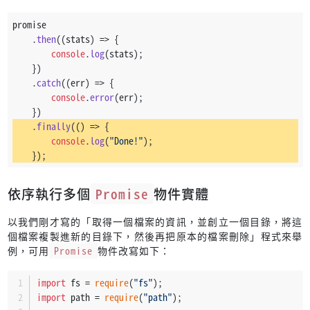
promise
    .
then
(
(
stats
) =>
 {
console
.
log
(stats);
    })
    .
catch
(
(
err
) =>
 {
console
.
error
(err);
    })
    .
finally
(
() =>
 {
console
.
log
(
"Done!"
);
    });
依序執行多個
Promise
物件實體
以我們剛才寫的「取得一個檔案的資訊，並創立一個目錄，將這
個檔案複製進新的目錄下，然後再把原本的檔案刪除」程式來舉
例，可用
Promise
物件改寫如下：
import
 fs = 
require
(
"fs"
);
import
 path = 
require
(
"path"
);