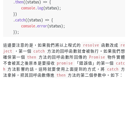
    .
then
(
(
status
) =>
 {
console
.
log
(status);
    })
    .
catch
(
(
status
) =>
 {
console
.
error
(status);
    });
這邊要注意的是，如果我們將以上程式的
resolve
函數改成
re
ject
，第一個
catch
方法的回呼函數就會被執行。如果我們想
確保第一個
then
方法的回呼函數所回傳的
Promise
物件實體
不會被其之後原本是要接收
promise
「錯誤值」的第一個
catc
h
方法影響的話，這時就要使用上面提到的方式，將
catch
方
法拿掉，把其回呼函數傳進
then
方法的第二個參數中。如下：