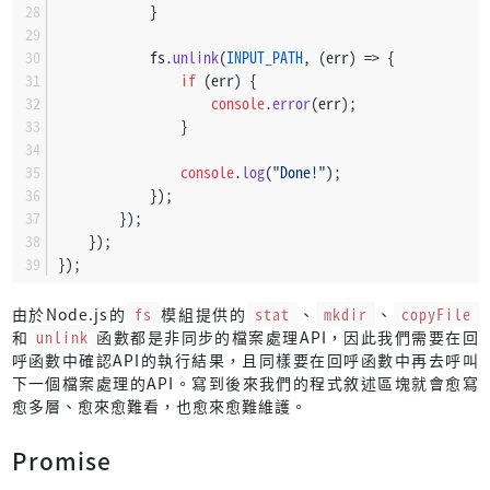
            }
            fs.
unlink
(
INPUT_PATH
, 
(
err
) =>
 {
if
 (err) {
console
.
error
(err);
                }
console
.
log
(
"Done!"
);
            });
        });
    });
});
由於Node.js的
fs
模組提供的
stat
、
mkdir
、
copyFile
和
unlink
函數都是非同步的檔案處理API，因此我們需要在回
呼函數中確認API的執行結果，且同樣要在回呼函數中再去呼叫
下一個檔案處理的API。寫到後來我們的程式敘述區塊就會愈寫
愈多層、愈來愈難看，也愈來愈難維護。
Promise