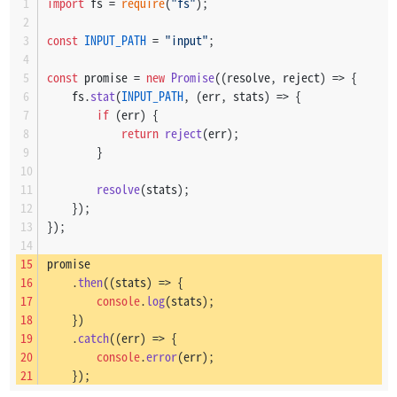
import
 fs = 
require
(
"fs"
);
const
INPUT_PATH
 = 
"input"
;
const
 promise = 
new
Promise
(
(
resolve, reject
) =>
 {
    fs.
stat
(
INPUT_PATH
, 
(
err, stats
) =>
 {
if
 (err) {
return
reject
(err);
        }
resolve
(stats);
    });
});
promise
    .
then
(
(
stats
) =>
 {
console
.
log
(stats);
    })
    .
catch
(
(
err
) =>
 {
console
.
error
(err);
    });