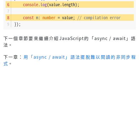
console
.
log
(value.
length
);
const
n
: 
number
 = value; 
// compilation error
});
下一個章節要來繼續介紹JavaScript的「async / await」語
法。
下一章：
用「async / await」語法擺脫難以閱讀的非同步程
式
。