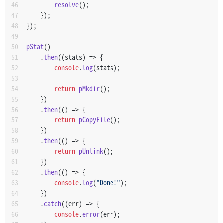
resolve
();
    });
});
pStat
()
    .
then
(
(
stats
) =>
 {
console
.
log
(stats);
return
pMkdir
();
    })
    .
then
(
() =>
 {
return
pCopyFile
();
    })
    .
then
(
() =>
 {
return
pUnlink
();
    })
    .
then
(
() =>
 {
console
.
log
(
"Done!"
);
    })
    .
catch
(
(
err
) =>
 {
console
.
error
(err);