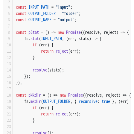
const
INPUT_PATH
 = 
"input"
;
const
OUTPUT_FOLDER
 = 
"folder"
;
const
OUTPUT_NAME
 = 
"output"
;
const
pStat
 = (
) => 
new
Promise
(
(
resolve, reject
) =>
 {
    fs.
stat
(
INPUT_PATH
, 
(
err, stats
) =>
 {
if
 (err) {
return
reject
(err);
        }
resolve
(stats);
    });
});
const
pMkdir
 = (
) => 
new
Promise
(
(
resolve, reject
) =>
 {
    fs.
mkdir
(
OUTPUT_FOLDER
, { 
recursive
: 
true
 }, 
(
err
) =
if
 (err) {
return
reject
(err);
        }
resolve
();