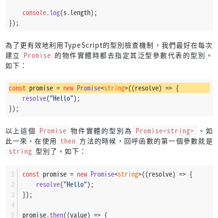
console
.
log
(s.
length
);
});
為了更有效地利用TypeScript的型別檢查機制，我們最好在每次
建立
Promise
的物件實體時都去指定其泛型參數代表的型別。
如下：
const
 promise = 
new
Promise
<
string
>(
(
resolve
) =>
 {
resolve
(
"Hello"
);
});
以上這個
Promise
物件實體的型別為
Promise<string>
。如
此一來，在使用
then
方法的時候，回呼函數的第一個參數就是
string
型別了。如下：
const
 promise = 
new
Promise
<
string
>(
(
resolve
) =>
 {
resolve
(
"Hello"
);
});
promise.
then
(
(
value
) =>
 {