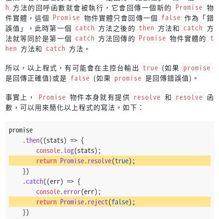
h
方法的回呼函數就會被執行，它會回傳一個新的
Promise
物
件實體，這個
Promise
物件實體只會回傳一個
false
作為「錯
誤值」，此時第一個
catch
方法之後的
then
方法和
catch
方
法就等同於是第一個
catch
方法回傳的
Promise
物件實體的
t
hen
方法和
catch
方法。
所以，以上程式，有可能會在主控台輸出
true
(如果
promise
是回傳正確值)或是
false
(如果
promise
是回傳錯誤值)。
事實上，
Promise
物件本身就有提供
resolve
和
resolve
函
數，可以用來簡化以上程式的寫法。如下：
promise
    .
then
(
(
stats
) =>
 {
console
.
log
(stats);
return
Promise
.
resolve
(
true
);
    })
    .
catch
(
(
err
) =>
 {
console
.
error
(err);
return
Promise
.
reject
(
false
);
    })