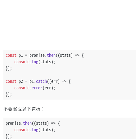
const
 p1 = promise.
then
(
(
stats
) =>
 {
console
.
log
(stats);
});
const
 p2 = p1.
catch
(
(
err
) =>
 {
console
.
error
(err);
});
不要寫成以下這樣：
promise.
then
(
(
stats
) =>
 {
console
.
log
(stats);
});