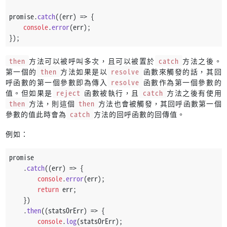
promise.
catch
(
(
err
) =>
 {
console
.
error
(err);
});
then
方法可以被呼叫多次，且可以被置於
catch
方法之後。
第一個的
then
方法如果是以
resolve
函數來觸發的話，其回
呼函數的第一個參數即為傳入
resolve
函數作為第一個參數的
值。但如果是
reject
函數被執行，且
catch
方法之後有使用
then
方法，則這個
then
方法也會被觸發，其回呼函數第一個
參數的值此時會為
catch
方法的回呼函數的回傳值。
例如：
promise
    .
catch
(
(
err
) =>
 {
console
.
error
(err);
return
 err;
    })
    .
then
(
(
statsOrErr
) =>
 {
console
.
log
(statsOrErr);