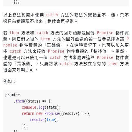
    });
以上寫法和原本使用
catch
方法的寫法的邏輯並不一樣，只不
過目前還體現不出來，稍候會再提到。
若
then
方法和
catch
方法的回呼函數是回傳
Promise
物件實
體，則它們之後的
then
方法的回呼函數的第一個參數即為該
P
romise
物件實體的「正確值」。在這種情況下，也可以加入更
多
catch
方法來接收
Promise
物件實體的「錯誤值」。當然，
也還是可以只使用一個
catch
方法來處理這些
Promise
物件實
體的「錯誤值」，只要將該
catch
方法放在所有的
then
方法
後面來呼叫即可。
例如：
promise
    .
then
(
(
stats
) =>
 {
console
.
log
(stats);
return
new
Promise
(
(
resolve
) =>
 {
resolve
(
true
);
        });
    })