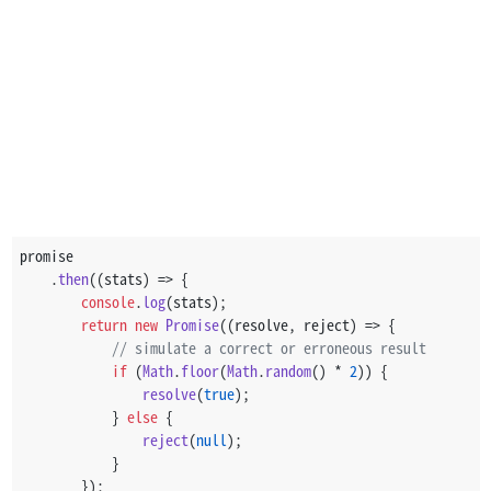
promise
    .
then
(
(
stats
) =>
 {
console
.
log
(stats);
return
new
Promise
(
(
resolve, reject
) =>
 {
// simulate a correct or erroneous result
if
 (
Math
.
floor
(
Math
.
random
() * 
2
)) {
resolve
(
true
);
            } 
else
 {
reject
(
null
);
            }
        });