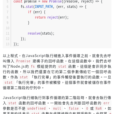
const
 promise = 
new
Promise
(
(
resolve, reject
) =>
 {
    fs.
stat
(
INPUT_PATH
, 
(
err, stats
) =>
 {
if
 (err) {
return
reject
(err);
        }
resolve
(stats);
    });
});
以上程式，在JavaScript執行緒進入事件循環之前，就會先去呼
叫傳入
Promise
建構子的回呼函數，在這個函數中，我們去呼
叫了Node.js的
fs
模組提供的
stat
函數，這個是會非同步執
行的函數，所以我們還要在它的第二個參數傳給它一個回呼函
數，作為
stat
「執行完畢」的事件觸發後要執行的函數。一旦
stat
「執行完畢」的事件被觸發，這個事件就會被儲存在事件
循環第二階段的佇列中。
JavaScript執行緒執行到事件循環的第二階段時，就會去執行傳
入
stat
函數的回呼函數。一開始會先去判斷回呼函數的
err
參數是否不是
undefined
、
null
、
false
、
0
或
NaN
，如
果不是的話表示
stat
函數在處理過程中有錯誤發生，此時將
e