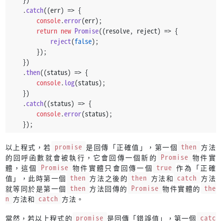
    .
catch
(
(
err
) =>
 {
console
.
error
(err);
return
new
Promise
(
(
resolve, reject
) =>
 {
reject
(
false
);
        });
    })
    .
then
(
(
status
) =>
 {
console
.
log
(status);
    })
    .
catch
(
(
status
) =>
 {
console
.
error
(status);
    });
以上程式，若
promise
是回傳「正確值」，第一個
then
方法
的回呼函數就會被執行，它會回傳一個新的
Promise
物件實
體，這個
Promise
物件實體只會回傳一個
true
作為「正確
值」，此時第一個
then
方法之後的
then
方法和
catch
方法
就等同於是第一個
then
方法回傳的
Promise
物件實體的
the
n
方法和
catch
方法。
當然，若以上程式的
promise
是回傳「錯誤值」，第一個
catc