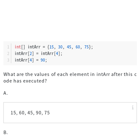
int
[] intArr = {
15
, 
30
, 
45
, 
60
, 
75
};
intArr[
2
] = intArr[
4
];
intArr[
4
] = 
90
;
What are the values of each element in intArr after this c
ode has executed?
A.
15, 60, 45, 90, 75
B.