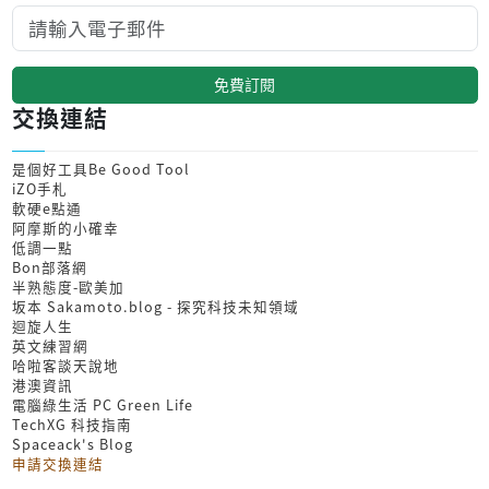
免費訂閱
交換連結
是個好工具Be Good Tool
iZO手札
軟硬e點通
阿摩斯的小確幸
低調一點
Bon部落網
半熟態度-歐美加
坂本 Sakamoto.blog - 探究科技未知領域
迴旋人生
英文練習網
哈啦客談天說地
港澳資訊
電腦綠生活 PC Green Life
TechXG 科技指南
Spaceack's Blog
申請交換連結