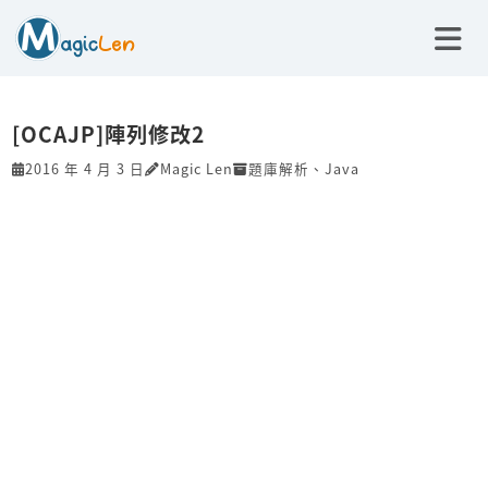
[OCAJP]陣列修改2
2016 年 4 月 3 日
Magic Len
題庫解析
、
Java