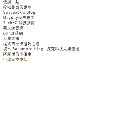
低調一點
哈啦客談天說地
Spaceack's Blog
Mayday麥帶先生
TechXG 科技指南
英文練習網
Bon部落網
港澳資訊
程式的奇技淫巧之道
坂本 Sakamoto.blog - 探究科技未知領域
阿摩斯的小確幸
申請交換連結