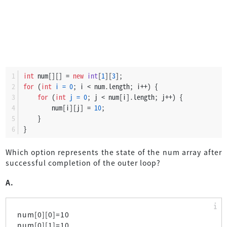
int
 num[][] = 
new
int
[
1
][
3
];
for
 (
int
i
=
0
; i < num.length; i++) {
for
 (
int
j
=
0
; j < num[i].length; j++) {
        num[i][j] = 
10
;
    }
}
Which option represents the state of the num array after
successful completion of the outer loop?
A.
num[0][0]=10
num[0][1]=10