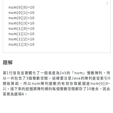
num[0][0]=10
num[0][1]=10
num[0][2]=10
num[0][3]=10
num[1][0]=10
num[1][1]=10
num[1][2]=10
num[1][3]=10
題解
第1行宣告並實體化了一個長度為1x3的「num」整數陣列，所
以一共包含了3個整數空間。這裡要注意Java的陣列是從索引0
開始算起，所以num陣列變數的有效存取範圍是num[0][0~
2]。接下來的迴圈將陣列裡的每個整數空間都存了10進去，因此
答案為選項A。