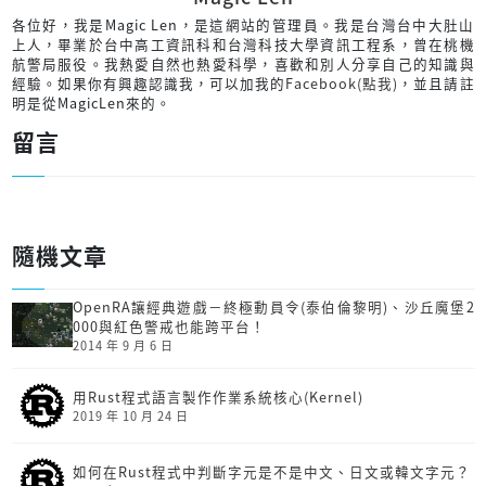
各位好，我是Magic Len，是這網站的管理員。我是台灣台中大肚山
上人，畢業於台中高工資訊科和台灣科技大學資訊工程系，曾在桃機
航警局服役。我熱愛自然也熱愛科學，喜歡和別人分享自己的知識與
經驗。如果你有興趣認識我，可以加我的
Facebook(點我)
，並且請註
明是從MagicLen來的。
留言
隨機文章
OpenRA讓經典遊戲－終極動員令(泰伯倫黎明)、沙丘魔堡2
000與紅色警戒也能跨平台！
2014 年 9 月 6 日
用Rust程式語言製作作業系統核心(Kernel)
2019 年 10 月 24 日
如何在Rust程式中判斷字元是不是中文、日文或韓文字元？