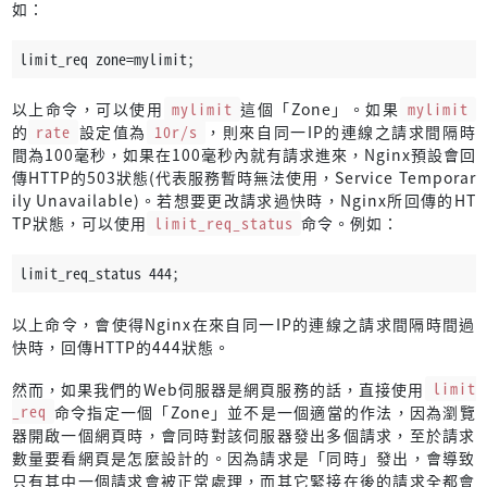
如：
limit_req zone=mylimit;
以上命令，可以使用
mylimit
這個「Zone」。如果
mylimit
的
rate
設定值為
10r/s
，則來自同一IP的連線之請求間隔時
間為100毫秒，如果在100毫秒內就有請求進來，Nginx預設會回
傳HTTP的503狀態(代表服務暫時無法使用，Service Temporar
ily Unavailable)。若想要更改請求過快時，Nginx所回傳的HT
TP狀態，可以使用
limit_req_status
命令。例如：
limit_req_status 444;
以上命令，會使得Nginx在來自同一IP的連線之請求間隔時間過
快時，回傳HTTP的444狀態。
然而，如果我們的Web伺服器是網頁服務的話，直接使用
limit
_req
命令指定一個「Zone」並不是一個適當的作法，因為瀏覽
器開啟一個網頁時，會同時對該伺服器發出多個請求，至於請求
數量要看網頁是怎麼設計的。因為請求是「同時」發出，會導致
只有其中一個請求會被正常處理，而其它緊接在後的請求全都會