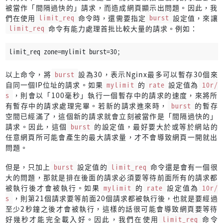
被當作「間隔過快的」請求，而造成網頁顯示出問題。因此，我
們在使用
limit_req
命令時，還需要指定
burst
設定值，來讓
limit_req
命令有能力處理首批比較大量的請求。例如：
limit_req zone=mylimit burst=30;
以上命令，將
burst
設為30，表示Nginx最多可以暫存30個來
自同一個IP位址的請求。如果
mylimit
的
rate
設定值為
10r/
s
，則會以「100毫秒」執行一個暫存中的請求的速度，來將所
有暫存中的請求處理完畢。若新的請求進來時，
burst
的暫存
空間已經滿了，這個新的請求就會立刻被當作是「間隔過快的」
請求。因此，這個
burst
的設定值，最好要大於或等於網站的
任意網頁所可能會產生的最大請求量，才不會導致網頁一開就出
問題。
但是，只加上
burst
設定值的
limit_req
命令還是會有一個很
大的問題，那就是排在後面的請求必須要等待前面所有的請求都
被執行後才會被執行。如果
mylimit
的
rate
設定值為
10r/
s
，則第21個請求要等前面20個請求都被執行後，也就是要經過
至少2秒鐘之後才會被執行，這樣的話很可能會導致網頁要等待
好幾秒才能完全載入好。因此，我們在使用
limit_req
命令