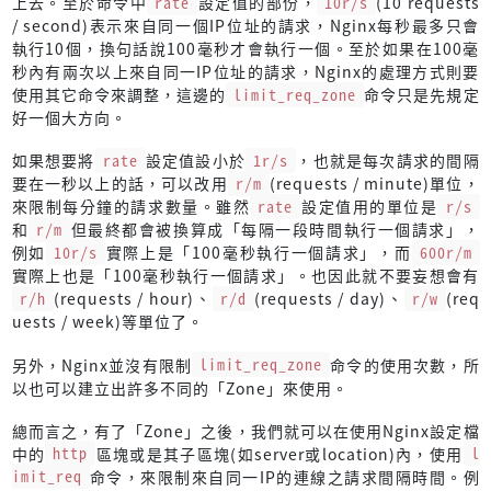
上去。至於命令中
rate
設定值的部份，
10r/s
(10 requests
/ second)表示來自同一個IP位址的請求，Nginx每秒最多只會
執行10個，換句話說100毫秒才會執行一個。至於如果在100毫
秒內有兩次以上來自同一IP位址的請求，Nginx的處理方式則要
使用其它命令來調整，這邊的
limit_req_zone
命令只是先規定
好一個大方向。
如果想要將
rate
設定值設小於
1r/s
，也就是每次請求的間隔
要在一秒以上的話，可以改用
r/m
(requests / minute)單位，
來限制每分鐘的請求數量。雖然
rate
設定值用的單位是
r/s
和
r/m
但最終都會被換算成「每隔一段時間執行一個請求」，
例如
10r/s
實際上是「100毫秒執行一個請求」，而
600r/m
實際上也是「100毫秒執行一個請求」。也因此就不要妄想會有
r/h
(requests / hour)、
r/d
(requests / day)、
r/w
(req
uests / week)等單位了。
另外，Nginx並沒有限制
limit_req_zone
命令的使用次數，所
以也可以建立出許多不同的「Zone」來使用。
總而言之，有了「Zone」之後，我們就可以在使用Nginx設定檔
中的
http
區塊或是其子區塊(如server或location)內，使用
l
imit_req
命令，來限制來自同一IP的連線之請求間隔時間。例