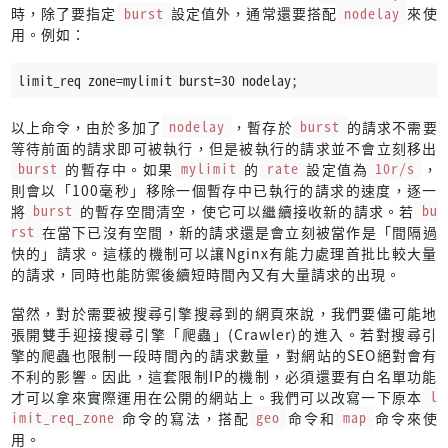
時，除了要指定
burst
設定值外，通常還要搭配
nodelay
來使
用。例如：
limit_req zone=mylimit burst=30 nodelay;
以上命令，由於多加了
nodelay
，暫存於
burst
的請求不需要
等待前面的請求即可被執行，但是被執行的請求並不會立刻移出
burst
的暫存中。如果
mylimit
的
rate
設定值為
10r/s
，
則會以「100毫秒」移除一個暫存中已執行的請求的速度，逐一
將
burst
的暫存空間清空，使它可以繼續接收新的請求。若
bu
rst
在當下已沒有空間，新的請求還是會立刻被當作是「間隔過
快的」請求。這樣的機制可以讓Nginx有能力處理首批比較大量
的請求，同時也能防禦後續短時間內又有大量請求的出現。
當然，對於需要被搜尋引擎搜尋到的網頁來說，我們要儘可能地
張開雙手迎接搜尋引擎「爬蟲」(Crawler)的進入。若對搜尋引
擎的爬蟲也限制一段時間內的請求數量，對網站的SEO絕對會有
不利的影響。因此，這套限制IP的機制，必須還要有白名單功能
才可以拿來實際運用在公開的網站上。我們可以改寫一下原本
l
imit_req_zone
命令的寫法，搭配
geo
命令和
map
命令來使
用。