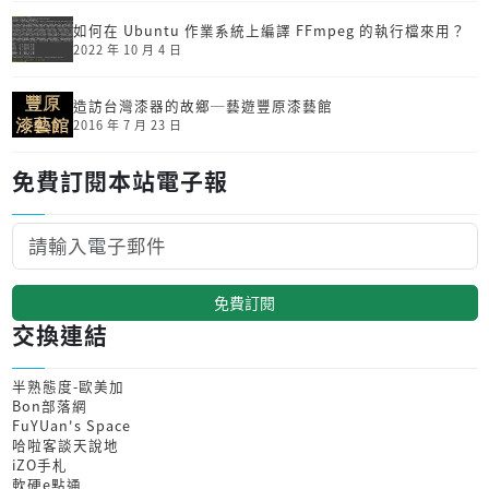
如何在 Ubuntu 作業系統上編譯 FFmpeg 的執行檔來用？
2022 年 10 月 4 日
造訪台灣漆器的故鄉─藝遊豐原漆藝館
2016 年 7 月 23 日
免費訂閱本站電子報
免費訂閱
交換連結
半熟態度-歐美加
Bon部落網
FuYUan's Space
哈啦客談天說地
iZO手札
軟硬e點通