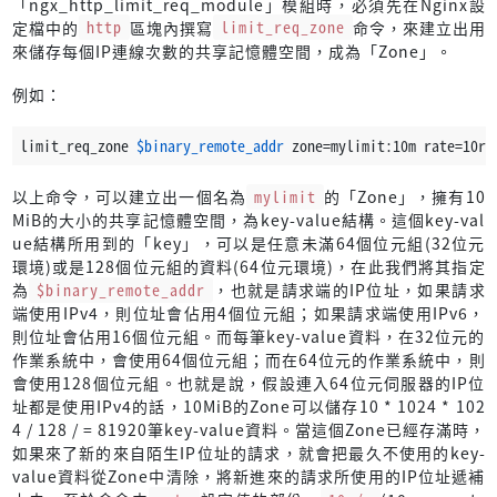
「ngx_http_limit_req_module」模組時，必須先在Nginx設
定檔中的
http
區塊內撰寫
limit_req_zone
命令，來建立出用
來儲存每個IP連線次數的共享記憶體空間，成為「Zone」。
例如：
limit_req_zone 
$binary_remote_addr
 zone=mylimit:10m rate=10r/
以上命令，可以建立出一個名為
mylimit
的「Zone」，擁有10
MiB的大小的共享記憶體空間，為key-value結構。這個key-val
ue結構所用到的「key」，可以是任意未滿64個位元組(32位元
環境)或是128個位元組的資料(64位元環境)，在此我們將其指定
為
$binary_remote_addr
，也就是請求端的IP位址，如果請求
端使用IPv4，則位址會佔用4個位元組；如果請求端使用IPv6，
則位址會佔用16個位元組。而每筆key-value資料，在32位元的
作業系統中，會使用64個位元組；而在64位元的作業系統中，則
會使用128個位元組。也就是說，假設連入64位元伺服器的IP位
址都是使用IPv4的話，10MiB的Zone可以儲存10 * 1024 * 102
4 / 128 / = 81920筆key-value資料。當這個Zone已經存滿時，
如果來了新的來自陌生IP位址的請求，就會把最久不使用的key-
value資料從Zone中清除，將新進來的請求所使用的IP位址遞補