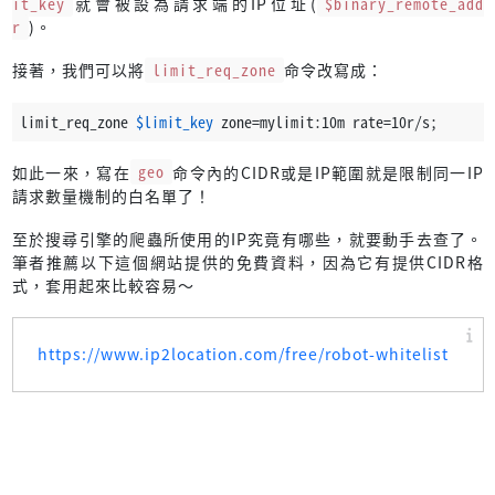
it_key
就會被設為請求端的IP位址(
$binary_remote_add
r
)。
接著，我們可以將
limit_req_zone
命令改寫成：
limit_req_zone 
$limit_key
 zone=mylimit:10m rate=10r/s;
如此一來，寫在
geo
命令內的CIDR或是IP範圍就是限制同一IP
請求數量機制的白名單了！
至於搜尋引擎的爬蟲所使用的IP究竟有哪些，就要動手去查了。
筆者推薦以下這個網站提供的免費資料，因為它有提供CIDR格
式，套用起來比較容易～
https://www.ip2location.com/free/robot-whitelist