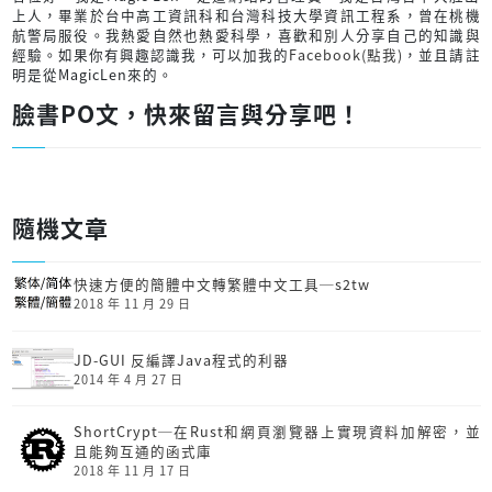
上人，畢業於台中高工資訊科和台灣科技大學資訊工程系，曾在桃機
航警局服役。我熱愛自然也熱愛科學，喜歡和別人分享自己的知識與
經驗。如果你有興趣認識我，可以加我的
Facebook(點我)
，並且請註
明是從MagicLen來的。
臉書PO文，快來留言與分享吧！
隨機文章
快速方便的簡體中文轉繁體中文工具─s2tw
2018 年 11 月 29 日
JD-GUI 反編譯Java程式的利器
2014 年 4 月 27 日
ShortCrypt─在Rust和網頁瀏覽器上實現資料加解密，並
且能夠互通的函式庫
2018 年 11 月 17 日