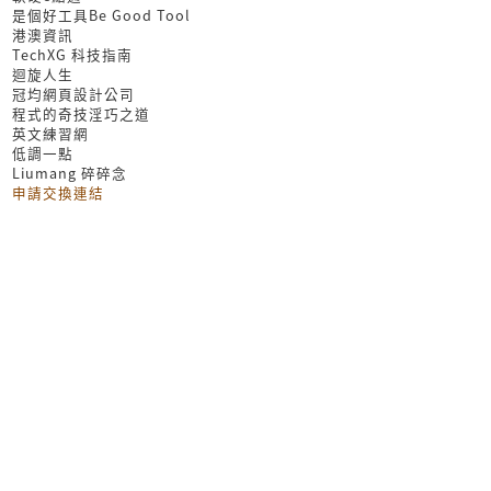
是個好工具Be Good Tool
港澳資訊
TechXG 科技指南
迴旋人生
冠均網頁設計公司
程式的奇技淫巧之道
英文練習網
低調一點
Liumang 碎碎念
申請交換連結