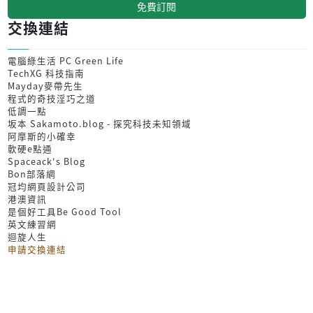
免費訂閱
交換連結
電腦綠生活 PC Green Life
TechXG 科技指南
Mayday麥帶先生
程式的奇技淫巧之道
低調一點
坂本 Sakamoto.blog - 探究科技未知領域
阿摩斯的小確幸
軟硬e點通
Spaceack's Blog
Bon部落網
冠均網頁設計公司
港澳資訊
是個好工具Be Good Tool
英文練習網
迴旋人生
申請交換連結