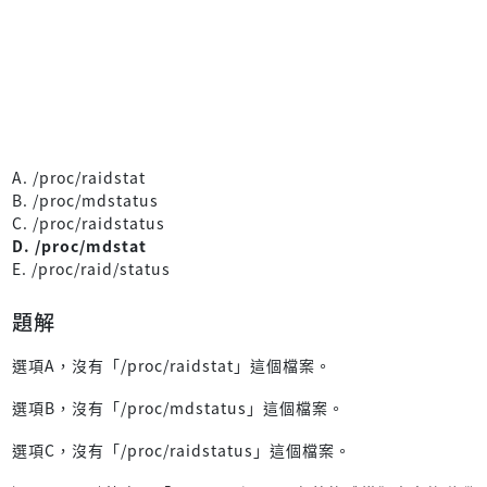
A. /proc/raidstat
B. /proc/mdstatus
C. /proc/raidstatus
D. /proc/mdstat
E. /proc/raid/status
題解
選項A，沒有「/proc/raidstat」這個檔案。
選項B，沒有「/proc/mdstatus」這個檔案。
選項C，沒有「/proc/raidstatus」這個檔案。