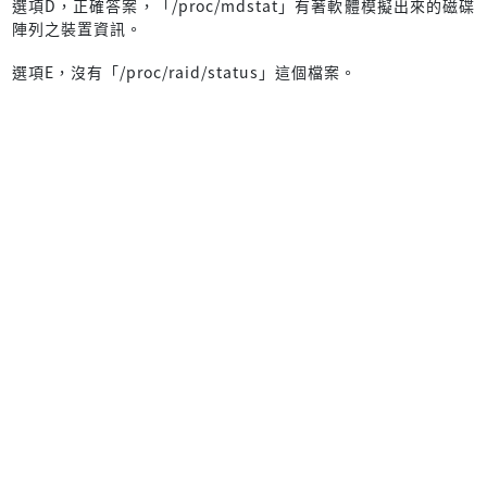
選項D，正確答案，「/proc/mdstat」有著軟體模擬出來的磁碟
陣列之裝置資訊。
選項E，沒有「/proc/raid/status」這個檔案。