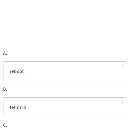
A.
reboot
B.
telinit 2
C.