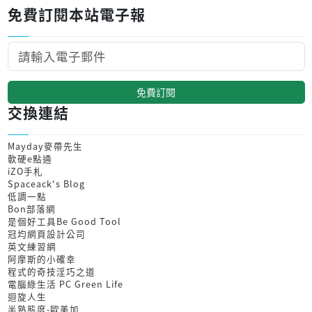
免費訂閱本站電子報
免費訂閱
交換連結
Mayday麥帶先生
軟硬e點通
iZO手札
Spaceack's Blog
低調一點
Bon部落網
是個好工具Be Good Tool
冠均網頁設計公司
英文練習網
阿摩斯的小確幸
程式的奇技淫巧之道
電腦綠生活 PC Green Life
迴旋人生
半熟態度-歐美加