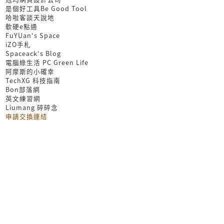
是個好工具Be Good Tool
哈啦客談天說地
軟硬e點通
FuYUan's Space
iZO手札
Spaceack's Blog
電腦綠生活 PC Green Life
阿摩斯的小確幸
TechXG 科技指南
Bon部落網
英文練習網
Liumang 碎碎念
申請交換連結