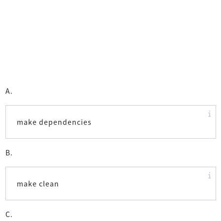
A.
make dependencies
B.
make clean
C.