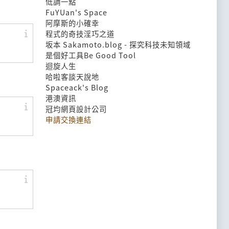
低調一點
FuYUan's Space
阿摩斯的小確幸
程式的奇技淫巧之道
坂本 Sakamoto.blog - 探究科技未知領域
是個好工具Be Good Tool
迴旋人生
哈啦客談天說地
Spaceack's Blog
港澳資訊
冠均網頁設計公司
申請交換連結