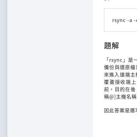
rsync -a 
題解
「rsync
備份與還原檔
來進入遠端主機
覆蓋接收端上
前，目的在後
稱@]主機名稱
因此答案是選