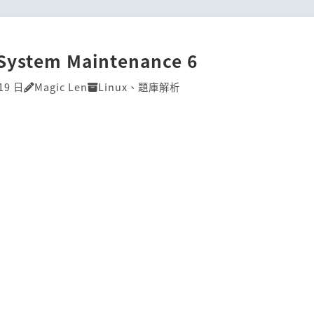
]System Maintenance 6
19 日
Magic Len
Linux
、
題庫解析