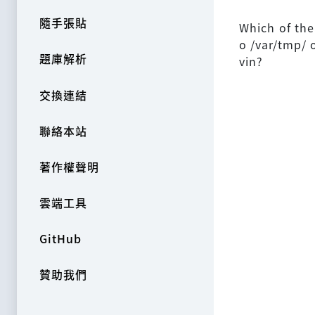
隨手張貼
Which of the
o /var/tmp/ 
題庫解析
vin?
交換連結
聯絡本站
著作權聲明
雲端工具
GitHub
贊助我們