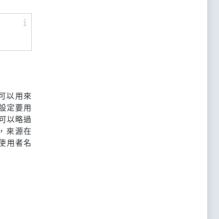
可以用來
設定要用
數可以略過
，來源在
[使用者名