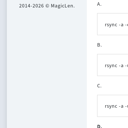
A.
2014-2026 © MagicLen.
rsync -a 
B.
rsync -a -
C.
rsync -a -
D.