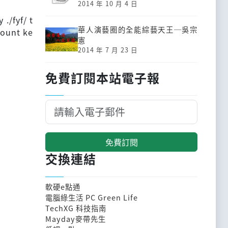
2014 年 10 月 4 日
./fyf/ t
華人演藝圈的全能綜藝天王─吳宗
count ke
憲
2014 年 7 月 23 日
免費訂閱本站電子報
免費訂閱
交換連結
軟硬e點通
電腦綠生活 PC Green Life
TechXG 科技指南
Mayday麥帶先生