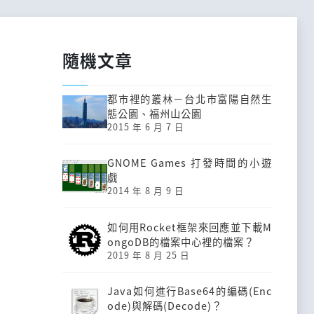
隨機文章
都市裡的叢林－台北市富陽自然生
態公園、福州山公園
2015 年 6 月 7 日
GNOME Games 打發時間的小遊
戲
2014 年 8 月 9 日
如何用Rocket框架來回應並下載M
ongoDB的檔案中心裡的檔案？
2019 年 8 月 25 日
Java如何進行Base64的編碼(Enc
ode)與解碼(Decode)？