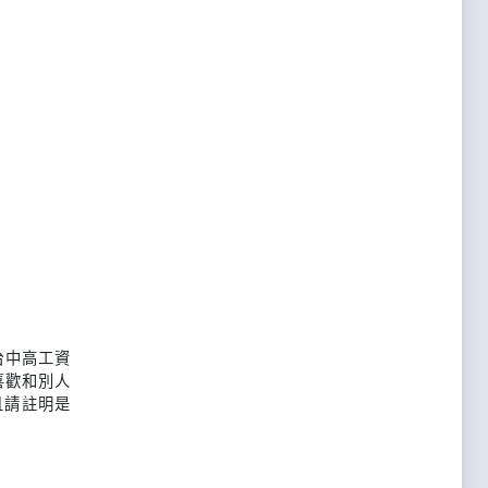
台中高工資
喜歡和別人
且請註明是