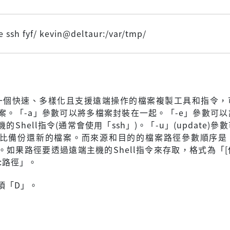
-e ssh fyf/ kevin@deltaur:/var/tmp/
」是一個快速、多樣化且支援遠端操作的檔案複製工具和指令，
案。「-a」參數可以將多檔案封裝在一起。「-e」參數可以
的Shell指令(通常會使用「ssh」)。「-u」(update)參
比備份還新的檔案。而來源和目的的檔案路徑參數順序是
。如果路徑要透過遠端主機的Shell指令來存取，格式為「
:路徑」。
項「D」。